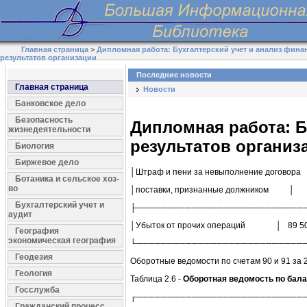
Главная страница
>
Дипломная работа: Бухгалтерский учет и анализ фин
результатов организации
Последние новости
Главная страница
Новости
Банковское дело
Безопасность
Дипломная работа: Б
жизнедеятельности
результатов организ
Биология
Биржевое дело
│Штраф и пени за невыполнение догово
Ботаника и сельское хоз-
во
│поставки, признанные должни
Бухгалтерский учет и
├───────────────────────────
аудит
│Убыток от прочих операций │ 89 
География
экономическая география
└───────────────────────────
Геодезия
Оборотные ведомости по счетам 90 и 91 за 2
Геология
Таблица 2.6 -
Оборотная ведомость по бала
Госслужба
┌───────────────────────────
Гражданский процесс