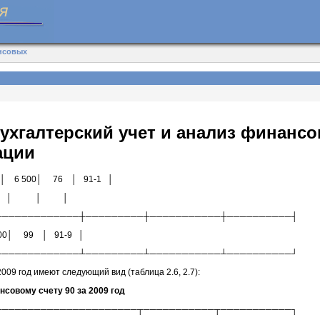
ансовых
ухгалтерский учет и анализ финанс
ации
ра │ 6 500│ 76 │ 91-1 │
ком │ │ │ │
─────────────┼─────────┼───────────┼──────────┤
500│ 99 │ 91-9 │
─────────────┴─────────┴───────────┴──────────┘
009 год имеют следующий вид (таблица 2.6, 2.7):
нсовому счету 90 за 2009 год
──────────────────────┬───────────┬───────────┐