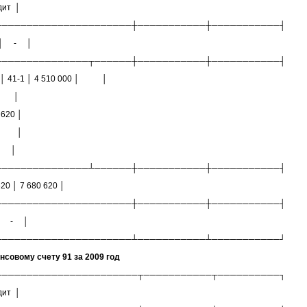
т │
──────────────────────┼───────────┼───────────┤
│ - │
───────────────┬──────┼───────────┼───────────┤
 │ 41-1 │ 4 510 000 │ │
│ │
0 │
│ │
 │
───────────────┴──────┼───────────┼───────────┤
 7 680 620 │
──────────────────────┼───────────┼───────────┤
 - │
──────────────────────┴───────────┴───────────┘
нсовому счету 91 за 2009 год
───────────────────────┬───────────┬──────────┐
т │