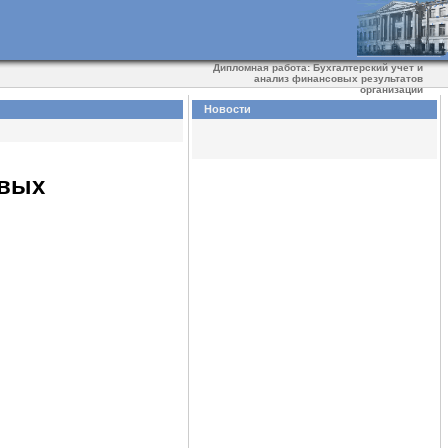
Дипломная работа: Бухгалтерский учет и
анализ финансовых результатов
организации
Новости
овых