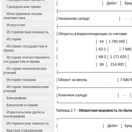
│ │ Дебет │ Креди
Гражданское право
├───────────────────────────
Иностранные языки
лингвистика
│Начальное сальдо │ - 
Искусство
├───────────────────────────
Историческая личность
│Обороты в корреспонденции со счетами
История
│ │ 44 │ 1 785 000 
История государства и
│ │ 62-1 │ │ 7 680 62
права
│ │ 68-3 │ 1 171 620 
История отечественного
государства и права
│ │ 99 │ 214 000 │
История политичиских
├───────────────────────────
учений
История техники
│Оборот за месяц │ 7 680 620 │
История экономических
├───────────────────────────
учений
│Конечное сальдо │ - │
Биографии
└───────────────────────────
Биология и химия
Таблица 2.7 -
Оборотная ведомость по бала
Издательское дело и
полиграфия
┌───────────────────────────
Исторические личности
│ │ Дебет │ Креди
Краткое содержание