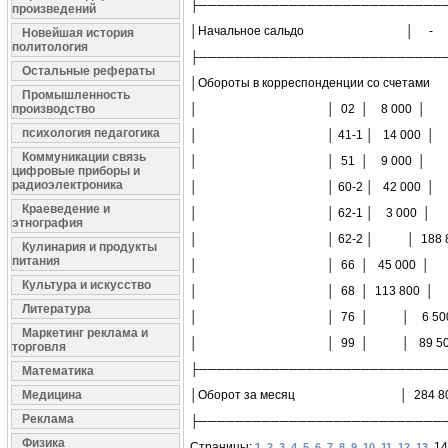
├───────────────────────────
произведений
│Начальное сальдо │ - 
Новейшая история
политология
├───────────────────────────
Остальные рефераты
│Обороты в корреспонденции со счетам
Промышленность
производство
│ │ 02 │ 8 000 │
психология педагогика
│ │ 41-1 │ 14 000 │
Коммуникации связь
│ │ 51 │ 9 000 │
цифровые приборы и
радиоэлектроника
│ │ 60-2 │ 42 000 │
Краеведение и
│ │ 62-1 │ 3 000 │
этнография
│ │ 62-2 │ │ 188 80
Кулинария и продукты
питания
│ │ 66 │ 45 000 │
Культура и искусство
│ │ 68 │ 113 800 │
Литература
│ │ 76 │ │ 6 500
Маркетинг реклама и
│ │ 99 │ │ 89 500
торговля
├───────────────────────────
Математика
Медицина
│Оборот за месяц │ 284 800 │
Реклама
├───────────────────────────
Физика
Страницы:
,
,
,
,
,
,
,
,
,
,
,
,
, 1
1
2
3
4
5
6
7
8
9
10
11
12
13