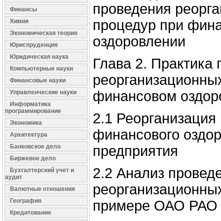
проведения реорг
Финансы
процедур при фин
Химия
Экономическая теория
оздоровлении
Юриспруденция
Юридическая наука
Глава 2. Практика
Компьютерные науки
реорганизационны
Финансовые науки
финансовом оздор
Управленческие науки
Информатика
программирование
2.1 Реорганизация
Экономика
финансового оздо
Архитектура
Банковское дело
предприятия
Биржевое дело
2.2 Анализ провед
Бухгалтерский учет и
аудит
реорганизационны
Валютные отношения
География
примере ОАО РАО
Кредитование