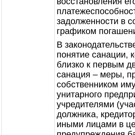
восстановления ег
платежеспособнос
задолженности в с
графиком погашен
В законодательств
понятие санации, 
близко к первым д
санация – меры, 
собственником им
унитарного предпр
учредителями (уча
должника, кредито
иными лицами в ц
предупреждения ба