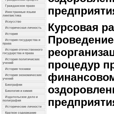
Гражданское право
предприяти
Иностранные языки
лингвистика
Искусство
Курсовая ра
Историческая личность
История
Проведение
История государства и
права
реорганиза
История отечественного
государства и права
История политичиских
процедур п
учений
История техники
финансово
История экономических
учений
Биографии
оздоровлен
Биология и химия
Издательское дело и
предприяти
полиграфия
Исторические личности
Краткое содержание