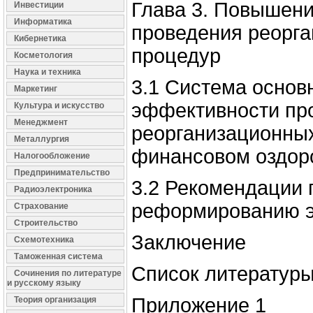
Глава 3. Повышен
Инвестиции
Информатика
проведения реорг
Кибернетика
процедур
Косметология
Наука и техника
3.1 Система основ
Маркетинг
эффективности пр
Культура и искусство
Менеджмент
реорганизационны
Металлургия
финансовом оздор
Налогообложение
Предпринимательство
3.2 Рекомендации
Радиоэлектроника
реформированию э
Страхование
Строительство
Заключение
Схемотехника
Таможенная система
Список литератур
Сочинения по литературе
и русскому языку
Приложение 1
Теория организация