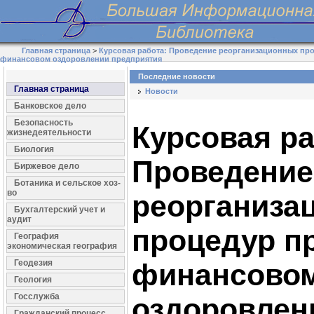
Главная страница
>
Курсовая работа: Проведение реорганизационных пр
финансовом оздоровлении предприятия
Последние новости
Главная страница
Новости
Банковское дело
Безопасность
Курсовая ра
жизнедеятельности
Биология
Проведение
Биржевое дело
Ботаника и сельское хоз-
во
реорганиза
Бухгалтерский учет и
аудит
процедур п
География
экономическая география
Геодезия
финансово
Геология
Госслужба
оздоровлен
Гражданский процесс