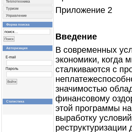
Теплотехника
Приложение 2
Туризм
Управление
Форма поиска
Введение
В современных ус
Авторизация
экономики, когда 
E-mail
сталкиваются с пр
Пароль
неплатежеспособн
значимостью обла
финансовому оздо
Статистика
этой программы н
выработку условий
реструктуризации 