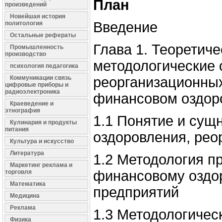
План
произведений
Новейшая история
Введение
политология
Остальные рефераты
Глава 1. Теоретиче
Промышленность
производство
методологические 
психология педагогика
Коммуникации связь
реорганизационны
цифровые приборы и
радиоэлектроника
финансовом оздор
Краеведение и
этнография
1.1 Понятие и сущ
Кулинария и продукты
питания
оздоровления, рео
Культура и искусство
Литература
1.2 Методология п
Маркетинг реклама и
финансовому оздо
торговля
Математика
предприятий
Медицина
Реклама
1.3 Методологиче
Физика