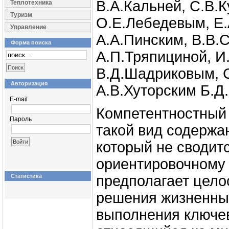
В.А.Кальней, С.В.
Теплотехника
Туризм
О.Е.Лебедевым, Е.
Управление
А.А.Пинским, В.В.
Форма поиска
А.П.Тряпициной, 
В.Д.Шадриковым, 
Авторизация
А.В.Хуторским Б.Д
E-mail
Компетентностный 
Пароль
такой вид содержа
который не сводитс
ориентировочному 
Статистика
предполагает цело
решения жизненны
выполнения ключевы