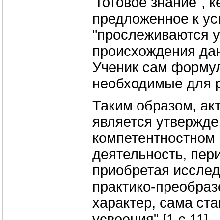
"готовое знание", к
предложенное к ус
"прослеживаются 
происхождения дан
Ученик сам формул
необходимые для 
Таким образом, ак
является утвержден
компетентностном 
деятельность, пер
приобретая исслед
практико-преобра
характер, сама ст
усвоения" [1,с.11].