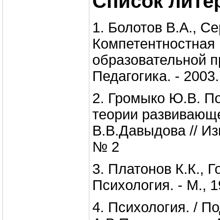
Список лите
1. Болотов В.А., Се
Компетентностная 
образовательной п
Педагогика. - 2003.
2. Громыко Ю.В. По
теории развивающ
В.В.Давыдова // Из
№ 2
3. Платонов К.К., Г
Психология. - М., 1
4. Психология. / По