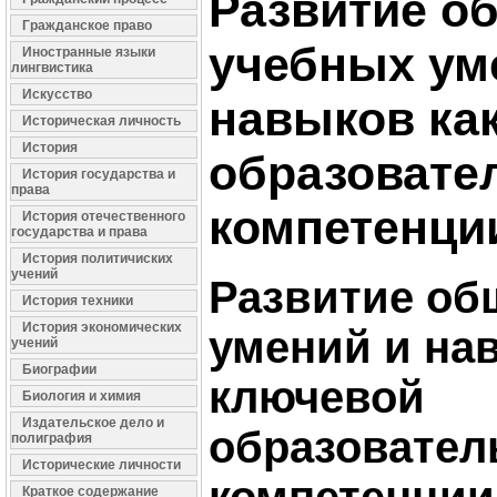
Развитие о
Гражданское право
учебных ум
Иностранные языки
лингвистика
Искусство
навыков ка
Историческая личность
История
образовате
История государства и
права
компетенци
История отечественного
государства и права
История политичиских
учений
Развитие об
История техники
История экономических
умений и на
учений
Биографии
ключевой
Биология и химия
Издательское дело и
образовател
полиграфия
Исторические личности
Краткое содержание