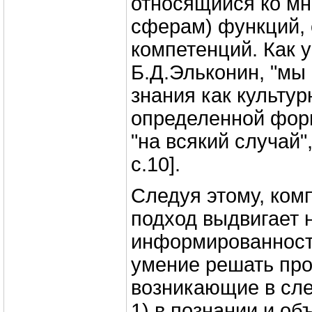
относящийся ко м
сферам) функций, 
компетенций. Как 
Б.Д.Эльконин, "мы 
знания как культур
определенной фор
"на всякий случай",
с.10].
Следуя этому, ком
подход выдвигает 
информированность
умение решать пр
возникающие в сл
1) в познании и об