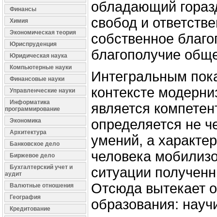
обладающий гораз
Финансы
свобод и ответстве
Химия
Экономическая теория
собственное благоп
Юриспруденция
благополучие обще
Юридическая наука
Компьютерные науки
Интегральным пока
Финансовые науки
контексте модерни
Управленческие науки
Информатика
является компетен
программирование
определяется не ч
Экономика
Архитектура
умений, а характе
Банковское дело
человека мобилизо
Биржевое дело
Бухгалтерский учет и
ситуации полученн
аудит
Отсюда вытекает о
Валютные отношения
География
образования: науч
Кредитование