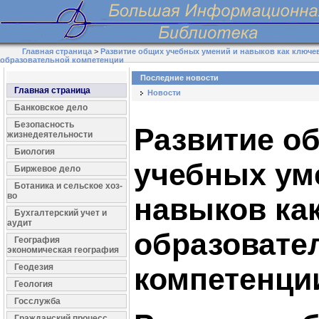
Главная страница
>
Развитие общих учебных умений и навыков как ключе
образовательной компетенции
Последние новости
Главная страница
Новости
Банковское дело
Безопасность
Развитие о
жизнедеятельности
Биология
учебных ум
Биржевое дело
Ботаника и сельское хоз-
во
навыков ка
Бухгалтерский учет и
аудит
образовате
География
экономическая география
Геодезия
компетенци
Геология
Госслужба
Гражданский процесс