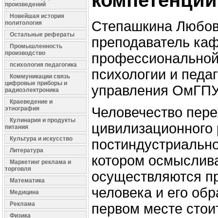
компетенции
произведений
Новейшая история
Степашкина Любовь
политология
Остальные рефераты
преподаватель ка
Промышленность
производство
профессиональной 
психология педагогика
психологии и педаг
Коммуникации связь
цифровые приборы и
управления ОмГП
радиоэлектроника
Краеведение и
Человечество пере
этнография
Кулинария и продукты
цивилизационного 
питания
Культура и искусство
постиндустриально
Литература
котором осмыслив
Маркетинг реклама и
торговля
осуществляются п
Математика
человека и его обр
Медицина
Реклама
первом месте стои
Физика