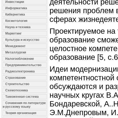
деятельности реше
Инвестиции
Информатика
решения проблем 
Кибернетика
сферах жизнедеяте
Косметология
Наука и техника
Проектируемое на 
Маркетинг
образование сможе
Культура и искусство
Менеджмент
целостное компете
Металлургия
образование [5, с.6
Налогообложение
Предпринимательство
Идеи модернизаци
Радиоэлектроника
компетентностной 
Страхование
Строительство
обсуждаются и раз
Схемотехника
научных кругах В.А
Таможенная система
Бондаревской, А..
Сочинения по литературе
и русскому языку
Э.М.Днепровым, И
Теория организация