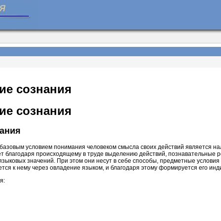
ие сознания
ие сознания
ания
 базовым условием понимания человеком смысла своих действий является нал
ет благодаря происходящему в труде выделению действий, познавательные р
зыковых значений. При этом они несут в себе способы, предметные условия 
тся к нему через овладение языком, и благодаря этому формируется его инд
я: