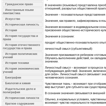
Гражданское право
В значениях (языковых) представлена преоб
отношений, раскрытых общественной практ
Иностранные языки
лингвистика
Значения – познавательные представления 
Искусство
Значения, как правило, зафиксированы в язык
Историческая личность
Значения возникают в индивидуальном созна
История
присвоения общественно-исторического куль
История государства и
Значения в сознании:
права
продукт общественно-познавательного опы
История отечественного
государства и права
личностный смысл (субъективный)
История политичиских
Значения присваиваются ребенком «готовым
учений
Обучаясь выполнению действий, он овладев
значении.
История техники
Личностный смысл – возникает в процессе п
История экономических
побуждающих действий. Значения, включенн
учений
для себя». Личностный смысл связывает зна
Биографии
человеческого сознания.
Биология и химия
Чувственная ткань – возникает при отображ
мир выступает для субъекта как существующ
Издательское дело и
полиграфия
В сознании значения связываются внешней 
Исторические личности
Обычно, в нормальных условиях, чувственн
возникает чувство нереальности переживаем
Краткое содержание