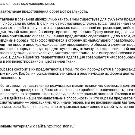
тавленность окружающего мира.
навательные представления обретают реальность.
авлена в сознании двояко: либо как то, в чем существует для субъекта пред
, либо сама по себе. В отличие от нормальных случаев, когда чувственная т
уживается либо в результате специально направленной интроспекции, либо 
 длительной адаптацией к инвертированному зрению. Сразу после надевани
ткань зрительного образа, лишенная предметного содержания. Дело в том, ч
видимые образы трансформируются в сторону их наибольшего правдоподоби
одит не просто иное «декодирование» проекционного образа, а сложный про
имеющего определенную предметную логику, отличную от «проекционной лог
ого содержания в начале хронического эксперимента с инверсией связана с 
канью. В дальнейшем же перцептивная адаптация совершается как своеобраз
 в его инвертированной чувственной ткани.
бразов состоит в их предметности, в том, что они порождаются в процессах 
м миром. Как бы ни усложнялись эти связи и реализующие их формы деятел
тнесенность.
 богатством познавательных результатов мыслительной человеческой деятел
ность, то, прежде всего, бросается в глаза их крайняя ограниченность, почти
ия постоянно вступают в противоречие с более полным знанием. Отсюда и во
щим в действие наши познавательные способности, и что образы предметов
нательными — операциями, что, иначе говоря, мы не воспринимали бы пред
тот мир, если бы он изначально не открывался нам именно в своей чувственн
аны материалы с сайта http://flogiston.ru/