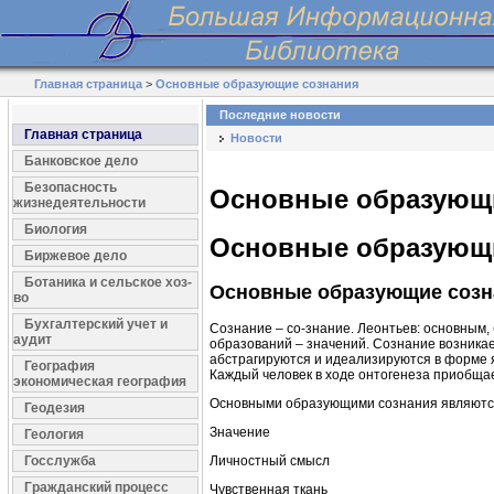
Главная страница
>
Основные образующие сознания
Последние новости
Главная страница
Новости
Банковское дело
Безопасность
Основные образующ
жизнедеятельности
Биология
Основные образующ
Биржевое дело
Ботаника и сельское хоз-
Основные образующие созн
во
Бухгалтерский учет и
Сознание – со-знание. Леонтьев: основным,
аудит
образований – значений. Сознание возника
абстрагируются и идеализируются в форме я
География
Каждый человек в ходе онтогенеза приобщае
экономическая география
Основными образующими сознания являютс
Геодезия
Значение
Геология
Госслужба
Личностный смысл
Гражданский процесс
Чувственная ткань