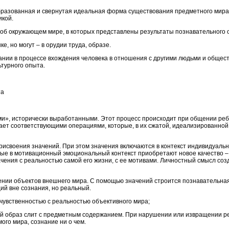
разованная и свернутая идеальная форма существования предметного мира, 
икой.
об окружающем мире, в которых представлены результаты познавательного 
е, но могут – в орудии труда, образе.
нии в процессе вхождения человека в отношения с другими людьми и общест
турного опыта.
та
и», исторически выработанными. Этот процесс происходит при общении ре
ает соответствующими операциями, которые, в их сжатой, идеализированной
рисвоения значений. При этом значения включаются в контекст индивидуаль
ые в мотивационный эмоциональный контекст приобретают новое качество –
чения с реальностью самой его жизни, с ее мотивами. Личностный смысл соз
ении объектов внешнего мира. С помощью значений строится познавательная
ий вне сознания, но реальный.
чувственностью с реальностью объективного мира;
ый образ слит с предметным содержанием. При нарушении или извращении р
ого мира, сознание ни о чем.