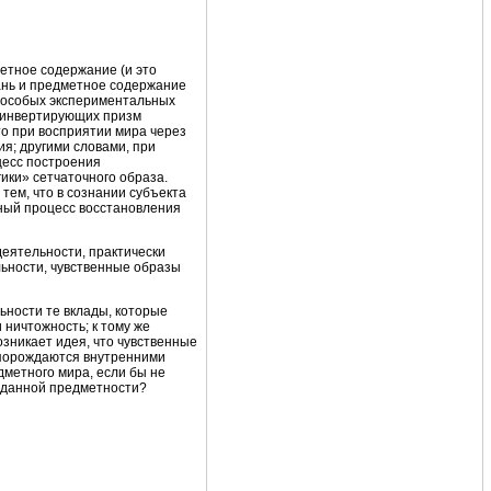
метное содержание (и это
кань и предметное содержание
в особых экспериментальных
я инвертирующих призм
то при восприятии мира через
я; другими словами, при
цесс построения
ики» сетчаточного образа.
тем, что в сознании субъекта
ный процесс восстановления
деятельности, практически
ьности, чувственные образы
ьности те вклады, которые
 ничтожность; к тому же
зникает идея, что чувственные
 порождаются внутренними
метного мира, если бы не
о данной предметности?