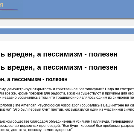
 вреден, а пессимизм - полезен
 вреден, а пессимизм - полезен
, а пессимизм - полезен
ому, демонстрируя открытость и собственное благополучие? Надо ли смотреть
и всё же, кроме поводов для радости, в жизни существуют и причины для ого
 недавно усомнились в том, что традиционно являлось одним из символов п
логов (The American Psychological Association) собрались в Вашингтоне на 
изма". Это был первый бунт против, как выразился один из участников симпо
нском обществе благодаря объединенным усилиям Голливуда, телевидения, 
 воскресных церковных проповедей: "Все будет хорошо! Все проблемы разре
спеха, достатка, несокрушимого здоровья".