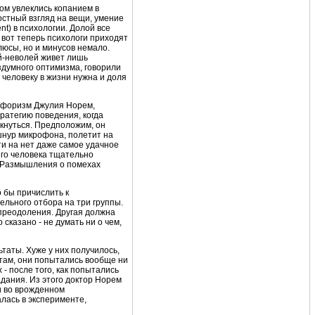
ом увлеклись копанием в
остный взгляд на вещи, умение
nt) в психологии. Долой все
 вот теперь психологи приходят
люсы, но и минусов немало.
ей-неволей живет лишь
ездумного оптимизма, говорили
 человеку в жизни нужна и доля
 афоризм Джулия Норем,
ратегию поведения, когда
кнуться. Предположим, он
 шнур микрофона, полетит на
сти на нет даже самое удачное
его человека тщательно
. Размышления о помехах
 бы причислить к
ельного отбора на три группы.
преодоления. Другая должна
сказано - не думать ни о чем,
таты. Хуже у них получилось,
стам, они попытались вообще ни
- после того, как попытались
дания. Из этого доктор Норем
 и во врожденном
алась в эксперименте,