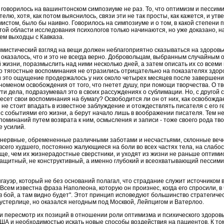
говорилось на вашингтонском симпозиуме не раз. То, что оптимизм и пессим
лю, хотя, как потом выяснилось, связи эти не так просты, как кажется, и утв
мистом, было бы наивно. Говорилось на симпозиуме и о том, в какой степени
этой области исследования психологов только начинаются, но уже доказано, н
ем выходцы с Кавказа.
мистический взгляд на вещи должен неблагоприятно сказываться на здоровь
у оказалось, что и это не всегда верно. Добровольцам, выбранным случайным
 жизни, поразмыслить над ними несколько дней, а затем описать их со всеми
то тягостные воспоминания не отразились отрицательно на показателях здоро
 и это ощущение продержалось у них около четырех месяцев после завершени
номеном освобождения от того, что гнетет душу, при помощи творчества. О т
сути дела, подразумевал это в своих рассуждениях о сублимации. Но, с другой
есет свои воспоминания на бумагу? Освободится ли он от них, как освобожда
е не стоит впадать в известное заблуждение и отождествлять писателя с его г
с событиями его жизни, а берут начало лишь в воображении писателя. Тем не
поминаний путем возврата к ним, осмысления и записи - тоже своего рода тво
 усилий.
 нервные, обремененные различными заботами и несчастьями, склонные вечн
сего худшего, постоянно жалующиеся на боли во всех частях тела, на слабос
ще, чем их жизнерадостные сверстники, и уходят из жизни не раньше оптими
 защитный, не конструктивный, а именно глубокий и всеохватывающий пессими
эр, который не без оснований полагал, что страдание служит источником в
сем известна фраза Наполеона, которую он произнес, когда его спросили, в 
 в бой, а там видно будет". Этот принцип исповедуют большинство стратегиче
устерлице, но оказался негодным под Москвой, Лейпцигом и Ватерлоо.
и пересмотр их позиций в отношении роли оптимизма и психического здоров
ША и необходимостью искать новые способы воздействия на пациентов. К то