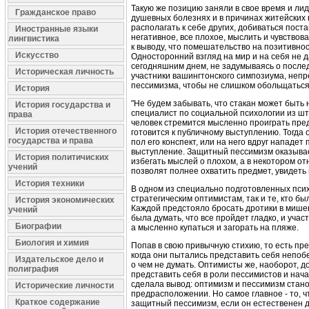
Такую же позицию заняли в свое время и ли
Гражданское право
душевных болезнях и в причинах житейских н
располагать к себе других, добиваться пост
Иностранные языки
негативное, все плохое, мыслить и чувствов
лингвистика
к выводу, что помешательство на позитивнос
Искусство
Односторонний взгляд на мир и на себя не 
сегодняшним днем, не задумываясь о последс
Историческая личность
участники вашингтонского симпозиума, непр
пессимизма, чтобы не слишком обольщаться 
История
"Не будем забывать, что стакан может быть 
История государства и
специалист по социальной психологии из шт
права
человек стремится мысленно проиграть пре
История отечественного
готовится к публичному выступлению. Тогда 
государства и права
пол его конспект, или на него вдруг нападе
выступление. Защитный пессимизм оказывае
История политичиских
избегать мыслей о плохом, а в некотором о
учений
позволят полнее охватить предмет, увидеть
История техники
В одном из cпециально подготовленных психо
стратегическим оптимистам, так и те, кто б
История экономических
Каждой предстояло бросать дротики в мише
учений
была думать, что все пройдет гладко, и уча
Биографии
а мысленно купаться и загорать на пляже.
Биология и химия
Попав в свою привычную стихию, то есть пр
когда они пытались представить себя непоб
Издательское дело и
о чем не думать. Оптимисты же, наоборот, д
полиграфия
представить себя в роли пессимистов и нач
сделала вывод: оптимизм и пессимизм станов
Исторические личности
предрасположении. Но самое главное - то, ч
Краткое содержание
защитный пессимизм, если он естественен д