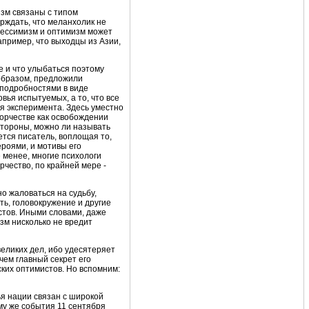
изм связаны с типом
ерждать, что меланхолик не
 пессимизм и оптимизм может
апример, что выходцы из Азии,
е и что улыбаться поэтому
 образом, предложили
 подробностями в виде
вья испытуемых, а то, что все
я эксперимента. Здесь уместно
ворчестве как освобождении
 стороны, можно ли называть
ется писатель, воплощая то,
ероями, и мотивы его
 менее, многие психологи
рчество, по крайней мере -
о жаловаться на судьбу,
ть, головокружение и другие
стов. Иными словами, даже
зм нисколько не вредит
еликих дел, ибо удесятеряет
чем главный секрет его
ских оптимистов. Но вспомним:
ья нации связан с широкой
му же события 11 сентября