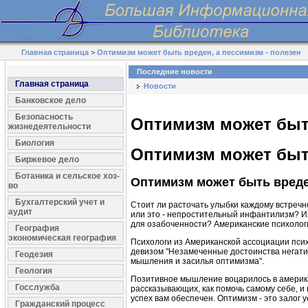
Главная страница
>
Оптимизм может быть вреден, а пессимизм - полезен
Последние новости
Главная страница
Новости
Банковское дело
Безопасность
Оптимизм может быть
жизнедеятельности
Биология
Оптимизм может быть
Биржевое дело
Ботаника и сельское хоз-
Оптимизм может быть вреден
во
Бухгалтерский учет и
Стоит ли расточать улыбки каждому встречн
аудит
или это - непростительный инфантилизм? Ил
для озабоченности? Американские психологи
География
экономическая география
Психологи из Американской ассоциации психо
девизом "Незамеченные достоинства негатив
Геодезия
мышления и засилья оптимизма".
Геология
Позитивное мышление воцарилось в америка
Госслужба
рассказывающих, как помочь самому себе, и
успех вам обеспечен. Оптимизм - это залог у
Гражданский процесс