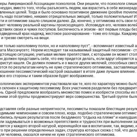
деры Американской Ассоциации психологов. Они решили, что психологи слишк
еудач, вместо того, чтобы разъяснять людям, как взрастить в себе жизнерад
авленных целей. Тогда и было основано позитивное движение (positive moveme
ать надо позитивно, никаких отрицательных эмоций, только положительные! И
ти и оптимизме зашло слишком далеко. Да, конечно, у оптимизма есть свои п
дает человеку реальной картины происходящего. Исповедуя его, человек вол
твиях своих и чужих поступков. Беспечность и эгоизм - вот первые плоды б
едвиденный крах надежд, жестокое разочарование - тоже его плоды. Каждому
и трезво смотреть на вещи.
не только наполовину полон, но и наполовину пуст", - вспоминает известный
атa Массачусетс. Норем исследует так называемый защитный пессимизм - ст
дстоящую ситуацию, учитывая мелкие препятствия, с которыми он может стол
он должен представить себе, что ему придется делать, если вдруг оборвется
т приступ кашля. Он должен помнить и о массе других мелочей, способных све
тся по результатам ничуть не хуже стратегического оптимизма, заставляющ
тношении пессимистический настрой оказывает в итоге даже лучшее влияние
 все его стороны и таким образом будят воображение.
логических экспериментов участвовали как те, кого по характеру можно было
ыл склонен к защитному пессимизму. Всех участников разделили без предварит
нь. Одной предложили вообразить множество помех и изобрести способы их 
стники этой группы продемонстрируют верх совершенства. Третьей группе было 
едставляя себе разные неприятности, пессимисты показали блестящие резуль
едимыми чемпионами и совсем плохо, когда. подобно стратегическим оптими
обились лучших результатов после бездумного "отдыха на пляже" и наихудших 
али задумываться о возможных препятствиях и трудностях при выполнении за
ятся у каждого второй натурой, коренящейся как в воспитании, так, видимо,
то при решении определенных задач, структура которых схожа с той, что дел
ля человека, оказался ничем не хуже стратегического оптимизма.