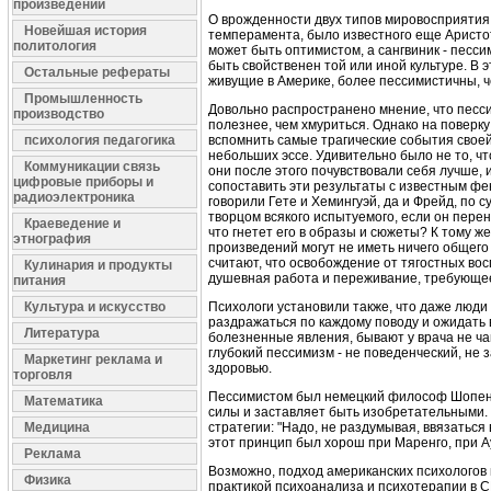
произведений
О врожденности двух типов мировосприятия 
Новейшая история
темперамента, было известного еще Аристоте
политология
может быть оптимистом, а сангвиник - песси
быть свойственен той или иной культуре. В 
Остальные рефераты
живущие в Америке, более пессимистичны, ч
Промышленность
Довольно распространено мнение, что песси
производство
полезнее, чем хмуриться. Однако на поверк
психология педагогика
вспомнить самые трагические события своей
небольших эссе. Удивительно было не то, ч
Коммуникации связь
они после этого почувствовали себя лучше,
цифровые приборы и
сопоставить эти результаты с известным фе
радиоэлектроника
говорили Гете и Хемингуэй, да и Фрейд, по 
творцом всякого испытуемого, если он перен
Краеведение и
что гнетет его в образы и сюжеты? К тому ж
этнография
произведений могут не иметь ничего общего 
считают, что освобождение от тягостных вос
Кулинария и продукты
душевная работа и переживание, требующее
питания
Культура и искусство
Психологи установили также, что даже люди
раздражаться по каждому поводу и ожидать в
Литература
болезненные явления, бывают у врача не ча
глубокий пессимизм - не поведенческий, не
Маркетинг реклама и
здоровью.
торговля
Пессимистом был немецкий философ Шопенгау
Математика
силы и заставляет быть изобретательными. В
Медицина
стратегии: "Надо, не раздумывая, ввязаться
этот принцип был хорош при Маренго, при А
Реклама
Возможно, подход американских психологов 
Физика
практикой психоанализа и психотерапии в С