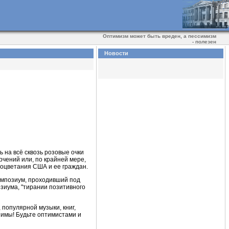
Оптимизм может быть вреден, а пессимизм
- полезен
Новости
 на всё сквозь розовыe очки
рчений или, по крайней мере,
роцветания США и ее граждан.
симпозиум, проходивший под
зиума, "тирании позитивного
популярной музыки, книг,
шимы! Будьте оптимистами и