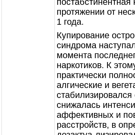
постабстинентная 
протяжении от нес
1 года.
Купирование остро
синдрома наступало
момента последне
наркотиков. К это
практически полно
алгические и веге
стабилизировался 
снижалась интенси
аффективных и по
расстройств, в оп
дезактуа-лизирова