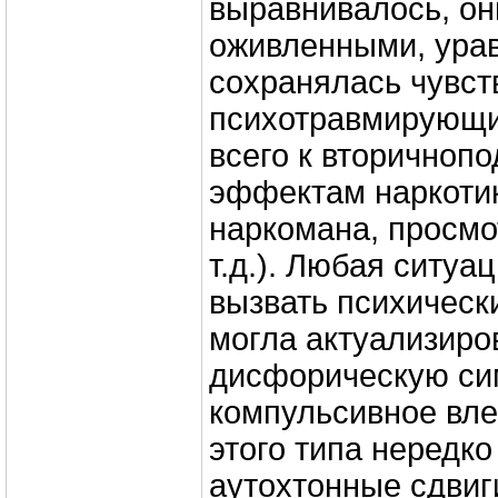
выравнивалось, он
оживленными, ура
сохранялась чувст
психотравмирующи
всего к вторично
эффектам наркотик
наркомана, просмо
т.д.). Любая ситуа
вызвать психическ
могла актуализиро
дисфорическую си
компульсивное вле
этого типа нередк
аутохтонные сдвиг