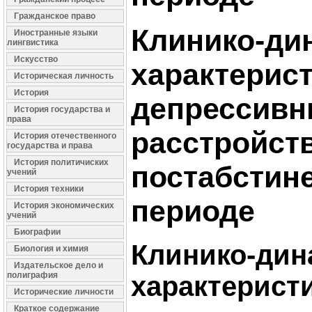
Гражданское право
Клинико-ди
Иностранные языки
лингвистика
Искусство
характерис
Историческая личность
История
депрессив
История государства и
права
расстройств
История отечественного
государства и права
История политичиских
постабстин
учений
История техники
периоде
История экономических
учений
Биографии
Клинико-дин
Биология и химия
Издательское дело и
полиграфия
характерист
Исторические личности
Краткое содержание