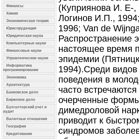
(Куприянова И. Е-,
Финансы
Химия
Логинов И.П., 1994;
Экономическая теория
1996; Van de Wijnga
Юриспруденция
Юридическая наука
Распространение э
Компьютерные науки
настоящее время 
Финансовые науки
эпидемии (Пятницк
Управленческие науки
Информатика
1994).Среди видов
программирование
поведения в моло
Экономика
Архитектура
часто встречаются
Банковское дело
очерченные формы
Биржевое дело
Бухгалтерский учет и
димедроловой нарк
аудит
приводит к быстр
Валютные отношения
География
синдромов заболе
Кредитование