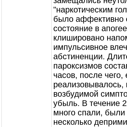
замещались неут
"наркотическим го
было аффективно 
состояние в апоге
клишировано напо
импульсивное влеч
абстиненции. Длит
пароксизмов состав
часов, после чего,
реализовывалось, 
возбудимой симпт
убыль. В течение 2
много спали, были
несколько деприм