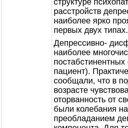
структуре психопа
расстройств депре
наиболее ярко про
первых двух типах.
Депрессивно- дисф
наиболее многочи
постабстинентных 
пациент). Практич
сообщали, что в п
возрасте чувствов
оторванность от св
были колебания на
преобладанием де
компонента. Для т