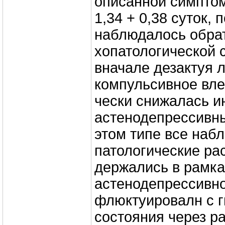
описанной симптом
1,34 + 0,38 суток, 
наблюдалось обрат
хопатологической 
вначале дезактуя 
компульсивное вле
чески снижалась и
астенодепрессивны
этом типе все наб
патологические ра
держались в рамка
астенодепрессивно
флюктуировалн с г
состояния через р