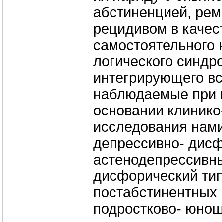
абстиненцией, рем
рецидивом в качес
самостоятельного 
логического синдр
интегрирующего в
наблюдаемые при 
основании клинико
исследования нам
депрессивно- дисф
астенодепрессивны
дисфорический ти
постабстинентных 
подростково- юнош