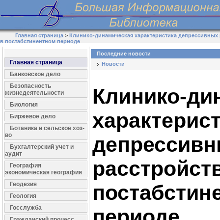
Главная страница
>
Клинико-динамическая характеристика депрессивных 
в постабстинентном периоде
Последние новости
Главная страница
Новости
Банковское дело
Безопасность
Клинико-ди
жизнедеятельности
Биология
характерис
Биржевое дело
Ботаника и сельское хоз-
во
депрессив
Бухгалтерский учет и
аудит
расстройств
География
экономическая география
Геодезия
постабстин
Геология
Госслужба
периоде
Гражданский процесс