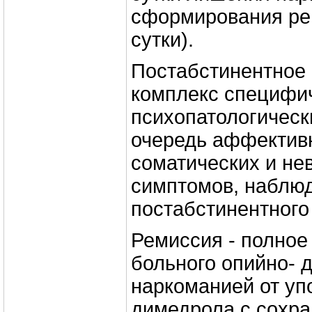
сформирования ре
сутки).
Постабстинентное 
комплекс специфи
психопатологическ
очередь аффективн
соматических и не
симптомов, наблю
постабстинентного
Ремиссия - полное
больного опийно- 
наркоманией от уп
димедрола с сохра