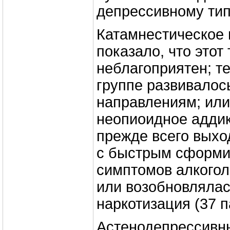
депрессивному тип
Катамнестическое
показало, что этот
неблагоприятен; т
группе развивалос
направлениям; ил
неопиоидное аддик
прежде всего выхо
с быстрым сформ
симптомов алкогол
или возобновляла
наркотизация (37 п
Астенодепрессивны