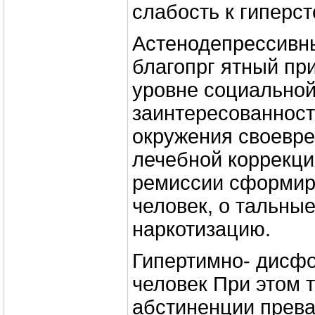
слабость к гиперст
Астенодепрессивны
благопрг ятный пр
уровне социальной 
заинтересованнос
окружения своевр
лечебной коррекци
ремиссии сформир
человек, о тальны
наркотизацию.
Гипертимно- дисфо
человек При этом 
абстиненции прева