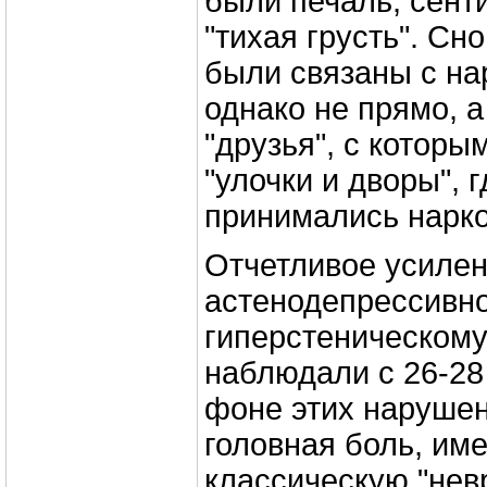
были печаль, сент
"тихая грусть". Сн
были связаны с на
однако не прямо, а
"друзья", с которы
"улочки и дворы", 
принимались нарко
Отчетливое усиле
астенодепрессивно
гиперстеническому
наблюдали с 26-28
фоне этих наруше
головная боль, и
классическую "нев