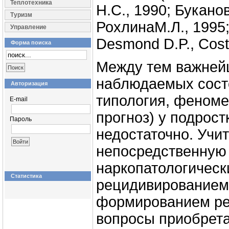
Теплотехника
Н.С., 1990; Буканов
Туризм
РохлинаМ.Л., 1995;
Управление
Desmond D.P., Coste
Форма поиска
Между тем важней
наблюдаемых состо
Авторизация
типология, феноме
E-mail
прогноз) у подрос
Пароль
недостаточно. Учи
непосредственную 
наркопатологическ
Статистика
рецидивированием
формированием ре
вопросы приобрет