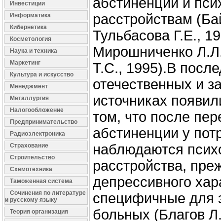
абстиненции и пси
Инвестиции
расстройствам (Ба
Информатика
Кибернетика
Тульбасова Г.Е., 1
Косметология
Мирошниченко Л.Л.
Наука и техника
Маркетинг
Т.С., 1995).В посл
Культура и искусство
отечественных и з
Менеджмент
источниках появил
Металлургия
Налогообложение
том, что после пе
Предпринимательство
абстиненции у пот
Радиоэлектроника
наблюдаются псих
Страхование
Строительство
расстройства, пре
Схемотехника
депрессивного хар
Таможенная система
Сочинения по литературе
специфичные для э
и русскому языку
больных (Благов Л.
Теория организация