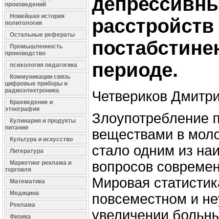
депрессивн
произведений
Новейшая история
расстройств
политология
Остальные рефераты
постабстине
Промышленность
производство
периоде.
психология педагогика
Коммуникации связь
цифровые приборы и
радиоэлектроника
Четвериков Дмитр
Краеведение и
этнография
Злоупотребление 
Кулинария и продукты
питания
веществами в мол
Культура и искусство
стало одним из на
Литература
вопросов современ
Маркетинг реклама и
торговля
Мировая статистик
Математика
Медицина
повсеместном и н
Реклама
увеличении больн
Физика