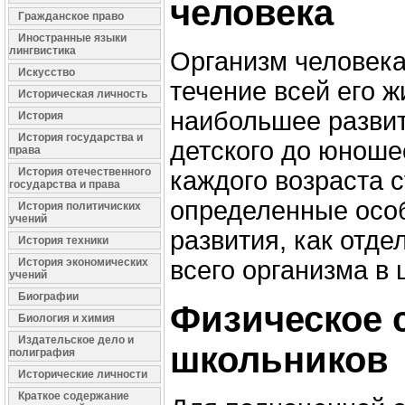
человека
Гражданское право
Иностранные языки
лингвистика
Организм человека
Искусство
течение всей его ж
Историческая личность
наибольшее развит
История
История государства и
детского до юношес
права
История отечественного
каждого возраста 
государства и права
определенные особ
История политичиских
учений
развития, как отде
История техники
История экономических
всего организма в 
учений
Биографии
Физическое 
Биология и химия
Издательское дело и
школьников
полиграфия
Исторические личности
Краткое содержание