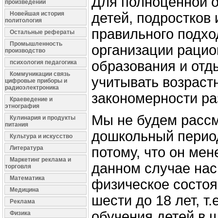
Для полноценной 
произведений
Новейшая история
детей, подростков
политология
правильного подхо
Остальные рефераты
Промышленность
организации раци
производство
образования и отд
психология педагогика
Коммуникации связь
учитывать возраст
цифровые приборы и
радиоэлектроника
закономерности ра
Краеведение и
этнография
Мы не будем расс
Кулинария и продукты
питания
дошкольный период
Культура и искусство
Литература
потому, что он мен
Маркетинг реклама и
данном случае нас
торговля
Математика
физическое состоя
Медицина
шести до 18 лет, т.
Реклама
обучения детей в 
Физика