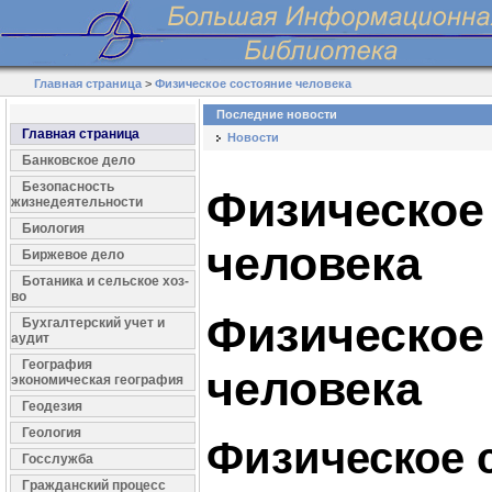
Главная страница
>
Физическое состояние человека
Последние новости
Главная страница
Новости
Банковское дело
Безопасность
Физическое
жизнедеятельности
Биология
человека
Биржевое дело
Ботаника и сельское хоз-
во
Физическое
Бухгалтерский учет и
аудит
География
человека
экономическая география
Геодезия
Геология
Физическое 
Госслужба
Гражданский процесс