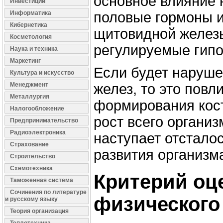
основное влияние 
Инвестиции
Информатика
половые гормоны и
Кибернетика
щитовидной железы
Косметология
регулируемые гип
Наука и техника
Маркетинг
Если будет наруше
Культура и искусство
Менеджмент
желез, то это повл
Металлургия
формирования кос
Налогообложение
рост всего организ
Предпринимательство
Радиоэлектроника
наступает отстало
Страхование
развития организм
Строительство
Схемотехника
Критерий оц
Таможенная система
Сочинения по литературе
физического
и русскому языку
Теория организация