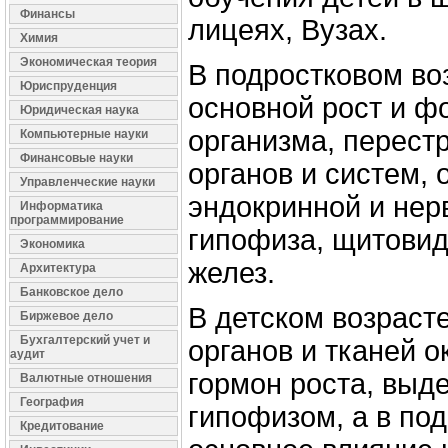
Финансы
лицеях, Вузах.
Химия
Экономическая теория
В подростковом во
Юриспруденция
основной рост и 
Юридическая наука
организма, перест
Компьютерные науки
Финансовые науки
органов и систем,
Управленческие науки
эндокринной и нер
Информатика
программирование
гипофиза, щитовид
Экономика
желез.
Архитектура
Банковское дело
В детском возрасте
Биржевое дело
Бухгалтерский учет и
органов и тканей 
аудит
гормон роста, вы
Валютные отношения
География
гипофизом, а в по
Кредитование