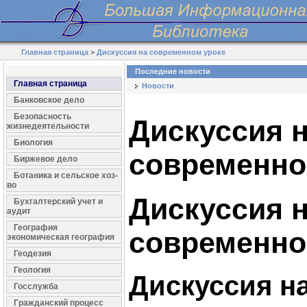
Главная страница
>
Дискуссия на современном уроке
Последние новости
Главная страница
Новости
Банковское дело
Безопасность
Дискуссия 
жизнедеятельности
Биология
современно
Биржевое дело
Ботаника и сельское хоз-
во
Дискуссия 
Бухгалтерский учет и
аудит
География
современно
экономическая география
Геодезия
Геология
Дискуссия н
Госслужба
Гражданский процесс