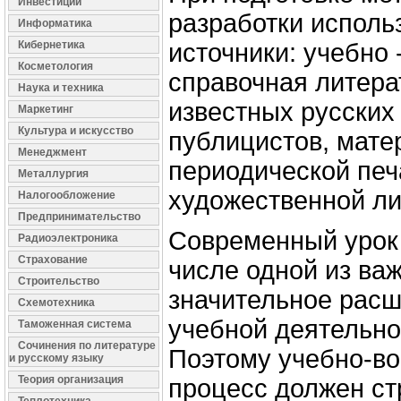
Инвестиции
разработки исполь
Информатика
Кибернетика
источники: учебно 
Косметология
справочная литера
Наука и техника
известных русски
Маркетинг
Культура и искусство
публицистов, мат
Менеджмент
периодической печ
Металлургия
художественной ли
Налогообложение
Предпринимательство
Современный урок 
Радиоэлектроника
Страхование
числе одной из ва
Строительство
значительное рас
Схемотехника
учебной деятельно
Таможенная система
Сочинения по литературе
Поэтому учебно-в
и русскому языку
Теория организация
процесс должен ст