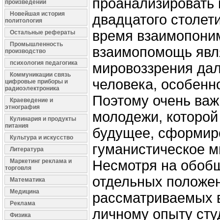
проанализировать
произведений
Новейшая история
двадцатого столет
политология
время взаимопоним
Остальные рефераты
Промышленность
взаимопомощь явл
производство
психология педагогика
мировоззрения дал
Коммуникации связь
человека, особенн
цифровые приборы и
радиоэлектроника
Поэтому очень важ
Краеведение и
этнография
молодежи, которой
Кулинария и продукты
питания
будущее, сформир
Культура и искусство
гуманистическое м
Литература
Маркетинг реклама и
Несмотря на обоб
торговля
отдельных положен
Математика
Медицина
рассматриваемых в
Реклама
личному опыту сту
Физика