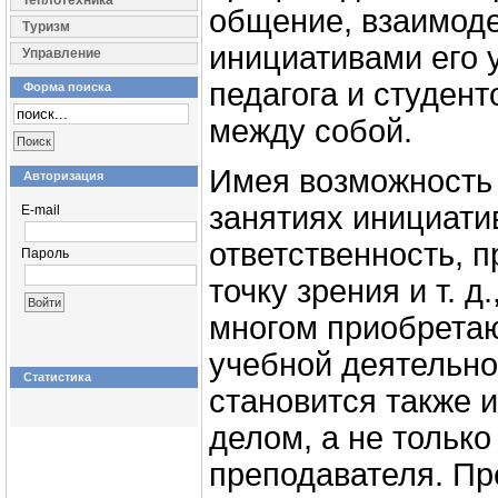
Теплотехника
общение, взаимоде
Туризм
инициативами его у
Управление
педагога и студент
Форма поиска
между собой.
Имея возможность 
Авторизация
занятиях инициатив
E-mail
ответственность, 
Пароль
точку зрения и т. д
многом приобретаю
учебной деятельно
Статистика
становится также 
делом, а не тольк
преподавателя. Пр