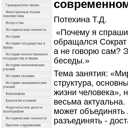
современном
Гражданское право
Иностранные языки
лингвистика
Потехина Т.Д.
Искусство
Историческая личность
«Почему я спрашив
История
обращался Сократ 
История государства и
права
а не говорю сам? 
История отечественного
беседы.»
государства и права
История политичиских
учений
Тема занятия: «Ми
История техники
структура, основны
История экономических
учений
жизни человека», н
Биографии
весьма актуальна.
Биология и химия
Издательское дело и
может объединять 
полиграфия
разъединять - дос
Исторические личности
Краткое содержание