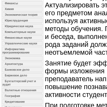
Актуализировать эт
Финансы
Химия
его предметом ана
Экономическая теория
используя активны
Юриспруденция
Юридическая наука
методы обучения. 
Компьютерные науки
и беседа, выполне
Финансовые науки
рода заданий долж
Управленческие науки
Информатика
неотъемлемой част
программирование
Экономика
Занятие будет эф
Архитектура
формы изложения 
Банковское дело
Биржевое дело
преподаватель нап
Бухгалтерский учет и
аудит
повышение познав
Валютные отношения
активности студент
География
Кредитование
При подготовке ме