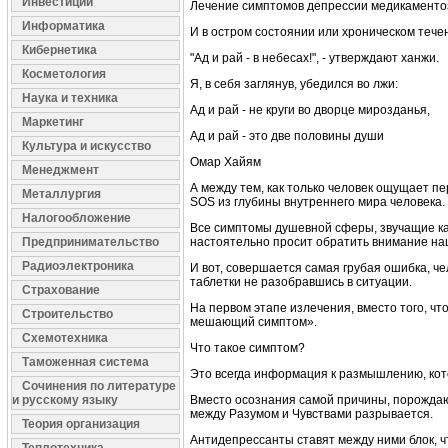
Инвестиции
Лечение симптомов депрессии медикаментоз
Информатика
И в остром состоянии или хроническом тече
Кибернетика
"Ад и рай - в небесах!", - утверждают ханжи.
Косметология
Я, в себя заглянув, убедился во лжи:
Наука и техника
Ад и рай - не круги во дворце мирозданья,
Маркетинг
Ад и рай - это две половины души
Культура и искусство
Омар Хайям
Менеджмент
А между тем, как только человек ощущает п
Металлургия
SOS из глубины внутреннего мира человека.
Налогообложение
Все симптомы душевной сферы, звучащие как:
Предпринимательство
настоятельно просит обратить внимание на
Радиоэлектроника
И вот, совершается самая грубая ошибка, ч
таблетки не разобравшись в ситуации.
Страхование
На первом этапе излечения, вместо того, ч
Строительство
мешающий симптом».
Схемотехника
Что такое симптом?
Таможенная система
Это всегда информация к размышлению, кот
Сочинения по литературе
и русскому языку
Вместо осознания самой причины, порожда
между Разумом и Чувствами разрывается.
Теория организация
Антидепрессанты ставят между ними блок, ч