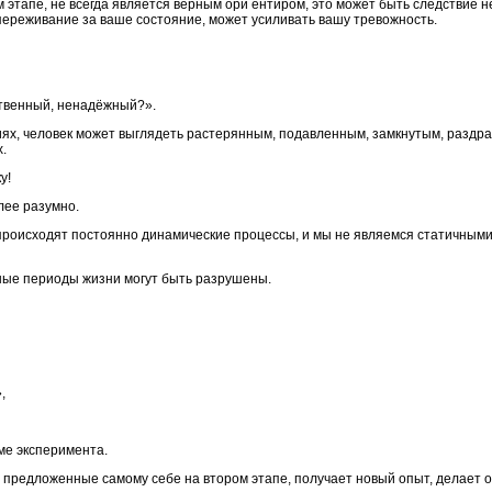
этапе, не всегда является верным ори ентиром, это может быть следствие н
-переживание за ваше состояние, может усиливать вашу тревожность.
ственный, ненадёжный?».
ях, человек может выглядеть растерянным, подавленным, замкнутым, раздр
.
у!
олее разумно.
м происходят постоянно динамические процессы, и мы не являемся статичными
ные периоды жизни могут быть разрушены.
,
ме эксперимента.
предложенные самому себе на втором этапе, получает новый опыт, делает о