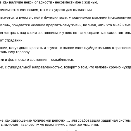
 как наличие некой опасности - несовместимое с жизнью.
ринимается сознанием, как свех-угроза для выживания.
зуется, а вместе с ней и функция воли, управляемая мыслями (психологичес
ски», рождается желание прервать саму жизнь, не зная, как и что в ней изме
ял контроль над своим состоянием, и у него нет сил, справиться самостоятель
 от страданий.
ии, могут доминировать и звучать в голове «очень убедительно» в сравнен
альному террору.
ки и физического состояния – ослабляются.
и, с суицидальной направленностью, говорит о том, что человек срочно нужд
:
ие, как завершение логической цепочки…, или сработавшая защитная систем
ть, включает «заново ту же пластинку», с теми же мыслями.