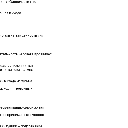
вство Одиночества, то
о нет выхода.
го жизнь, как ценность или
ятельность человека проявляет
реакции, изменяется
ответствовать», «не
к выхода из тупика.
 выход» - тревожных
обесцениванию самой жизни.
о воспринимает временное
 ситуации – подсознание