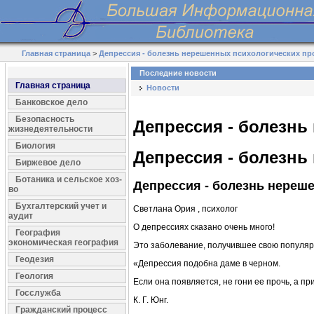
Главная страница
>
Депрессия - болезнь нерешенных психологических п
Последние новости
Главная страница
Новости
Банковское дело
Безопасность
Депрессия - болезнь
жизнедеятельности
Биология
Депрессия - болезнь
Биржевое дело
Ботаника и сельское хоз-
Депрессия - болезнь нереш
во
Бухгалтерский учет и
Светлана Ория , психолог
аудит
О депрессиях сказано очень много!
География
экономическая география
Это заболевание, получившее свою популярн
Геодезия
«Депрессия подобна даме в черном.
Геология
Если она появляется, не гони ее прочь, а при
Госслужба
К. Г. Юнг.
Гражданский процесс