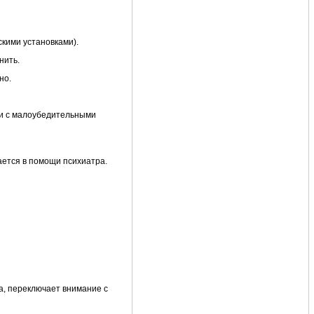
кими установками).
нить.
но.
ии с малоубедительными
ается в помощи психиатра.
а, переключает внимание с