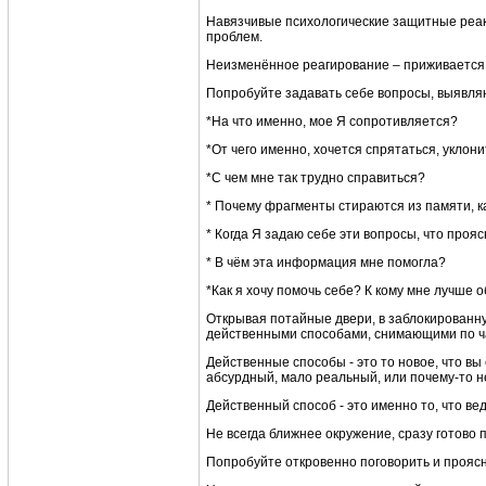
Навязчивые психологические защитные реакц
проблем.
Неизменённое реагирование – приживается 
Попробуйте задавать себе вопросы, выявл
*На что именно, мое Я сопротивляется?
*От чего именно, хочется спрятаться, уклон
*С чем мне так трудно справиться?
* Почему фрагменты стираются из памяти, к
* Когда Я задаю себе эти вопросы, что проя
* В чём эта информация мне помогла?
*Как я хочу помочь себе? К кому мне лучше
Открывая потайные двери, в заблокированну
действенными способами, снимающими по ч
Действенные способы - это то новое, что вы
абсурдный, мало реальный, или почему-то н
Действенный способ - это именно то, что ве
Не всегда ближнее окружение, сразу готово 
Попробуйте откровенно поговорить и проясн