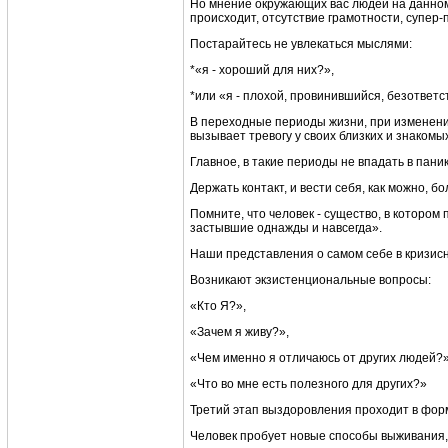
Но мнение окружающих вас людей на данном 
происходит, отсутствие грамотности, супер
Постарайтесь не увлекаться мыслями:
*«я - хороший для них?»,
*или «я - плохой, провинившийся, безответ
В переходные периоды жизни, при изменени
вызывает тревогу у своих близких и знакомых
Главное, в такие периоды не впадать в паник
Держать контакт, и вести себя, как можно, б
Помните, что человек - существо, в которо
застывшие однажды и навсегда».
Наши представления о самом себе в кризис
Возникают экзистенциональные вопросы:
«Кто Я?»,
«Зачем я живу?»,
«Чем именно я отличаюсь от других людей?»
«Что во мне есть полезного для других?»
Третий этап выздоровления проходит в фор
Человек пробует новые способы выживания, 