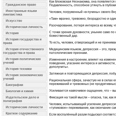
Как блоковская Незнакомка, она появляется 
Гражданское право
Подавленность, способное утянуть в глубоки
Иностранные языки
Человек, погруженный «в пучины» своего Вну
лингвистика
«Там» мрачно, тревожно, безрадостно и оди
Искусство
Разочарование, потеря интереса ко всему, ч
Историческая личность
С точки зрения духовности, уныние само по 
История
божественный дар.
История государства и
То есть, человек, отвергающий и не принима
права
История отечественного
Медицинским языком, депрессия – это, преж
государства и права
патологические признаки.
История политичиских
Изменения в настроении, влияет на измене
учений
поведение, угасание интереса и активности,
дополучить».
История техники
Затяжная и повторяющаяся депрессия, побуж
История экономических
учений
Рациональная сфера, зачастую не в силах е
переживаний и тревожных (не продуктивных
Биографии
Усиливается навязчивое ощущение, что – вы
Биология и химия
Издательское дело и
Фиксация на такой мысли – опасна, так, ка
полиграфия
Человек, испытывающий усиление депресси
Исторические личности
«тупиковое» переживание, как окончание са
Краткое содержание
Если воспалённый разум подыскал соответ