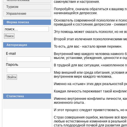
Теплотехника
самочувствия и настроения.
Туризм
Попробуйте, сначала обратиться к вашему 
начинающейся депрессии.
Управление
Основатель современной психологии и псих
Форма поиска
приведшей к состоянию депрессии - снимает
Эту помощь может оказать психолог, но не 
Второй этап излечения психологическими мет
Авторизация
То есть, для вас - настало время перемен.
E-mail
Внутренний мир каждого человека намного б
мысли, установки, убеждения, ценности и о
Пароль
В трудной для вас ситуации, «накопленное 
Мир внешний или среда обитания, условия 
внутреннем мире каждого человека.
Именно на «стыке» этих двух реальностей р
Каждая личность переживает такой конфликт
Статистика
Именно внутренние конфликты личности, ка
жизненного опыта.
И этот процесс следует приветствовать, но н
Страх совершения ошибок, желание всё время
любые естественные изменения в реальной ж
стать плодородной почвой для развития деп