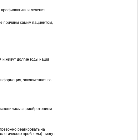
х профилактики и лечения
ие причины самим пациентом,
я и живут долгие годы наши
 информация, заключенная во
 накопились с приобретением
 тревожно реагировать на
хологические проблемы)– могут