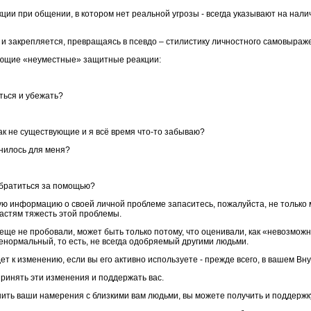
ии при общении, в котором нет реальной угрозы - всегда указывают на нали
и закрепляется, превращаясь в псевдо – стилистику личностного самовыраж
яющие «неуместные» защитные реакции:
иться и убежать?
ак не существующие и я всё время что-то забываю?
снилось для меня?
 обратиться за помощью?
ю информацию о своей личной проблеме запаситесь, пожалуйста, не только 
астям тяжесть этой проблемы.
 еще не пробовали, может быть только потому, что оценивали, как «невозможн
енормальный, то есть, не всегда одобряемый другими людьми.
дет к изменению, если вы его активно используете - прежде всего, в вашем В
принять эти изменения и поддержать вас.
ить ваши намерения с близкими вам людьми, вы можете получить и поддержку,