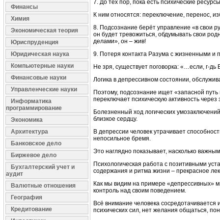
7. До тех пор, пока есть психические ресур
Финансы
К ним относятся: переключение, перенос, из
Химия
8. Подсознание берёт управление «в свои р
Экономическая теория
он будет тревожиться, обдумывать свои род
делами», он – жив!
Юриспруденция
Юридическая наука
9. Потеря контакта Разума с жизненными и
Компьютерные науки
Не зря, существует поговорка: «…если, г-дь
Финансовые науки
Логика в депрессивном состоянии, обслужива
Управленческие науки
Поэтому, подсознание ищет «запасной путь 
переключает психическую активность через
Информатика
программирование
Болезненный ход логических умозаключений,
близкое сердцу.
Экономика
Архитектура
В депрессии человек утрачивает способность
непосильное бремя.
Банковское дело
Это наглядно показывает, насколько важным
Биржевое дело
Психологическая работа с позитивными уст
Бухгалтерский учет и
содержания и ритма жизни – прекрасное лек
аудит
Как мы видим на примере «депрессивных» м
Валютные отношения
контроль над своим поведением.
География
Всё внимание человека сосредотачивается 
Кредитование
психических сил, нет желания общаться, пон