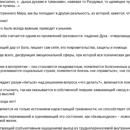
внезапно, «...дыша духами и туманами», навевая то Раздумья, то щемящее чу
е пучины...»
треннего Мира, как бы попадает в другую реальность, из которой, кажется, чт
ноко!
то было всегда важным, приводит к унынию.
себе считается одним из проявлений греховности: падение Духа - отвергающе
ющий дар от Бога, лишает сам себя, его покровительства, защиты и помощи.
де всего, дисфункция эмоциональной сферы, при которой вся психическая де
ние в восприятии – оно становится неадекватным, появляются болезненные 
 усиливаются социальные страхи, появляется боязнь «не справиться», «не со
дает разум «биться» над решением вопроса «что делать?», включается поис
го отыскать, так как оказывается в собственной ловушке замыкающей «вход и
) мыслей.
хода нет!
к является не только источником нарастающей тревожности, но способствует 
вных переживаний и оценивающий это состояние, как «безвыходное» – ложн
мой жизни.
ствующий (субъективным ощущениям) выход из труднопереносимой внутренне