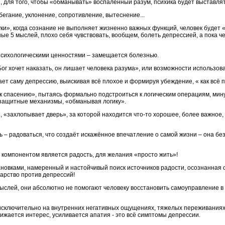
сы, для того, чтобы «обманывать» воспалённый разум, психика будет выставля
бегание, уклонение, сопротивление, вытеснение...
уки», когда сознание не выполняет жизненно важных функций, человек будет 
ные 5 мыслей, плохо себя чувствовать, вообщем, болеть депрессией, а пока 
 психологическими ценностями – замещается болезнью.
 Бог хочет наказать, он лишает человека разума», или возможности использов
ет саму депрессию, выискивая всё плохое и формируя убеждение, « как всё 
к спасению», пытаясь формально подстроиться к логическим операциям, мину
 защитные механизмы, «обманывая логику».
 «захлопывает дверь», за которой находится что-то хорошее, более важное,
 – радоваться, что создаёт искажённое впечатление о самой жизни – она без
 компонентом является радость, для желания «просто жить»!
ановками, намеренный и настойчивый поиск источников радости, осознанная
арство против депрессий!
ыслей, они абсолютно не помогают человеку восстановить самоуправление в
исключительно на внутренних негативных ощущениях, тяжелых переживаниях,
ижается интерес, усиливается апатия - это всё симптомы депрессии.