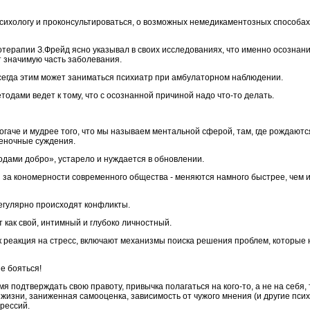
психологу и проконсультироваться, о возможных немедикаментозных способа
отерапии З.Фрейд ясно указывал в своих исследованиях, что именно осознан
 значимую часть заболевания.
всегда этим может заниматься психиатр при амбулаторном наблюдении.
одами ведет к тому, что с осознанной причиной надо что-то делать.
огаче и мудрее того, что мы называем ментальной сферой, там, где рождаютс
ценочные суждения.
годами добро», устарело и нуждается в обновлении.
и за кономерности современного общества - меняются намного быстрее, чем
егулярно происходят конфликты.
 как свой, интимный и глубоко личностный.
к реакция на стресс, включают механизмы поиска решения проблем, которые
е бояться!
 подтверждать свою правоту, привычка полагаться на кого-то, а не на себя,
изни, заниженная самооценка, зависимость от чужого мнения (и другие пси
рессий.