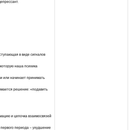
депрессант.
оступающая в виде сигналов
а которую наша психика
ми или начинает принимать
нимается решение: «подавить
мацию и цепочка взаимосвязей
я первого периода – ухудшение