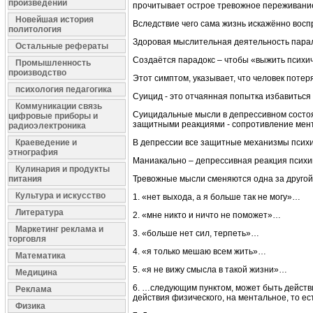
произведений
прочитывает острое тревожное переживание,
Новейшая история
Вследствие чего сама жизнь искажённо восп
политология
Здоровая мыслительная деятельность парали
Остальные рефераты
Создаётся парадокс – чтобы «выжить психиче
Промышленность
производство
Этот симптом, указывает, что человек потер
психология педагогика
Суицид - это отчаянная попытка избавиться
Коммуникации связь
Суицидальные мысли в депрессивном состоян
цифровые приборы и
защитными реакциями - сопротивление мент
радиоэлектроника
Краеведение и
В депрессии все защитные механизмы психи
этнография
Маниакально – депрессивная реакция психик
Кулинария и продукты
питания
Тревожные мысли сменяются одна за другой
Культура и искусство
1. «нет выхода, а я больше так не могу»…
Литература
2. «мне никто и ничто не поможет»…
Маркетинг реклама и
3. «больше нет сил, терпеть»…
торговля
4. «я только мешаю всем жить»…
Математика
5. «я не вижу смысла в такой жизни»…
Медицина
6. …следующим пунктом, может быть действ
Реклама
действия физического, на ментальное, то ес
Физика