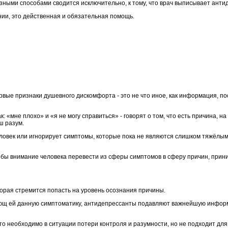
ными способами сводится исключительно, к тому, что врач выписывает анти
нии, это действенная и обязательная помощь.
ервые признаки душевного дискомфорта - это не что иное, как информация, п
 «мне плохо» и «я не могу справиться» - говорят о том, что есть причина, н
ш разум.
еловек или игнорирует симптомы, которые пока не являются слишком тяжёлы
тобы внимание человека перевести из сферы симптомов в сферу причин, при
орая стремится попасть на уровень осознания причины.
ющ ей данную симптоматику, антидепрессанты подавляют важнейшую инфор
то необходимо в ситуации потери контроля и разумности, но не подходит дл