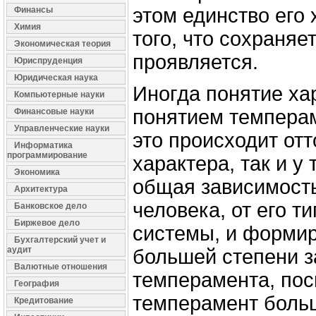
этом единство его
Финансы
Химия
того, что сохраняет
Экономическая теория
проявляется.
Юриспруденция
Юридическая наука
Иногда понятие ха
Компьютерные науки
понятием темперам
Финансовые науки
Управленческие науки
это происходит отто
Информатика
программирование
характера, так и у
Экономика
общая зависимость
Архитектура
человека, от его т
Банковское дело
Биржевое дело
системы, и формир
Бухгалтерский учет и
аудит
большей степени з
Валютные отношения
темперамента, пос
География
темперамент больш
Кредитование