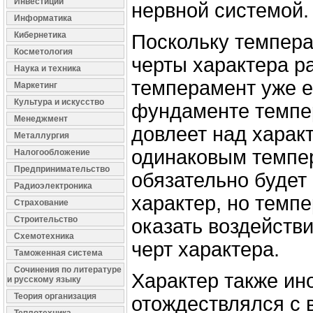
Инвестиции
нервной системой.
Информатика
Кибернетика
Поскольку темпера
Косметология
черты характера р
Наука и техника
темперамент уже ес
Маркетинг
Культура и искусство
фундаменте темпер
Менеджмент
довлеет над харак
Металлургия
одинаковым темпе
Налогообложение
Предпринимательство
обязательно будет
Радиоэлектроника
характер, но темп
Страхование
Строительство
оказать воздейств
Схемотехника
черт характера.
Таможенная система
Сочинения по литературе
Характер также ин
и русскому языку
Теория организация
отождествлялся с 