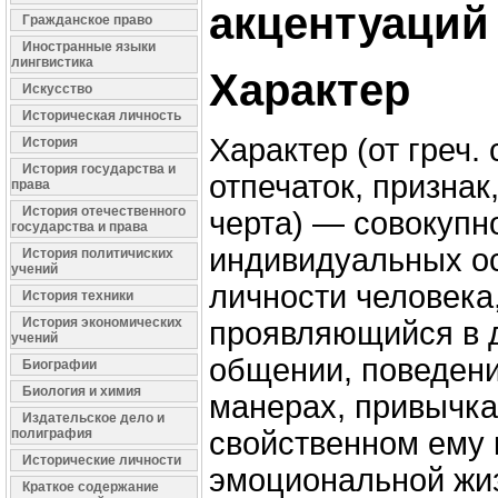
акцентуаций
Гражданское право
Иностранные языки
лингвистика
Характер
Искусство
Историческая личность
Характер (от греч.
История
История государства и
отпечаток, признак
права
История отечественного
черта) — совокупн
государства и права
индивидуальных о
История политичиских
учений
личности человека,
История техники
История экономических
проявляющийся в 
учений
общении, поведении
Биографии
Биология и химия
манерах, привычка
Издательское дело и
полиграфия
свойственном ему 
Исторические личности
эмоциональной жи
Краткое содержание