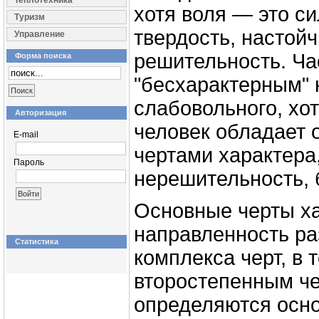
Теплотехника
хотя воля — это си
Туризм
твердость, настойч
Управление
решительность. Ча
Форма поиска
"бесхарактерным" 
слабовольного, хо
Авторизация
человек обладает
E-mail
чертами характера,
Пароль
нерешительность, 
Основные черты х
направленность ра
Статистика
комплекса черт, в 
второстепенным че
определяются осн