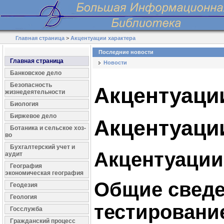
Главная страница
>
Акцентуации характера
Последние новости
Главная страница
Новости
Банковское дело
Безопасность
Акцентуаци
жизнедеятельности
Биология
Биржевое дело
Акцентуаци
Ботаника и сельское хоз-
во
Бухгалтерский учет и
Акцентуации
аудит
География
экономическая география
Общие сведе
Геодезия
Геология
тестировани
Госслужба
Гражданский процесс