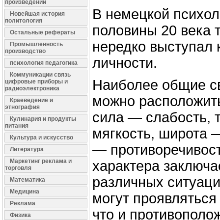
произведений
В немецкой психол
Новейшая история
политология
половины 20 века 
Остальные рефераты
нередко выступал 
Промышленность
производство
личности.
психология педагогика
Коммуникации связь
Наиболее общие с
цифровые приборы и
радиоэлектроника
можно расположит
Краеведение и
этнография
сила — слабость, 
Кулинария и продукты
питания
мягкость, широта 
Культура и искусство
— противоречивост
Литература
Маркетинг реклама и
характера заключае
торговля
различных ситуаци
Математика
Медицина
могут проявляться
Реклама
что и противополо
Физика