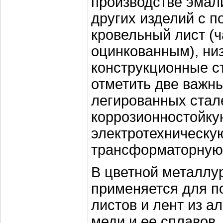
производстве эмал
других изделий с п
кровельный лист (
оцинкованным), ни
конструкционные с
отметить две важн
легированных стал
коррозионностойку
электротехническу
трансформаторную
В цветной металлу
применяется для п
листов и лент из а
меди и ее сплавов, 