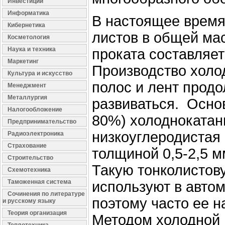
Инвестиции
Информатика
В настоящее время
Кибернетика
листов в общей ма
Косметология
Наука и техника
проката составляет
Маркетинг
Производство холо
Культура и искусство
полос и лент прод
Менеджмент
Металлургия
развиваться. Осно
Налогообложение
80%) холоднокатан
Предпринимательство
низкоуглеродистая
Радиоэлектроника
Страхование
толщиной 0,5-2,5 м
Строительство
Такую тонколистов
Схемотехника
Таможенная система
используют в авто
Сочинения по литературе
поэтому часто ее 
и русскому языку
Теория организация
Методом холодной 