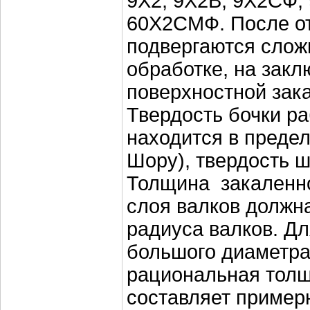
9Х2, 9Х2В, 9Х2СФ,
60Х2СМФ. После от
подвергаются слож
обработке, на закл
поверхностной зака
Твердость бочки р
находится в предел
Шору), твердость ш
Толщина закаленно
слоя валков должн
радиуса валков. Дл
большого диаметра
рациональная толщ
составляет пример