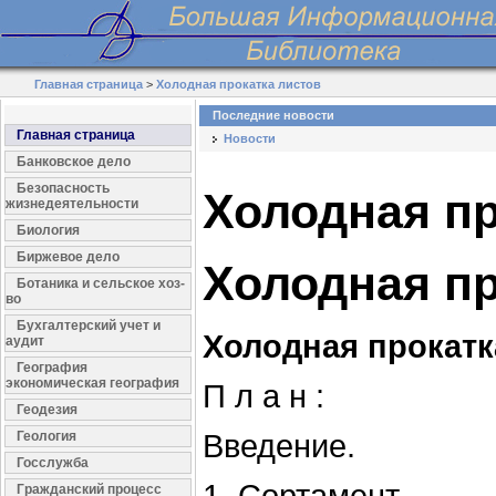
Главная страница
>
Холодная прокатка листов
Последние новости
Главная страница
Новости
Банковское дело
Безопасность
Холодная пр
жизнедеятельности
Биология
Биржевое дело
Холодная пр
Ботаника и сельское хоз-
во
Бухгалтерский учет и
Холодная прокатк
аудит
География
экономическая география
П л а н :
Геодезия
Геология
Введение.
Госслужба
Гражданский процесс