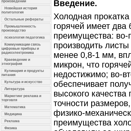
Введение.
произведений
Новейшая история
политология
Холодная прокатка
Остальные рефераты
горячей имеет два
Промышленность
производство
преимущества: во-
психология педагогика
производить листы
Коммуникации связь
цифровые приборы и
менее 0,8-1 мм, вп
радиоэлектроника
Краеведение и
микрон, что горяче
этнография
Кулинария и продукты
недостижимо; во-вт
питания
обеспечивает полу
Культура и искусство
Литература
высокого качества 
Маркетинг реклама и
торговля
точности размеров,
Математика
физико-механическ
Медицина
преимущества холо
Реклама
Физика