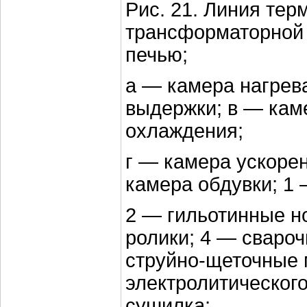
Рис. 21. Линия тер
трансформаторной 
печью;
а — камера нагрев
выдержки; в — кам
охлаждения;
г — камера ускоре
камера обдувки; 1 
2 — гильотинные н
ролики; 4 — сваро
струйно-щеточные
электролитическог
сушилка;