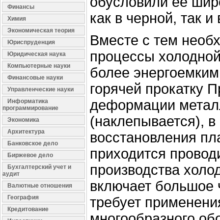
обусловили ее шир
Финансы
как в черной, так и
Химия
Экономическая теория
Вместе с тем необх
Юриспруденция
процессы холодной
Юридическая наука
Компьютерные науки
более энергоемким
Финансовые науки
горячей прокатку 
Управленческие науки
деформации метал
Информатика
программирование
(наклепывается), в
Экономика
Архитектура
восстановления пл
Банковское дело
приходится проводи
Биржевое дело
производства холо
Бухгалтерский учет и
аудит
включает большое 
Валютные отношения
География
требует применени
Кредитование
многообразного об