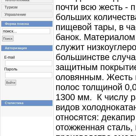
Теплотехника
почти всю жесть - 
Туризм
больших количеств
Управление
Форма поиска
пищевой тары, в ч
банок. Материалом
служит низкоуглеро
Авторизация
большинстве случа
E-mail
защитным покрытие
Пароль
оловянным. Жесть 
полос толщиной 0,0
1300 мм. К числу 
Статистика
видов холодноката
относятся: декапир
отожженная сталь,