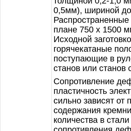
толщиной 0,2-1,0 м
0,5мм), шириной д
Распространенные 
плане 750 х 1500 м
Исходной заготовк
горячекатаные пол
поступающие в рул
станов или станов
Сопротивление де
пластичность элек
сильно зависят от 
содержания кремни
количества в стал
сопротивления деф