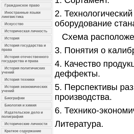
1. Сортамент.
Гражданское право
2. Технологический
Иностранные языки
лингвистика
оборудование стан
Искусство
Историческая личность
Схема расположен
История
История государства и
3. Понятия о калиб
права
История отечественного
государства и права
4. Качество продук
История политичиских
деффекты.
учений
История техники
5. Перспективы ра
История экономических
учений
производства.
Биографии
Биология и химия
6. Технико-экономи
Издательское дело и
полиграфия
Литература.
Исторические личности
Краткое содержание