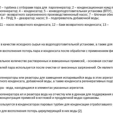
л; 2 – турбина с отборами пара для парогенератор; 2 – конденсационная нужд
трогенератор; 4 – конденсатор; 5 – конводоподготовительная установка (ВПУ);
нсат- возвратного загрязненного производственноный насос; 7 – блочная обе
 8 – ПНД; 9 – деаэратор; насос; 9 – подогреватель добавочной воды;
11 – насос возвратного конденсата; 12 – баки возвратного конденсата; 13 –
в качестве исходного сырья на водоподготовительной установке, а также для 
ля восполнения потерь пара и конденсата после обработки с применением ф
льное количество растворенных и взвешенных примесей, - основная состав
лей пара используется после очистки от внесенных загрязнений. Он являет
огенераторы или реакторы для замещения испарившейся воды в этих агрегат
тного конденсата, добавочной воды, а также конденсата регенеративных под
ра - вода, находящаяся в элементах указанных агрегатов.
рогенератора ил и реактора вода на отчистку или в дренаж для поддержания 
концентрация примесей в котловой и продувочной водах одинаковы.
льзуется в конденсаторах паровых турбин для конденсации отработавшего 
 для восполнения потерь циркулирующей в них воды [2].