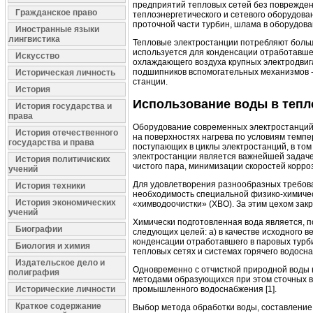
предприятий тепловых сетей без поврежден
Гражданское право
теплоэнергетического и сетевого оборудова
проточной части турбин, шлама в оборудова
Иностранные языки
лингвистика
Тепловые электростанции потребляют больш
используется для конденсации отработавшег
Искусство
охлаждающего воздуха крупных электродвиг
подшипников вспомогательных механизмов -т
Историческая личность
станции.
История
Использование воды в тепл
История государства и
права
Оборудование современных электростанций 
История отечественного
на поверхностях нагрева по условиям темпе
государства и права
поступающих в циклы электростанций, в том
электростанции является важнейшей задаче
История политичиских
чистого пара, минимизации скоростей корро
учений
Для удовлетворения разнообразных требован
История техники
необходимость специальной физико-химичес
История экономических
«химводоочистки» (ХВО). За этим цехом зак
учений
Химически подготовленная вода является, п
Биографии
следующих целей: а) в качестве исходного в
конденсации отработавшего в паровых турбин
Биология и химия
тепловых сетях и системах горячего водосн
Издательское дело и
Одновременно с отчисткой природной воды 
полиграфия
методами образующихся при этом сточных в
промышленного водоснабжения [1].
Исторические личности
Краткое содержание
Выбор метода обработки воды, составление