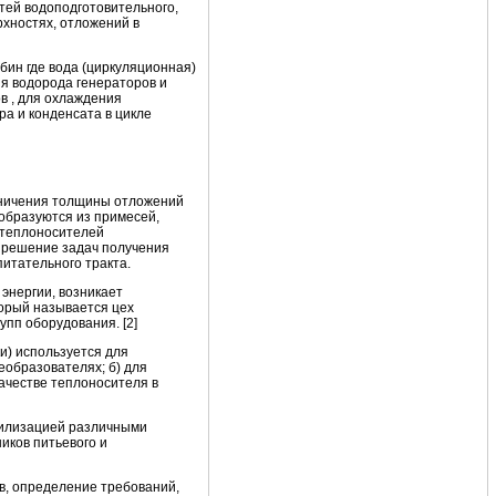
тей водоподготовительного,
рхностях, отложений в
ин где вода (циркуляционная)
ия водорода генераторов и
в , для охлаждения
а и конденсата в цикле
раничения толщины отложений
 образуются из примесей,
х теплоносителей
е решение задач получения
питательного тракта.
энергии, возникает
торый называется цех
упп оборудования. [2]
и) используется для
еобразователях; б) для
качестве теплоносителя в
тилизацией различными
иков питьевого и
в, определение требований,