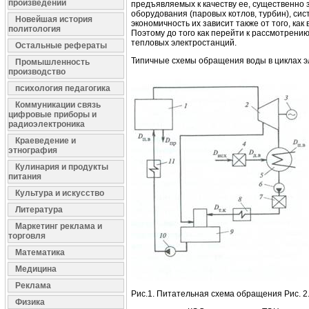
произведений
предъявляемых к качеству ее, существенно 
оборудования (паровых котлов, турбин), си
Новейшая история
экономичность их зависит также от того, ка
политология
Поэтому до того как перейти к рассмотрени
тепловых электростанций.
Остальные рефераты
Типичные схемы обращения воды в циклах э
Промышленность
производство
психология педагогика
Коммуникации связь
цифровые приборы и
радиоэлектроника
Краеведение и
этнография
Кулинария и продукты
питания
Культура и искусство
Литература
Маркетинг реклама и
торговля
Математика
Медицина
Реклама
Рис.1. Питательная схема обращения Рис. 
Физика