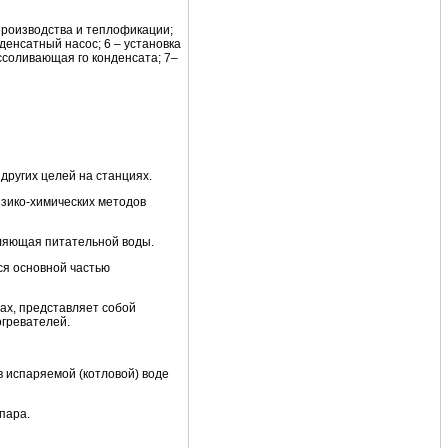
 производства и теплофикации;
 денсатный насос; 6 – установка
ссоливающая го конденсата; 7–
других целей на станциях.
изико-химических методов
ляющая питательной воды.
ся основной частью
ах, представляет собой
огревателей.
в испаряемой (котловой) воде
пара.