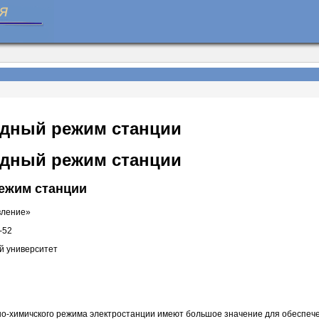
одный режим станции
одный режим станции
ежим станции
вление»
-52
й университет
но-химичского режима электростанции имеют большое значение для обеспеч