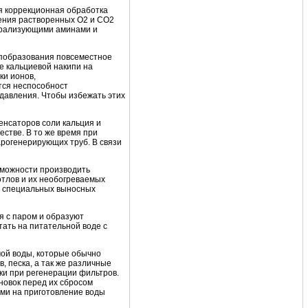
я коррекционная обработка
ления растворенных О2 и СО2
йтрализующими аминами и
ипобразования повсеместное
 кальциевой накипи на
ки ионов,
тся неспособност
давления. Чтобы избежать этих
енсаторов соли кальция и
естве. В то же время при
рогенерирующих труб. В связи
зможности производить
котлов и их необогреваемых
из специальных выносных
я с паром и образуют
тать на питательной воде с
мой воды, которые обычно
, песка, а так же различные
ки при регенерации фильтров.
новок перед их сбросом
ми на приготовление воды