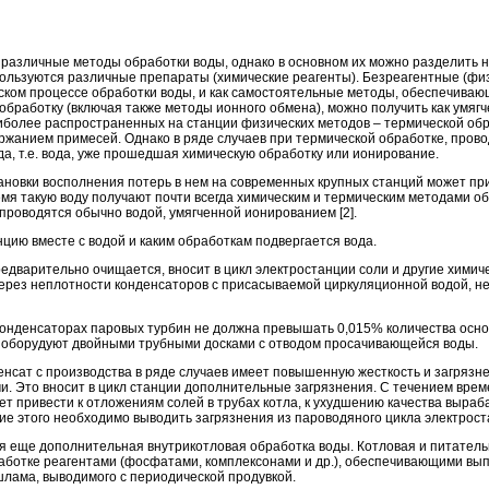
различные методы обработки воды, однако в основном их можно разделить н
пользуются различные препараты (химические реагенты). Безреагентные (ф
еском процессе обработки воды, и как самостоятельные методы, обеспечива
бработку (включая также методы ионного обмена), можно получить как умягч
иболее распространенных на станции физических методов – термической обр
ержанием примесей. Однако в ряде случаев при термической обработке, прово
а, т.е. вода, уже прошедшая химическую обработку или ионирование.
ановки восполнения потерь в нем на современных крупных станций может пр
емя такую воду получают почти всегда химическим и термическим методами о
 проводятся обычно водой, умягченной ионированием [2].
нцию вместе с водой и каким обработкам подвергается вода.
редварительно очищается, вносит в цикл электростанции соли и другие химич
через неплотности конденсаторов с присасываемой циркуляционной водой, не
нденсаторах паровых турбин не должна превышать 0,015% количества основ
 оборудуют двойными трубными досками с отводом просачивающейся воды.
сат с производства в ряде случаев имеет повышенную жесткость и загрязн
. Это вносит в цикл станции дополнительные загрязнения. С течением врем
жет привести к отложениям солей в трубах котла, к ухудшению качества выраб
ие этого необходимо выводить загрязнения из пароводяного цикла электроста
я еще дополнительная внутрикотловая обработка воды. Котловая и питатель
аботке реагентами (фосфатами, комплексонами и др.), обеспечивающими в
лама, выводимого с периодической продувкой.