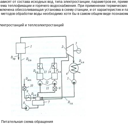
зависят от состава исходных вод, типа электростанции, параметров ее, прим
стема теплофикации и горячего водоснабжения. При применении термических
к включена обессоливающая установка в схему станции, и от характеристик и 
ю методов обработки воды необходимо хотя бы в самом общем виде познаком
лектростанций и теплоэлектростанций
2. Питательная схема обращения