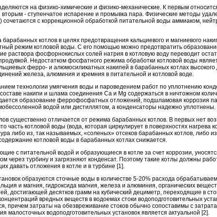
деляются на физико-химические и физико-механические. К первым относитс
о вторым - ступенчатое испарение и промывка пара. Физические методы уда
ов) сочетаются с коррекционной обработкой питательной воды аммиаком, не
 барабанных котлов в целях предотвращения кальциевого и магниевого нак
ный режим котловой воды. С его помощью можно предотвратить образование
ие раствора фосфорнокислых солей натрия в котловую воду переводит остат
продувкой. Недостатком фосфатного режима обработки котловой воды являе
ьциевых ферро- и алюмосиликатных накипей в барабанных котлах высокого 
инений железа, алюминия и кремния в питательной и котловой воде.
анием технологии умягчения воды и пароведением работ по уплотнению конд
в составе накипи и шлама соединения Са и Мg содержаться в ничтожном колич
дается образование феррофосфатных отложений, подшламовая коррозия па
имобессоленной водой или дистиллятом, а конденсаторы надежно уплотнены.
лов существенно отличается от режима барабанных котлов. В первых нет во
 что часть котловой воды (вода, которая циркулирует в поверхностях нагрева 
тура либо из, так называемых, «соленых» отсеков барабанных котлов, либо 
лесодержание котловой воды в барабанных котлах снижается.
ющие с питательной водой и образующиеся в котле за счет коррозии, уносятс
ом через турбину и загрязняют конденсат. Поэтому такие котлы должны рабо
 давать отложения в котле и в турбине [1].
тановок образуются сточные воды в количестве 5-20% расхода обрабатывае
ьция и магния, гидроксида магния, железа и алюминия, органических веществ
ией, достигающей десятков грамм на кубический дециметр, переходящие в сто
концентраций вредных веществ в водоемах стоки водоподготовительных уста
, причем затраты на обезвреживание стоков обычно сопоставимы с затрата
ния малосточных водоподготовительных установок является актуальной [2].