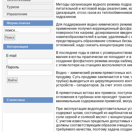
Теплотехника
Методы организации водного режима подраз
Туризм
питательной и котловой воды реагентами, к
(деаэрация, отсос газов из теплообменник
Управление
гидразином.
Форма поиска
Для поддержания водно-химического режима
применение получил коррекционный фосфат
поверхностях нагрева: дозированное введен
накипеобразователей в шлам, удаляемый с 
предотвращать образование сложных бескал
отложений, надо снизить концентрацию соед
Авторизация
В последние годы в связи с усовершенствов
E-mail
магния в котлы практически не попадают и 
создании фосфатного режима иногда наблю
с этим потери на станциях восполняются х
Пароль
Водно – химический режим прямоточных кот
продувку. Суть продувки заключается в том,
трубах) выводиться из циркуляционного кон
устройств – сепараторов. За счет этого со
В прямоточных котлах все примеси, поступа
отложения в турбинах или проходят транзит
Статистика
минимальным содержанием примесей, могущих
При эксплуатации водоподготовительных ус
содержат шлам, состоящий из карбонатов кал
соли серной и соляной кислот с концентрац
С учетом известных предельно допустимых 
должны соответствующим образом очищаться
требуемого качества, поэтому задача созда