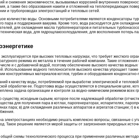
ий и снижения экономичности, вызываемых коррозией внутренних поверхнос
ния, а также без образования накипи и отложений на теплопередающих пове
нии и трубопроводах электростанций и тепловых сетей.
ое количество воды. Основными потребителями являются конденсаторы турб
о пара и поддержания вакуума. Кроме того, вода расходуется для охлажден
ателей, для охлаждения масла турбогенераторов и питательных турбонасосо
ехническая вода, для гидрощлакозолоудаления, для восполнения потерь пар
оэнергетике
эксплуатируется при высоких тепловых нагрузках, что требует жесткого ог
ратурного режима их металла в течение рабочей компании. Такие отложения
 числе и с добавочной водой, поэтому обеспечение высокого качества водны
й. Использование водного теплоносителя высокого качества упрощает такж
зии конструктивных материалов котлов, турбин и оборудования конденсатно-
ий к качеству воды, потребляемой при выработке электрической и тепловой 
кой обработки ее. Подготовка воды осуществляется в специальном цехе, ко
реплена задача организации и контроля за водно-химическим режимом всех гр
о существу, исходным сырьем, которое после надлежащей обработки (отчистк
ещества для получения пара в котлах, парогенераторах, испарителях, паропр
ах пара; в) для охлаждения различных аппаратов и агрегатов станции; г) в 
абжения.
на электростанциях необходимо решать комплексно вопросы, связанные с у
од. Такое решение является мерой защиты от загрязнения природных источн
 общей схемы технологического процесса при применении различных методо