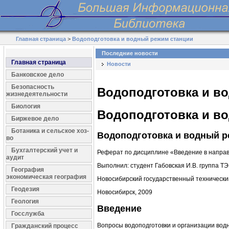
Главная страница
>
Водоподготовка и водный режим станции
Последние новости
Главная страница
Новости
Банковское дело
Безопасность
Водоподготовка и в
жизнедеятельности
Биология
Водоподготовка и в
Биржевое дело
Ботаника и сельское хоз-
Водоподготовка и водный р
во
Бухгалтерский учет и
Реферат по дисциплине «Введение в напра
аудит
Выполнил: студент Габовская И.В. группа ТЭ
География
экономическая география
Новосибирский государственный технически
Геодезия
Новосибирск, 2009
Геология
Введение
Госслужба
Вопросы водоподготовки и организации вод
Гражданский процесс