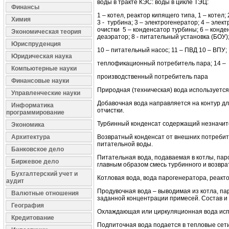
воды в тракте КЭС: воды в цикле ТЭЦ:
Финансы
1 – котел, реактор кипящего типа, 1 – коте
Химия
3 - турбина; 3 – электрогенератор; 4 – элек
очистки 5 – конденсатор турбины; 6 – конде
Экономическая теория
деаэратор; 8 - питательный установка (БОУ);
Юриспруденция
10 – питательный насос; 11 – ПВД 10 – ВПУ; 
Юридическая наука
теплофикационный потребитель пара; 14 –
Компьютерные науки
производственный потребитель пара
Финансовые науки
Природная (техническая) вода используется 
Управленческие науки
Добавочная вода направляется на контур д
Информатика
отчистки.
программирование
Турбинный конденсат содержащий незначите
Экономика
Возвратный конденсат от внешних потребите
Архитектура
питательной воды.
Банковское дело
Питательная вода, подаваемая в котлы, пар
Биржевое дело
главным образом смесь турбинного и возвра
Бухгалтерский учет и
Котловая вода, вода парогенератора, реакто
аудит
Продувочная вода – выводимая из котла, па
Валютные отношения
заданной концентрации примесей. Состав и 
География
Охлаждающая или циркуляционная вода испо
Кредитование
Подпиточная вода подается в тепловые сети