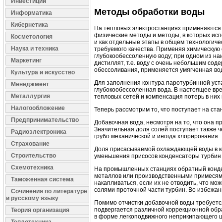
Инвестиции
Методы обработки воды
Информатика
Кибернетика
На тепловых электростанциях применяются 
физические методы и методы, в которых ис
Косметология
и как отдельные этапы в общем технологич
Наука и техника
требуемого качества. Применяя химическую о
глубокообессоленную воду; при одном из на
Маркетинг
дистиллят, т.е. воду с очень небольшим сод
обессоливания, применяется умягченная вод
Культура и искусство
Для заполнения контура паротурбинной уст
Менеджмент
глубокообессоленная вода. В настоящее вр
Металлургия
тепловых сетей и компенсация потерь в них
Налогообложение
Теперь рассмотрим то, что поступает на ста
Предпринимательство
Добавочная вода, несмотря на то, что она п
Значительная доля солей поступает также 
Радиоэлектроника
грубо механической и иногда хлорирования.
Страхование
Доля присасываемой охлаждающей воды в ко
Строительство
уменьшения присосов конденсаторы турбин
Схемотехника
На промышленных станциях обратный конден
металлов или производственными примесями
Таможенная система
накапливаться, если их не отводить, что мо
солями проточной части турбин. Во избежан
Сочинения по литературе
и русскому языку
Помимо отчистки добавочной воды требуетс
подвергается различной коррекционной обр
Теория организация
в форме легкоподвижного неприкипающего ш