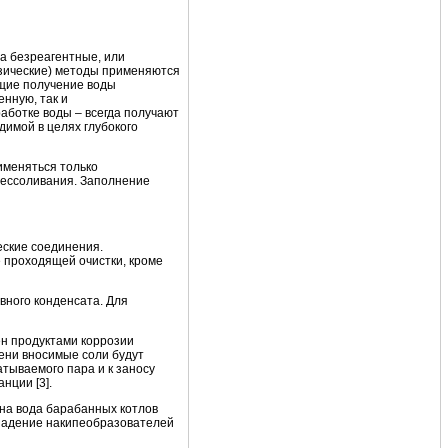
а безреагентные, или
изические) методы применяются
ющие получение воды
енную, так и
аботке воды – всегда получают
димой в целях глубокого
именяться только
бессоливания. Заполнение
еские соединения.
 проходящей очистки, кроме
ного конденсата. Для
ен продуктами коррозии
ени вносимые соли будут
атываемого пара и к заносу
нции [3].
на вода барабанных котлов
ыпадение накипеобразователей