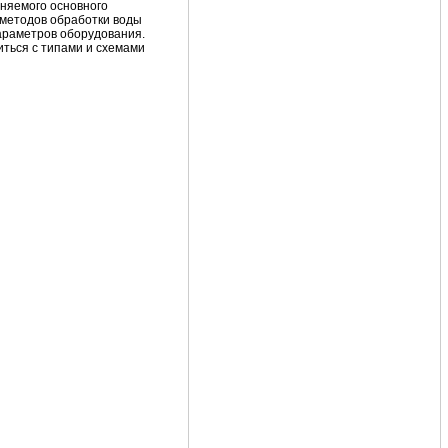
еняемого основного
 методов обработки воды
параметров оборудования.
иться с типами и схемами