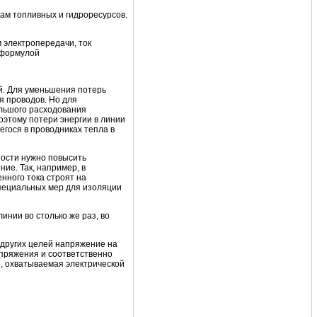
кам топливных и гидроресурсов.
 электропередачи, ток
я формулой
й. Для уменьшения потерь
я проводов. Но для
большого расходования
Поэтому потери энергии в линии
гося в проводниках тепла в
ности нужно повысить
ие. Так, например, в
нного тока строят на
пециальных мер для изоляции
нии во столько же раз, во
 других целей напряжение на
пряжения и соответственно
я, охватываемая электрической