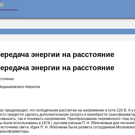
редача энергии на расстояние
редача энергии на расстояние
сстояние
 Недашковского Кирилла
с предупредил, что холодильник рассчитан на напряжение в сети 220 В. А у
осто придется сделать дополнительную затрату и приобрести трансформато
 повышать, так и понижать напряжение. Преобразование переменного тока о
были использованы в 1878 г. русским ученым П. Н. Яблочковым для питани
 источника света. Идея П. Н. Яблочкова была развита сотрудником Московског
трансформаторы.