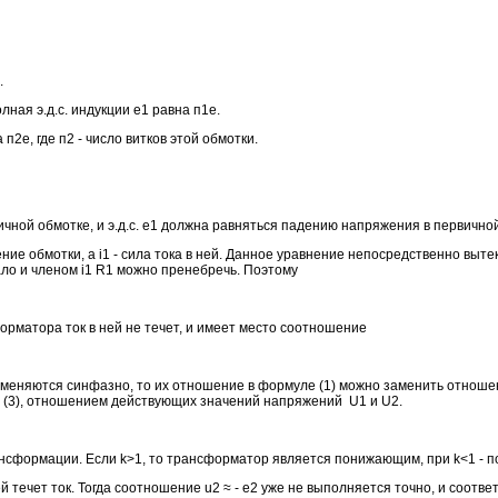
.
ная э.д.с. индукции e1 равна п1е.
п2е, где п2 - число витков этой обмотки.
чной обмотке, и э.д.с. e1 должна равняться падению напряжения в первично
ление обмотки, а i1 - сила тока в ней. Данное уравнение непосредственно выт
ло и членом i1 R1 можно пренебречь. Поэтому
рматора ток в ней не течет, и имеет место соотношение
2 изменяются синфазно, то их отношение в формуле (1) можно заменить отно
2) и (3), отношением действующих значений напряжений U1 и U2.
нсформации. Если k>1, то трансформатор является понижающим, при k<1 -
 течет ток. Тогда соотношение u2 ≈ - e2 уже не выполняется точно, и соотве