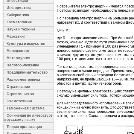
Инвестиции
Потребители электроэнергии имеются повсюд
Информатика
Поэтому возникает необходимость передачи 
Кибернетика
Но передача электроэнергии на большие рас
Косметология
нагревает их. В соответствии с законом Дж
Наука и техника
Q=I2Rt
Маркетинг
где R — сопротивление линии. При большой
можно, конечно, идти по пути уменьшения 
Культура и искусство
уменьшения R, к примеру, в 100 раз нужно у
дорогостоящего цветного металла, не говоря
Менеджмент
снижают другим путем: уменьшением тока в 
Металлургия
100 раз, т. е. достигается тот же эффект, чт
Налогообложение
Так как мощность тока пропорциональна пр
напряжение в линии передачи. Причем, чем 
Предпринимательство
высоковольтной линии передачи Волжская Г
напряжения, не превышающие 16—20 кв., та
Радиоэлектроника
обмоток и других частей генераторов.
Страхование
Поэтому на крупных электростанциях ставя
Строительство
сколько уменьшает силу тока. Потери мощно
Схемотехника
Для непосредственного использования элект
концах линии нужно понизить. Это достиг
Таможенная система
увеличение силы тока происходит в несколь
Сочинения по литературе
сетью, - все шире. Схема передачи и распр
и русскому языку
Теория организация