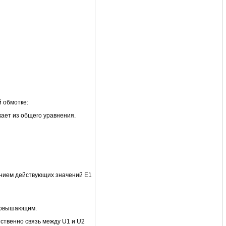
й обмотке:
екает из общего уравнения.
шением действующих значений E1
 повышающим.
тственно связь между U1 и U2