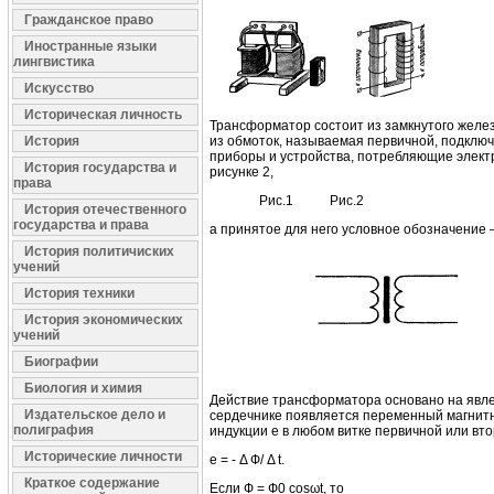
Гражданское право
Иностранные языки
лингвистика
Искусство
Историческая личность
Трансформатор состоит из замкнутого железн
История
из обмоток, называемая первичной, подключа
приборы и устройства, потребляющие элект
История государства и
рисунке 2,
права
Рис.1 Рис.2
История отечественного
государства и права
а принятое для него условное обозначение —
История политичиских
учений
История техники
История экономических
учений
Биографии
Биология и химия
Действие трансформатора основано на явле
Издательское дело и
сердечнике появляется переменный магнитный
полиграфия
индукции е в любом витке первичной или в
Исторические личности
е = - Δ Ф/ Δ t.
Краткое содержание
Если Ф = Ф0 соsωt, то