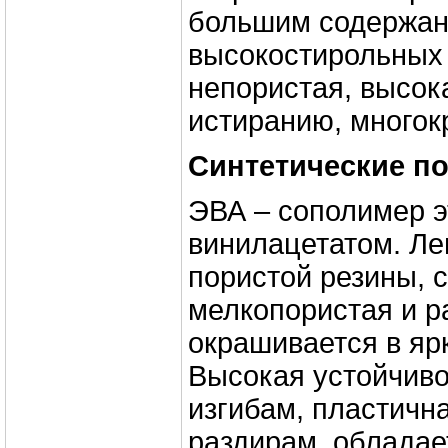
большим содержа
высокостирольных 
непористая, высок
истиранию, многок
Синтетические п
ЭВА – сополимер э
винилацетатом. Ле
пористой резины, 
мелкопористая и р
окрашивается в ярк
Высокая устойчиво
изгибам, пластична
раздирам, облада