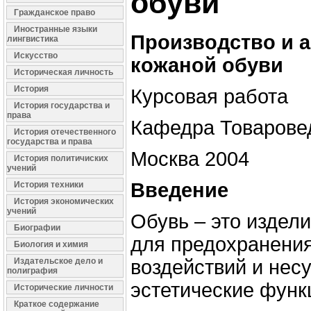
обуви
Гражданское право
Иностранные языки
Производство и 
лингвистика
Искусство
кожаной обуви
Историческая личность
История
Курсовая работа
История государства и
права
Кафедра Товаровед
История отечественного
государства и права
Москва 2004
История политичиских
учений
Введение
История техники
История экономических
учений
Обувь – это издел
Биографии
для предохранения
Биология и химия
Издательское дело и
воздействий и нес
полиграфия
эстетические функ
Исторические личности
Краткое содержание