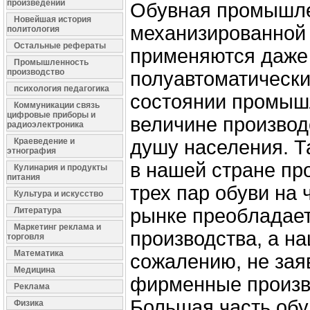
произведений
Обувная промышле
Новейшая история
механизированной 
политология
Остальные рефераты
применяются даже
Промышленность
производство
полуавтоматическ
психология педагогика
состоянии промыш
Коммуникации связь
цифровые приборы и
величине производ
радиоэлектроника
Краеведение и
душу населения. Так
этнография
в нашей стране пр
Кулинария и продукты
питания
трех пар обуви на 
Культура и искусство
рынке преобладает
Литература
Маркетинг реклама и
производства, а на
торговля
Математика
сожалению, не зая
Медицина
фирменные произв
Реклама
Большая часть обув
Физика