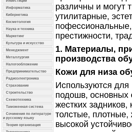
Инвестиции
различны и могут т
Информатика
утилитарные, эсте
Кибернетика
Косметология
пофессиональные,
Наука и техника
престижности, тра
Маркетинг
Культура и искусство
1. Материалы, п
Менеджмент
производства об
Металлургия
Налогообложение
Кожи для низа об
Предпринимательство
Радиоэлектроника
Используются для 
Страхование
подошв, основных с
Строительство
Схемотехника
жестких задников, 
Таможенная система
толстые, плотные,
Сочинения по литературе
и русскому языку
высокой устойчиво
Теория организация