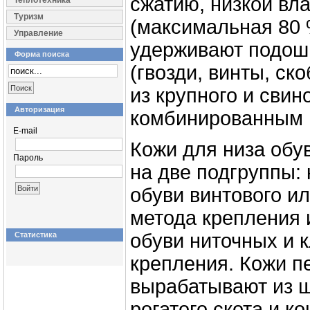
сжатию, низкой вл
Теплотехника
Туризм
(максимальная 80 
Управление
удерживают подош
Форма поиска
(гвозди, винты, ск
из крупного и свин
Авторизация
комбинированным 
E-mail
Кожи для низа обу
Пароль
на две подгруппы: 
обуви винтового ил
метода крепления 
обуви ниточных и 
Статистика
крепления. Кожи п
вырабатывают из ш
рогатого скота и ко