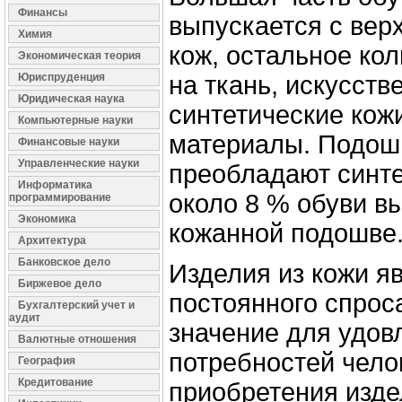
Финансы
выпускается с вер
Химия
кож, остальное ко
Экономическая теория
Юриспруденция
на ткань, искусств
Юридическая наука
синтетические кож
Компьютерные науки
материалы. Подош
Финансовые науки
Управленческие науки
преобладают синте
Информатика
около 8 % обуви в
программирование
Экономика
кожанной подошве
Архитектура
Банковское дело
Изделия из кожи я
Биржевое дело
постоянного спрос
Бухгалтерский учет и
аудит
значение для удов
Валютные отношения
потребностей чело
География
Кредитование
приобретения изде