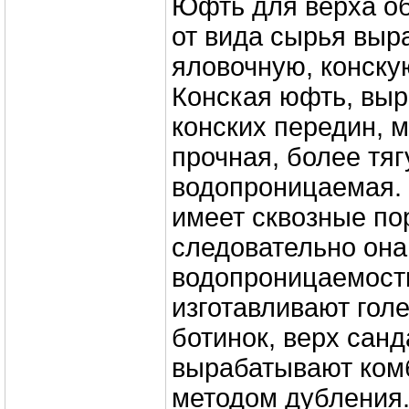
Юфть для верха об
от вида сырья выр
яловочную, конску
Конская юфть, вы
конских передин, 
прочная, более тяг
водопроницаемая.
имеет сквозные по
следовательно она
водопроницаемость
изготавливают гол
ботинок, верх сан
вырабатывают ко
методом дубления