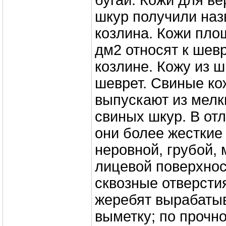
бугай. Кожи для ве
шкур получили наз
козлина. Кожи пло
дм2 относят к шевр
козлине. Кожу из 
шеврет. Свиные ко
выпускают из мелк
свиных шкур. В отл
они более жесткие 
неровной, грубой,
лицевой поверхно
сквозные отверсти
жеребят вырабаты
выметку; по прочно