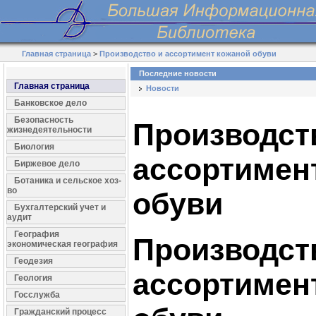
Главная страница
>
Производство и ассортимент кожаной обуви
Последние новости
Главная страница
Новости
Банковское дело
Безопасность
Производст
жизнедеятельности
Биология
ассортимен
Биржевое дело
Ботаника и сельское хоз-
во
обуви
Бухгалтерский учет и
аудит
География
Производст
экономическая география
Геодезия
ассортимен
Геология
Госслужба
Гражданский процесс