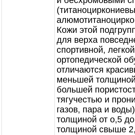
и бесхромовыми с
(титаноциркониевы
алюмотитаноциркон
Кожи этой подгруп
для верха повседн
спортивной, легко
ортопедической об
отличаются краси
меньшей толщиной
большей пористост
тягучестью и прон
газов, пара и воды
толщиной от о,5 до
толщиной свыше 2