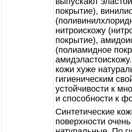
выпускают эластои
покрытие), винили
(поливинилхлоридн
нитроискожу (нит
покрытие), амидои
(полиамидное покр
амидэластоискожу.
кожи хуже натурал
гигиеническим сво
устойчивости к мн
и способности к ф
Синтетические кож
поверхности очень
натуральные, По г