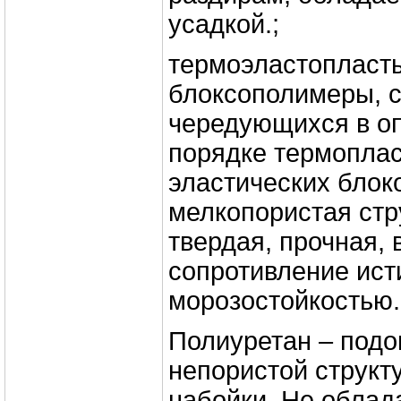
усадкой.;
термоэластопласт
блоксополимеры, 
чередующихся в о
порядке термоплас
эластических блок
мелкопористая стр
твердая, прочная,
сопротивление ист
морозостойкостью.
Полиуретан – подо
непористой структу
набойки. Не облад