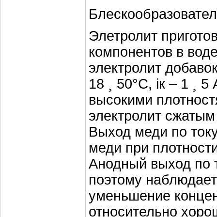
Блескообразователи
Элетролит пригото
компонентов в вод
электролит добавок
18 ¸ 50°С, iк – 1 ¸ 
высокими плотност
электролит сжатым
Выход меди по ток
меди при плотности
Анодный выход по т
поэтому наблюдает
уменьшение концен
относительно хоро