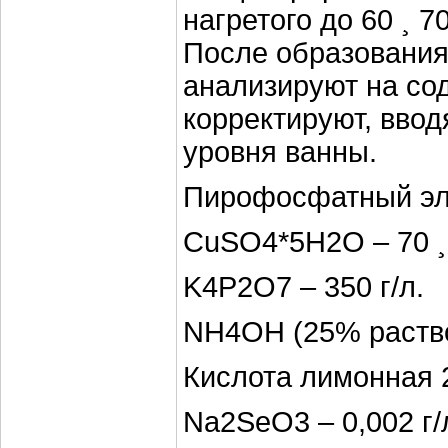
нагретого до 60 ¸ 
После образования
анализируют на со
корректируют, ввод
уровня ванны.
Пирофосфатный эл
CuSO4*5H2O – 70 ¸ 
K4P2O7 – 350 г/л.
NH4OH (25% раствор)
Кислота лимонная 2
Na2SeO3 – 0,002 г/