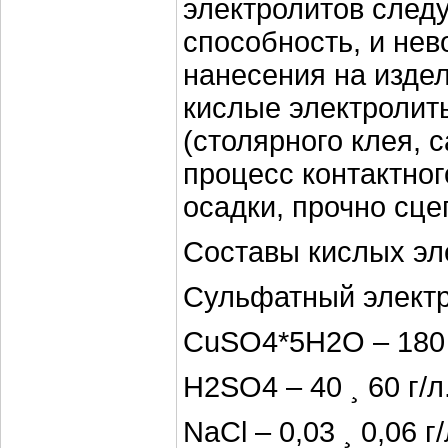
электролитов след
способность, и не
нанесения на издел
кислые электролит
(столярного клея, 
процесс контактно
осадки, прочно сце
Составы кислых эл
Сульфатный электр
CuSO4*5H2O – 180 ¸
Н2SO4 – 40 ¸ 60 г/л
NaCl – 0,03 ¸ 0,06 г/