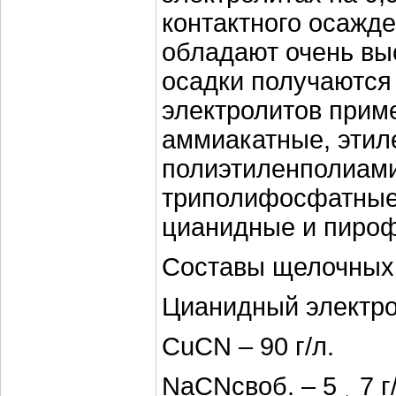
контактного осажд
обладают очень вы
осадки получаются
электролитов прим
аммиакатные, эти
полиэтиленполиам
триполифосфатные 
цианидные и пиро
Составы щелочных 
Цианидный электро
CuCN – 90 г/л.
NaCNсвоб. – 5 ¸ 7 г