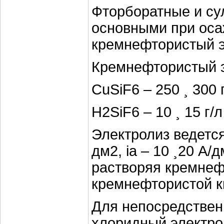
Фторборатные и су
основными при оса
кремнефтористый э
Кремнефтористый э
CuSiF6 – 250 ¸ 300 
H2SiF6 – 10 ¸ 15 г/л
Электролиз ведется 
дм2, iа – 10 ¸20 А/
растворяя кремне
кремнефтористой к
Для непосредствен
хлоридный электро