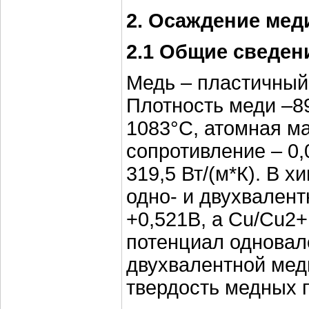
2. Осаждение мед
2.1 Общие сведен
Медь – пластичный
Плотность меди –89
1083°С, атомная ма
сопротивление – 0,
319,5 Вт/(м*К). В 
одно- и двухвален
+0,521В, а Cu/Cu2+
потенциал одновале
двухвалентной меди
твердость медных п