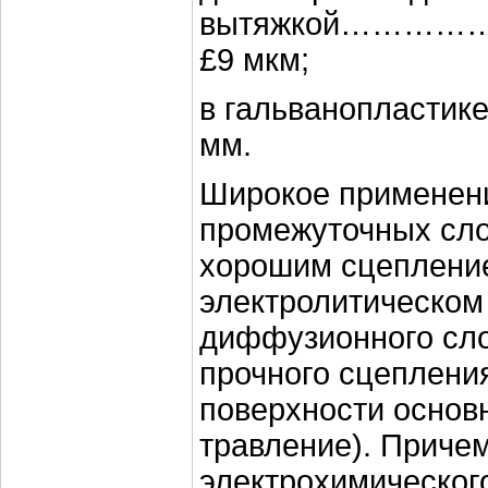
вытяжкой……
£9 мкм;
в гальванопл
мм.
Широкое применени
промежуточных сло
хорошим сцепление
электролитическом
диффузионного сл
прочного сцепления
поверхности основ
травление). Приче
электрохимическог