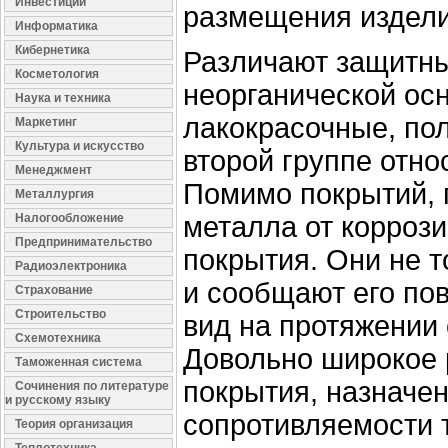
Инвестиции
размещения издели
Информатика
Кибернетика
Различают защитны
Косметология
неорганической осн
Наука и техника
лакокрасочные, по
Маркетинг
Культура и искусство
второй группе отно
Менеджмент
Помимо покрытий, 
Металлургия
Налогообложение
металла от корроз
Предпринимательство
покрытия. Они не т
Радиоэлектроника
и сообщают его по
Страхование
Строительство
вид на протяжении
Схемотехника
Довольно широкое 
Таможенная система
покрытия, назначе
Сочинения по литературе
и русскому языку
сопротивляемости 
Теория организация