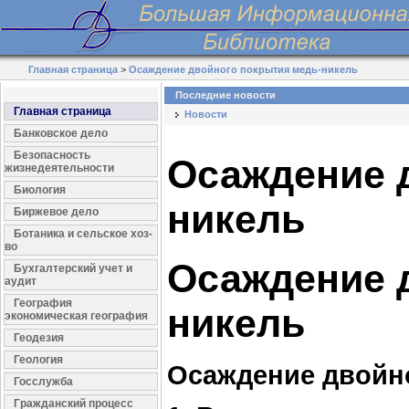
Главная страница
>
Осаждение двойного покрытия медь-никель
Последние новости
Главная страница
Новости
Банковское дело
Безопасность
Осаждение 
жизнедеятельности
Биология
никель
Биржевое дело
Ботаника и сельское хоз-
во
Осаждение 
Бухгалтерский учет и
аудит
География
никель
экономическая география
Геодезия
Геология
Осаждение двойн
Госслужба
Гражданский процесс