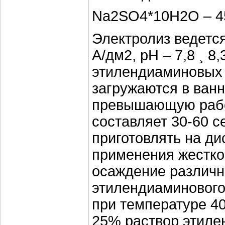
Na2SO4*10H2O – 45 
Электролиз ведется 
А/дм2, рН – 7,8 ¸ 8
этилендиаминовых э
загружаются в ванн
превышающую рабоч
составляет 30-60 с
приготовлять на ди
применения жестко
осаждение различн
этилендиаминового
при температуре 4
25% раствор этиле