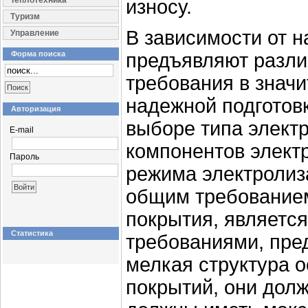
Теплотехника
износу.
Туризм
В зависимости от н
Управление
Форма поиска
предъявляют разл
требования в знач
надежной подготов
Авторизация
выборе типа элект
E-mail
компонентов элект
Пароль
режима электролиза
общим требованием
покрытия, является
Статистика
требованиями, пре
мелкая структура о
покрытий, они дол