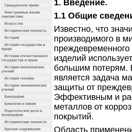
1. Введение.
Гражданское право
Иностранные языки
1.1 Общие сведен
лингвистика
Искусство
Известно, что знач
Историческая личность
производимого в ми
История
История государства и
преждевременного 
права
изделий используе
История отечественного
государства и права
большим потерям. 
История политичиских
учений
является задача м
История техники
защиты от преждев
История экономических
учений
Эффективным и ра
Биографии
Биология и химия
металлов от корроз
Издательское дело и
покрытий.
полиграфия
Исторические личности
Область применени
Краткое содержание