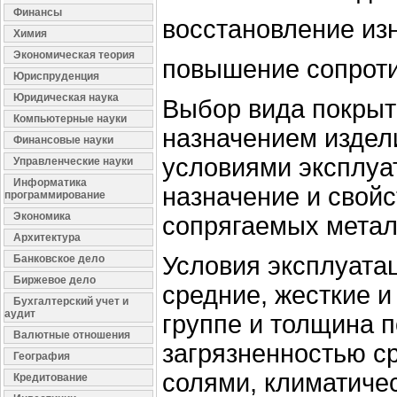
Финансы
восстановление из
Химия
Экономическая теория
повышение сопроти
Юриспруденция
Юридическая наука
Выбор вида покрыт
Компьютерные науки
назначением издели
Финансовые науки
условиями эксплуа
Управленческие науки
Информатика
назначение и свойс
программирование
Экономика
сопрягаемых метал
Архитектура
Условия эксплуатац
Банковское дело
Биржевое дело
средние, жесткие и
Бухгалтерский учет и
аудит
группе и толщина 
Валютные отношения
загрязненностью с
География
солями, климатиче
Кредитование