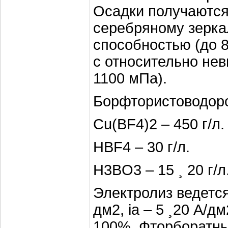
Осадки получаются
серебряному зерка
способностью (до 8
с относительно не
1100 мПа).
Борфтористоводоро
Cu(BF4)2 – 450 г/л.
НBF4 – 30 г/л.
Н3BO3 – 15 ¸ 20 г/л
Электролиз ведется 
дм2, iа – 5 ¸20 А/д
100%. Фторборатны