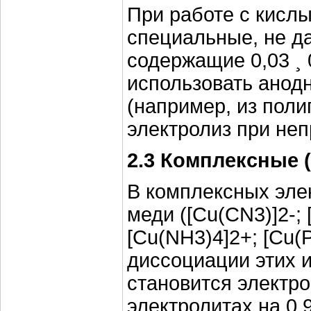
При работе с кисл
специальные, не 
содержащие 0,03 ¸
использовать анод
(например, из поли
электролиз при не
2.3 Комплексные 
В комплексных эле
меди ([Cu(CN3)]2-
[Cu(NH3)4]2+; [Cu(P
диссоциации этих 
становится электр
электролитах на 0,9