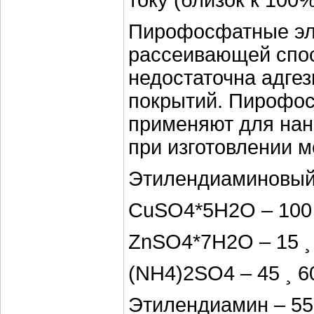
току (близок к 100%
Пирофосфатные эл
рассеивающей спос
недостаточна адгез
покрытий. Пирофос
применяют для нан
при изготовлении 
Этилендиаминовый 
CuSO4*5H2O – 100 ¸
ZnSO4*7H2O – 15 ¸ 
(NH4)2SO4 – 45 ¸ 60
Этилендиамин – 55 ¸