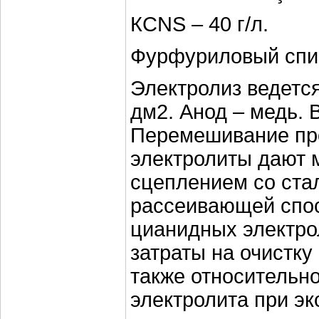
КCNS – 40 г/л.
Фурфуриловый спирт 
Электролиз ведется 
дм2. Анод – медь. 
Перемешивание про
электролиты дают 
сцеплением со ста
рассеивающей спос
цианидных электрол
затраты на очистку 
также относительно
электролита при э