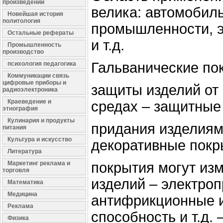
произведений
велика: автомобил
Новейшая история
политология
промышленности, 
Остальные рефераты
и т.д.
Промышленность
производство
Гальванические по
психология педагогика
Коммуникации связь
цифровые приборы и
защиты изделий от
радиоэлектроника
Краеведение и
средах – защитные
этнография
Кулинария и продукты
придания изделиям
питания
Культура и искусство
декоративные покр
Литература
Маркетинг реклама и
покрытия могут из
торговля
изделий – электроп
Математика
Медицина
антифрикционные и
Реклама
способность и т.д.
Физика