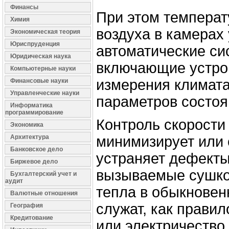
Финансы
При этом температ
Химия
воздуха в камерах
Экономическая теория
Юриспруденция
автоматические си
Юридическая наука
включающие устро
Компьютерные науки
измерения климата
Финансовые науки
Управленческие науки
параметров состоя
Информатика
программирование
Контроль скорости
Экономика
Архитектура
минимизирует или
Банковское дело
устраняет дефекты
Биржевое дело
вызываемые сушко
Бухгалтерский учет и
аудит
тепла в обыкновен
Валютные отношения
служат, как правил
География
Кредитование
или электричество