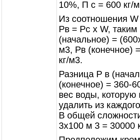
10%, П с = 600 кг/м
Из соотношения W 
Pв = Pc х W, таким
(начальное) = (600х
м3, Рв (конечное) =
кг/м3.
Разница Р в (нача
(конечное) = 360-60
вес воды, которую
удалить из каждого
В общей сложности
3х100 м 3 = 30000 к
Предположим кроме