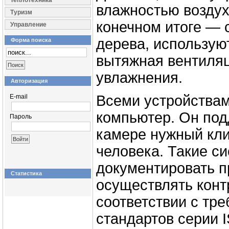
Теплотехника
влажностью воздуха
Туризм
конечном итоге — 
Управление
дерева, использую
Форма поиска
вытяжная вентиляц
увлажнения.
Авторизация
Всеми устройствам
E-mail
компьютер. Он под
Пароль
камере нужный кли
человека. Такие с
документировать п
Статистика
осуществлять конт
соответствии с тр
стандартов серии 