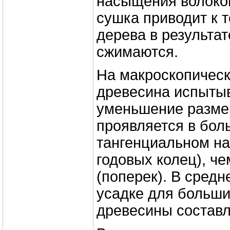
насыщения волоко
сушка приводит к т
дерева в результа
сжимаются.
На макроскопичес
древесина испытыв
уменьшение размер
проявляется в бол
тангенциальном на
годовых колец), ч
(поперек). В средн
усадке для больши
древесины составля