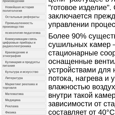
произведений
"готовое изделие".
Новейшая история
политология
заключается прежд
Остальные рефераты
управлении проце
Промышленность
производство
психология педагогика
Более 90% сущест
Коммуникации связь
сушильных камер 
цифровые приборы и
радиоэлектроника
стационарные соо
Краеведение и
этнография
оснащенные венти
Кулинария и продукты
питания
устройствами для 
Культура и искусство
потока, нагрева и 
Литература
Маркетинг реклама и
влажностью воздух
торговля
внутри такой каме
Математика
Медицина
зависимости от ст
Реклама
составляет от 40°С
Физика