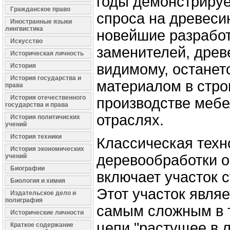
годы демонстрируе
Гражданское право
спроса на древеси
Иностранные языки
лингвистика
новейшие разработ
Искусство
заменителей, древ
Историческая личность
видимому, останет
История
История государства и
материалом в стро
права
История отечественного
производстве мебе
государства и права
отраслях.
История политичиских
учений
История техники
Классическая техн
История экономических
деревообработки о
учений
Биографии
включает участок 
Биология и химия
Этот участок являе
Издательское дело и
полиграфия
самым сложным в 
Исторические личности
цепи "растущее в 
Краткое содержание