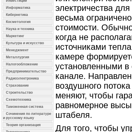
Инвестиции
электричества для
Информатика
Кибернетика
весьма ограничено 
Косметология
стоимости. Обычно
Наука и техника
когда не располаг
Маркетинг
Культура и искусство
источниками тепла.
Менеджмент
камере формирует
Металлургия
установленными в
Налогообложение
Предпринимательство
канале. Направле
Радиоэлектроника
воздушного потока
Страхование
Строительство
меняют, чтобы гар
Схемотехника
равномерное высы
Таможенная система
штабеля.
Сочинения по литературе
и русскому языку
Теория организация
Для того, чтобы уп