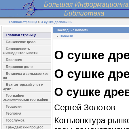
Главная страница
>
О сушке древесины
Последние новости
Главная страница
Новости
Банковское дело
Безопасность
О сушке др
жизнедеятельности
Биология
Биржевое дело
О сушке др
Ботаника и сельское хоз-
во
Бухгалтерский учет и
О сушке дре
аудит
География
экономическая география
Сергей Золотов
Геодезия
Геология
Конъюнктура рынко
Госслужба
Гражданский процесс