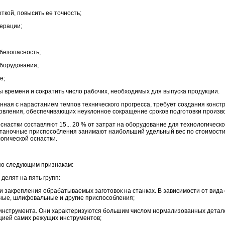
ткой, повысить ее точность;
перации;
 безопасность;
оборудования;
е;
 времени и сократить число рабочих, необходимых для выпуска продукции.
нная с нарастанием темпов технического прогресса, требует создания конст
товления, обеспечивающих неуклонное сокращение сроков подготовки произв
снастки составляют 15... 20 % от затрат на оборудование для технологическ
таночные приспособления занимают наибольший удельный вес по стоимости
огической оснастки.
по следующим признакам:
делят на пять групп:
и закрепления обрабатываемых заготовок на станках. В зависимости от вида
ные, шлифовальные и другие приспособления;
инструмента. Они характеризуются большим числом нормализованных деталей
цией самих режущих инструментов;