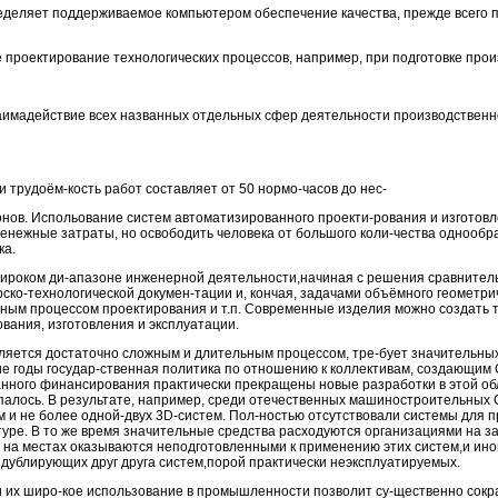
пределяет поддерживаемое компьютером обеспечение качества, прежде всего
е проектирование технологических процессов, например, при подготовке прои
 взаимадействие всех названных отдельных сфер деятельности производственн
трудоём-кость работ составляет от 50 нормо-часов до нес-
ионов. Испольование систем автоматизированного проекти-рования и изготовл
денежные затраты, но освободить человека от большого коли-чества однообр
ка.
роком ди-апазоне инженерной деятельности,начиная с решения сравнитель
рско-технологической докумен-тации и, кончая, задачами объёмного геометри
ным процессом проектирования и т.п. Современные изделия можно создать т
вания, изготовления и эксплуатации.
яется достаточно сложным и длительным процессом, тре-бует значительны
ние годы государ-ственная политика по отношению к коллективам, создающим
анного финансирования практически прекращены новые разработки в этой об
спалось. В результате, например, среди отечественных машиностроительны
м и не более одной-двух 3D-систем. Пол-ностью отсутствовали системы для 
туре. В то же время значительные средства расходуются организациями на з
а местах оказываются неподготовленными к применению этих систем,и иногд
 дублирующих друг друга систем,порой практически неэксплуатируемых.
их широ-кое использование в промышленности позволит су-щественно сократ