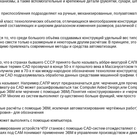
анизмы, а также вспомогательные и крепежные детали (рукоятки, сухари, шп
и приспособления подразделяют на ручные, механизированные, полуавтомати
 класс технологических объектов, отличающихся многообразием конструкци
рией составляющих и широким диапазоном изменения размеров, различной с
я то, что среди большого объёма создавамых конструкций удельный вес тип
о свести только к размерным и некоторым другим расчётам. В принципе, эт
одимо привлекать современные методы и средства автоматизации.
 что в странах бывшего СССР принято было называть аббре-виатурой САПР
ые термин СAD прозвучал в конце 50-х гг прошлого века в Массачусетском т
учила уже в 70-х гг как между-народное обозначение технологии конструктор
ом CAD подразумевалась обработка данных средствами машинной графики. 
гда называют. Например,САПР могут предназначаться для: черчения,для проче
ревиату-ра CAD может расшифровываться так: Computer Aided Design,или Compu
щью ЭВМ или черчение с помощью ЭВМ).Понятия «конструирование» и «черч
ПР. Многие из систем выполняют су-щественно больше функций, чем просто 
рные расчёты с помощью ЭВМ, исключая автоматизирование чертёжных работ)
уровня– для обозначения
 может выполнять с помощью компьютера.
раммирование устройств ЧПУ станков с помощью CAD-систем отождествляют с
аях под САМ понимают применение ЭВМ в управлении производством и дви