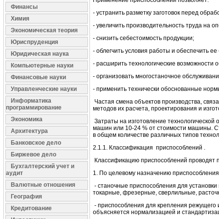
Применение приспособлений позволяет:
Финансы
- устранить разметку заготовок перед обрабо
Химия
- увеличить производительность труда на о
Экономическая теория
- снизить себестоимость продукции;
Юриспруденция
- облегчить условия работы и обеспечить ее
Юридическая наука
- расширить технологические возможности 
Компьютерные науки
- организовать многостаночное обслуживани
Финансовые науки
Управленческие науки
- применить технически обоснованные нормы
Информатика
Частая смена объектов производства, связа
программирование
методов их расчета, проектирования и изго
Экономика
Затраты на изготовление технологической о
машин или 10-24 % от стоимости машины. С
Архитектура
в общем количестве различных типов технол
Банковское дело
2.1.1. Классификация приспособлений .
Биржевое дело
Классификацию приспособлений проводят 
Бухгалтерский учет и
аудит
1. По целевому назначению приспособления 
Валютные отношения
- станочные приспособления для установки 
токарные, фрезерные, сверлильные, расточ
География
- приспособления для крепления режущего 
Кредитование
объясняется нормализацией и стандартиза