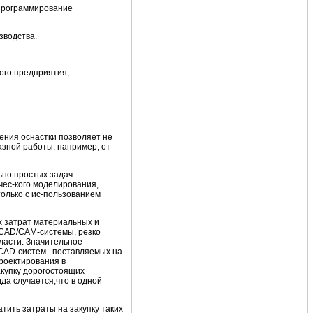
 программирование
зводства.
ого предприятия,
ения оснастки позволяет не
азной работы, например, от
но простых задач
чес-кого моделирования,
олько с ис-пользованием
х затрат материальных и
 CAD/CAM-системы, резко
ласти. Значительное
х CAD-систем поставляемых на
проектирования в
акупку дорогостоящих
а случается,что в одной
ить затраты на закупку таких