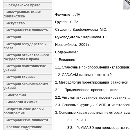
Гражданское право
Иностранные языки
Факультет : ЛА
лингвистика
Группа : С-72
Искусство
Студент : Варфоломеева М.О.
Историческая личность
История
Руководитель : Нарышева Г. Г.
История государства и
Новосибирск , 2001 г .
права
Содержание :
История отечественного
государства и права
1. Введение………………………………………
История политичиских
1.1. Станочные приспособления - классифи
учений
1.2. CAD/CAM системы – что это ?………
История техники
2. Методология проектирования станочной 
История экономических
учений
2.1. Традиционное проектирование
Биографии
2.2. Автоматизированное проектирова
Биология и химия
2.3. Основные функции САПР и изготов
Издательское дело и
3. Основные характеристики некото
полиграфия
Исторические личности
3.1. bCAD…………………………………
Краткое содержание
3.2. ГеММА 3D при производстве техн