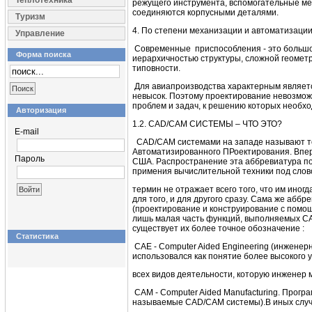
Теплотехника
режущего инструмента, вспомогательные мех
соединяются корпусными деталями.
Туризм
4. По степени механизации и автоматизаци
Управление
Современные приспособления - это большой
Форма поиска
иерархичностью структуры, сложной геомет
типовности.
Для авиапроизводства характерным являетс
невысок. Поэтому проектирование невозможн
проблем и задач, к решению которых необх
Авторизация
1.2. CAD/CAM СИСТЕМЫ – ЧТО ЭТО?
E-mail
CAD/CAM системами на западе называют то,
Автоматизированного ПРоектирования. Вперв
Пароль
США. Распространение эта аббревиатура пол
примения вычислительной техники под слов
термин не отражает всего того, что им ино
для того, и для другого сразу. Сама же абб
(проектирование и конструирование с помо
лишь малая часть функций, выполняемых СА
существует их более точное обозначение :
Статистика
САЕ - Computer Aided Engineering (инжене
использовался как понятие более высокого 
всех видов деятельности, которую инженер
CAM - Computer Aided Manufacturing. Прог
называемые CAD/CAM системы).В иных случ