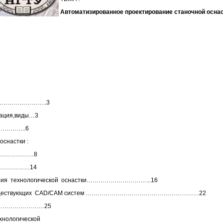
Автоматизированное проектирование
станочной
оснас
……………………..3
кация,виды…3
………………..6
оснастки :
………………………8
ние………………14
ления технологической оснастки…………………………...16
рых существующих CAD/CAM систем …………………………………………………22
…………………25
ологической