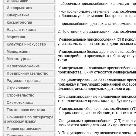
Инвестиции
- сборочные приспособления используют пр
Информатика
- контрольно-измерительные приспособления
Кибернетика
собранных узлов и машин. Контрольные при
Косметология
- приспособления для захвата, перемещения
Наука и техника
2. По степени специализации приспособлен
Маркетинг
Универсальные приспособления (УП) исполь
универсальные, поворотные, делительные 
Культура и искусство
Менеджмент
Универсальные безналадочные приспособлен
мелкосерийного производства. К этому тип
Металлургия
тиски.
Налогообложение
Универсально-наладочные приспособления (
производства. К ним относятся универсальн
Предпринимательство
Специализированные безналадочные приспос
Радиоэлектроника
признакам и требующих одинаковой обработк
Страхование
фланцев, дисков, корпусных деталей и др.
Строительство
Специализированные наладочные приспособл
технологическим признакам и требующих дл
Схемотехника
Универсально-сборные приспособления (УС
Таможенная система
специальное приспособление, которое зате
Сочинения по литературе
Специальные приспособления (СП) использу
и русскому языку
называются одноцелевыми. Их применяют в 
Теория организация
3. По функциональному назначению элемент