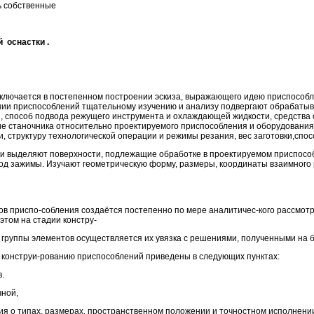
ь собственные
 оснастки .
ключается в постепенном построении эскиза, выражающего идею приспособле
ии приспособлений тщательному изучению и анализу подвергают обрабатыва
 способ подвода режущего инструмента и охлаждающей жидкости, средства 
ие станочника относительно проектируемого приспособления и оборудования
структуру технологической операции и режимы резания, вес заготовки,способ
и выделяют поверхности, подлежащие обработке в проектируемом приспособ
од зажимы. Изучают геометрическую форму, размеры, координаты взаимного
в приспо-собления создаётся постепенно по мере аналитичес-кого рассмо
том на стадии констру-
группы элементов осуществляется их увязка с решениями, полученными на б
конструи-рованию приспособлений приведены в следующих пунктах:
.
чной,
 о типах, размерах, пространственном положении и точностном исполнени