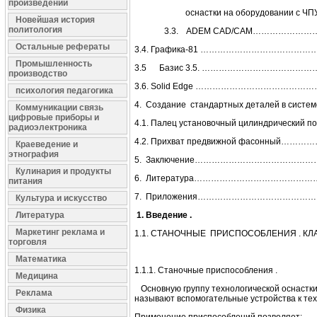
произведений
оснастки на оборудовании 
Новейшая история
политология
3.3. ADEM CAD/CAM……………………
Остальные рефераты
3.4. Графика-81 …………………………………
Промышленность
3.5 Базис 3.5. ………………………………
производство
3.6. Solid Edge ………………………………………
психология педагогика
4. Создание стандартных деталей в сис
Коммуникации связь
цифровые приборы и
4.1. Палец установочный цилиндрический по
радиоэлектроника
4.2. Прихват предвижной фасонный………
Краеведение и
этнография
5. Заключение…………………………………
Кулинария и продукты
6. Литература…………………………………
питания
7. Приложения……………………………………
Культура и искусство
Литература
1. Введение .
Маркетинг реклама и
1.1. СТАНОЧНЫЕ ПРИСПОСОБЛЕНИЯ . КЛ
торговля
Математика
1.1.1. Станочные приспособления .
Медицина
Основную группу технологической оснастк
Реклама
называют вспомогательные устройства к те
Физика