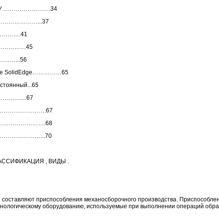
с ЧПУ…………………….34
………………...37
………….41
………………45
……...56
теме SolidEdge……………65
стоянный...65
……………...67
……………………….67
……………………….68
…………………...70
АССИФИКАЦИЯ , ВИДЫ .
и составляют приспособления механосборочного производства. Приспособл
хнологическому оборудованию, используемые при выполнении операций обраб