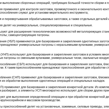
и выполнении сборочных операций, требующих большой точности сборки и 
 применяют для контроля заготовок, промежуточного и окончательного конт
способления служат для установки мерительного инструмента;
 и перевертывания обрабатываемых заготовок, а также отдельных деталей и
ия делят на универсальные, специализированные и специальные.
зуют для расширения технологических возможностей металлорежущих станко
столы; самоцентрирующие патроны.
ия (УБП) применяются для базирования и закрепления однотипных заготово
у принадлежат универсальные патроны с неразъемными кулачками, универс
УНП) используют для базирования и закрепления заготовок в условиях мно
ые патроны со сменными кулачками, универсальные тиски, скальчатые кондук
обления (СБП) используют для базирования и закрепления заготовок, близ
и. К таким приспособлениям принадлежат приспособления для обработки сту
ения (СНП) применяют для базирования и закрепления заготовок, близких 
я их обработки выполнения однотипных операций и специальных наладок.
П) применяют для базирования и закрепления конкретной детали. Из компл
м разбирают, а элементы УСП многократно используют для сборки других при
ют для выполнения определенной операции и при обработке конкретной де
крупносерийном и массовом производстве.
ы приспособлений делят на установочные, зажимные, силовые приводы, эл