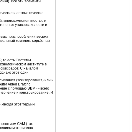
онки). Все эти элементы
ческие и автоматические.
й, многокомпонентностью и
тепенью универсальности и
овых приспособлений весьма
о цельный комплекс серьёзных
, то есть Системы
ехнологическом институте в
ских работ. С началом
Однако этот один
рчивания (эскизирования) или и
ter Aided Drafting
ение с помощью ЭВМ» - всего
черчение и конструирование. И
.Иногда этот термин
 понятием CAM (так
жением материалов.