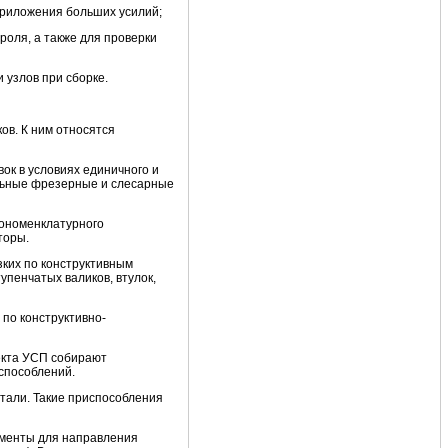
приложения больших усилий;
роля, а также для проверки
 узлов при сборке.
в. К ним относятся
к в условиях единичного и
альные фрезерные и слесарные
гономенклатурного
торы.
ких по конструктивным
пенчатых валиков, втулок,
по конструктивно-
екта УСП собирают
способлений.
тали. Такие приспособления
ементы для направления