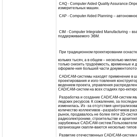
CAQ - Computer Aided Quality Assurance.О
измерительных машин.
САР - Computer Aided Planning – автономно
CIM - Computer Integrated Manufacturing –
поддерживаемого ЭВМ.
При традиционном проектировании оснастки 
кольких тысяч, а в общем – несколько милл
только снизить трудоёмкость, временные и 
оформле-ния большей части документопото
СAD/CAM-системы находят применение в ши
проектирования и изго-товления конструкто
ведением проекта, управления распределен
CAD/CAM-систем на всех стадиях про-ектиро
Разработка и создание CAD/CAM-систем явл
людских ресурсов. К сожалению, за послед
изменилась. Из -за отсутствия централизов
количество коллективов –разработчиков ра
рынок, продавалось не более пяти 2D-систе
радиоэлектронике, строительстве и архитек
зарубежных CAD/CAM-систем.Пользователи н
организации скапли-ваются несколько типов
Развитие отечественных CAD/CAM-систем и 