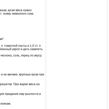
чным, куски мяса нужно
т. ложку лимонного сока.
ки".
 л. томатной пасты и 1,5 ст. л
бленный укроп и дать закипеть.
чеснока, соль, перец по вкусу.
 и не мелкие: крупные куски при
 решетки. При жарке мяса на
 для придания ему рыхлости и
олокнам.