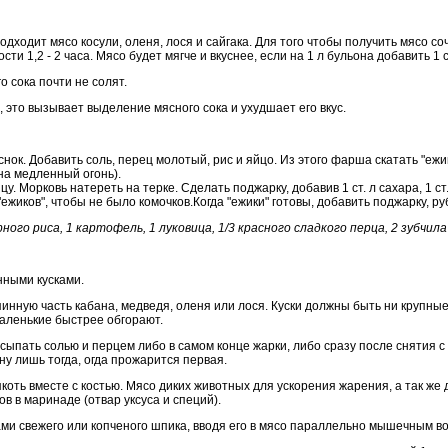
одходит мясо косули, оленя, лося и сайгака. Для того чтобы получить мясо со
ти 1,2 - 2 часа. Мясо будет мягче и вкуснее, если на 1 л бульона добавить 1 с
о сока почти не солят.
, это вызывает выделение мясного сока и ухудшает его вкус.
снок. Добавить соль, перец молотый, рис и яйцо. Из этого фарша скатать "ежи
на медленный огонь).
цу. Морковь натереть на терке. Сделать поджарку, добавив 1 ст. л сахара, 1 ст.
ежиков", чтобы не было комочков.Когда "ежики" готовы, добавить поджарку, ру
рного риса, 1 картофель, 1 луковица, 1/3 красного сладкого перца, 2 зубчила 
нными кусками.
пинную часть кабана, медведя, оленя или лося. Куски должны быть ни крупные
аленькие быстрее обгорают.
сыпать солью и перцем либо в самом конце жарки, либо сразу после снятия с
у лишь тогда, огда прожарится первая.
коть вместе с костью. Мясо диких животных для ускорения жарения, а так же
в в маринаде (отвар уксуса и специй).
ми свежего или копченого шпика, вводя его в мясо параллельно мышечным в