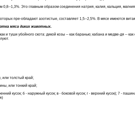
0,8--1,3%. Это главным образом соединения натрия, калия, кальция, магния
оторых пре-обладают азотистые, составляет 1,5--2,5%. В мясе имеются витам
ботка
мяса
диких животных
.
ак и туши убойного скота: дикой козы -- как баранью; кабана и медве-дя -- как 
луют.
 или толстый край;
ны, или тонкий край;
нний кусок; б - наружный кусок; в - боковой кусок; г - верхний кусок); 7 - пашина
я)