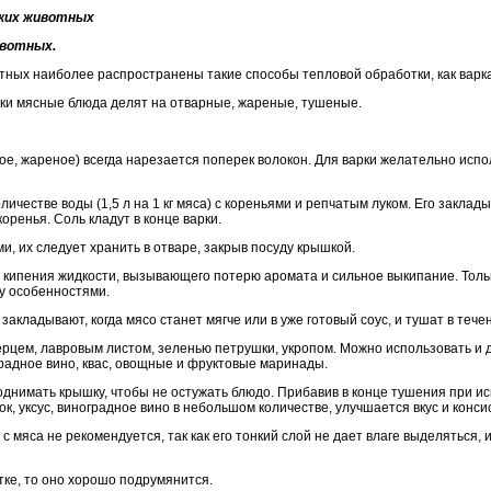
ких животных
ивотных.
тных наиболее распространены такие способы тепловой обработки, как варка
тки мясные блюда делят на отварные, жареные, тушеные.
ое, жареное) всегда нарезается поперек волокон. Для варки желательно исп
ичестве воды (1,5 л на 1 кг мяса) с кореньями и репчатым луком. Его заклады
оренья. Соль кладут в конце варки.
и, их следует хранить в отваре, закрыв посуду крышкой.
о кипения жидкости, вызывающего потерю аромата и сильное выкипание. Тол
у особенностями.
закладывают, когда мясо станет мягче или в уже готовый соус, и тушат в тече
рцем, лавровым листом, зеленью петрушки, укропом. Можно использовать и др
оградное вино, квас, овощные и фруктовые маринады.
днимать крышку, чтобы не остужать блюдо. Прибавив в конце тушения при ис
ок, уксус, виноградное вино в небольшом количестве, улучшается вкус и конс
с мяса не рекомендуется, так как его тонкий слой не дает влаге выделяться,
ке, то оно хорошо подрумянится.