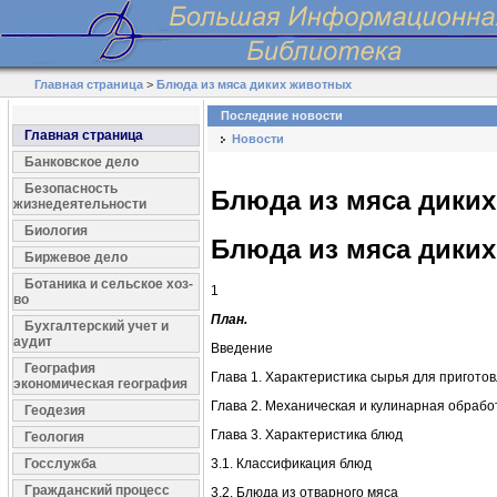
Главная страница
>
Блюда из мяса диких животных
Последние новости
Главная страница
Новости
Банковское дело
Безопасность
Блюда из мяса дики
жизнедеятельности
Биология
Блюда из мяса дики
Биржевое дело
Ботаника и сельское хоз-
1
во
План.
Бухгалтерский учет и
аудит
Введение
География
Глава 1. Характеристика сырья для пригото
экономическая география
Глава 2. Механическая и кулинарная обрабо
Геодезия
Глава 3. Характеристика блюд
Геология
Госслужба
3.1. Классификация блюд
Гражданский процесс
3.2. Блюда из отварного мяса