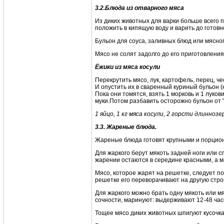
3.
2
.
Блюда из отварного мяса
Из диких животных для варки больше всего п
положить в кипящую воду и варить до готовнос
Бульон для соуса, заливных блюд или мясног
Мясо не солят задолго до его приготовления
Ёжики из мяса косули
Перекрутить мясо, лук, картофель, перец, че
И опустить их в сваренный куриный бульон (
Пока они томятся, взять 1 морковь и 1 лукови
муки.Потом разбавить осторожно бульон от "
1 яйцо, 1 кг мяса косули, 2 горсти длиннозе
3.
3
.
Жареные
блюда.
Жареные блюда готовят крупными и порцио
Для жаркого берут мякоть задней ноги или с
жарении остаются в середине красными, а м
Мясо, которое жарят на решетке, следует по
решетке его переворачивают на другую строн
Для жаркого можно брать одну мякоть или мя
сочности, маринуют: выдерживают 12-48 часо
Тощее мясо диких животных шпигуют кусочка