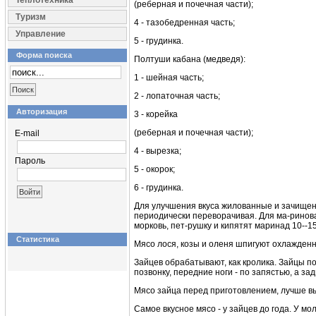
Теплотехника
(реберная и почечная части);
Туризм
4 - тазобедренная часть;
Управление
5 - грудинка.
Форма поиска
Полтуши кабана (медведя):
1 - шейная часть;
2 - лопаточная часть;
Авторизация
3 - корейка
(реберная и почечная части);
E-mail
4 - вырезка;
Пароль
5 - окорок;
6 - грудинка.
Для улучшения вкуса жилованные и зачищенны
периодически переворачивая. Для ма-ринован
морковь, пет-рушку и кипятят маринад 10--1
Статистика
Мясо лося, козы и оленя шпигуют охлажден
Зайцев обрабатывают, как кролика. Зайцы п
позвонку, передние ноги - по запястью, а зад
Мясо зайца перед приготовлением, лучше вы
Самое вкусное мясо - у зайцев до года. У м