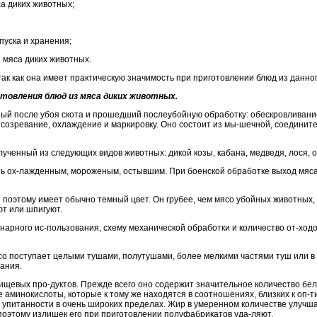
са диких животных;
пуска и хранения;
з мяса диких животных.
так как она имеет практическую значимость при приготовлении блюд из данног
отовления
блюд из мяса диких животных.
ый после убоя скота и прошедший послеубойную обработку: обескровливани
.), созревание, охлаждение и маркировку. Оно состоит из мы-шечной, соединит
ученный из следующих видов животных: дикой козы, кабана, медведя, лося, о
ь ох-лажденным, мороженым, остывшим. При боенской обработке выход мяса
 поэтому имеет обычно темный цвет. Он грубее, чем мясо убойных животных
ют или шпигуют.
нарного ис-пользования, схему механической обработки и количество от-ходо
о поступает целыми тушами, полутушами, более мелкими частями туш или в
ания.
щевых про-дуктов. Прежде всего оно содержит значительное количество белк
аминокислоты, которые к тому же находятся в соотношениях, близких к оп-
о упитанности в очень широких пределах. Жир в умеренном количестве улучшае
поэтому излишек его при приготовлении полуфабрикатов уда-ляют.