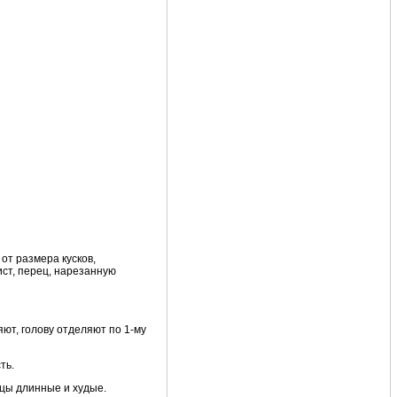
от размера кусков,
ист, перец, нарезанную
ют, голову отделяют по 1-му
ть.
йцы длинные и худые.