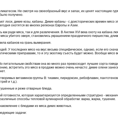
ликатесом. Не смотря на своеобразный вкус и запах, их ценят настоящие г
 было получено.
т лоси, дикие козы, кабаны. Дикие кабаны
-
с доисторических времен мясо э
егодня охотятся во многих регионах Европы и Азии.
 как ради мяса, так и для развлечения. В Англии XVI века охоту на кабана люб
з мяса убитого зверя, становились украшением праздничного пиршества, длив
авила кабанов на грань вымирания.
дей. У последних мясо на вкус весьма специфическое, однако, если его снач
атическими приправами, то и эту экзотику съесть будет можно. Вообще мясо 
По питательным свойствам она во много раз превосходит лучшие сорта говяди
нию, встретить это мясо в продаже можно очень нечасто: дикие олени занесе
нет.
воримых витаминов группы В: тиамин, пиридоксин, рибофлавин, пантотеновая
ий и т.д.).
 тушенные и реже отварные блюда.
й готовности, которая характеризуется определенными структурно - механи
азличные способы тепловой кулинарной обработки: варка, жарка, тушение.
накомление с блюдами из мяса диких животных.
ледующие задачи: