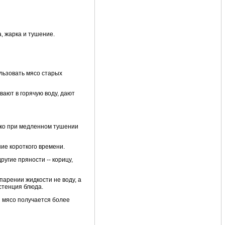
, жарка и тушение.
ользовать мясо старых
вают в горячую воду, дают
ько при медленном тушении
ние короткого времени.
угие пряности -- корицу,
парении жидкости не воду, а
истенция блюда.
 и мясо получается более