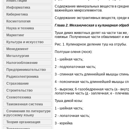
Инвестиции
Содержание минеральных веществ в среднем 
Информатика
важнейших микроэлементов.
Кибернетика
Содержание экстрактивных веществ, среди к
Косметология
Глава 2
.
Механическая и кулинарная о
бра
Наука и техника
Туши диких животных делят на части так же, к
Маркетинг
говяжьи. Полученные части обваливают и жи
Культура и искусство
Рис. 1. Кулинарное деление туш на отрубы.
Менеджмент
Полтуши оленя (лося):
Металлургия
1 - шейная часть;
Налогообложение
2 - подлопаточная часть;
Предпринимательство
3 - спинная часть длиннейшей мышцы спины,
Радиоэлектроника
4 - поясничная часть длиннейшей мышцы спи
Страхование
5 - вырезка; 6-тазобедренная часть (а - внутре
Строительство
лопаточная часть (д - заплечная; е - плечева
Схемотехника
Туша дикой козы:
Таможенная система
1 - шейная часть;
Сочинения по литературе
и русскому языку
2 - лопаточная часть;
Теория организация
3 - корейка