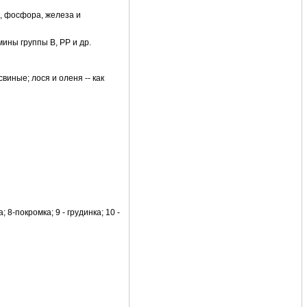
, фосфора, железа и
ины группы В, PP и др.
свиные; лося и оленя -- как
; 8-покромка; 9 - грудинка; 10 -