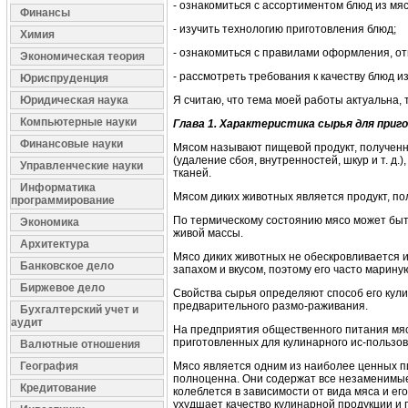
- ознакомиться с ассортиментом блюд из мя
Финансы
- изучить технологию приготовления блюд;
Химия
- ознакомиться с правилами оформления, от
Экономическая теория
- рассмотреть требования к качеству блюд и
Юриспруденция
Юридическая наука
Я считаю, что тема моей работы актуальна, 
Компьютерные науки
Глава 1. Характеристика
сырья для приг
Финансовые науки
Мясом называют пищевой продукт, полученн
(удаление сбоя, внутренностей, шкур и т. д
Управленческие науки
тканей.
Информатика
Мясом диких животных является продукт, пол
программирование
По термическому состоянию мясо может быт
Экономика
живой массы.
Архитектура
Мясо диких животных не обескровливается и
Банковское дело
запахом и вкусом, поэтому его часто марину
Биржевое дело
Свойства сырья определяют способ его кули
предварительного размо-раживания.
Бухгалтерский учет и
аудит
На предприятия общественного питания мяс
приготовленных для кулинарного ис-пользов
Валютные отношения
География
Мясо является одним из наиболее ценных пи
полноценна. Они содержат все незаменимые 
Кредитование
колеблется в зависимости от вида мяса и ег
ухудшает качество кулинарной продукции и 