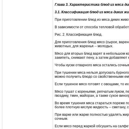
Глава
3.
Характеристика б
лю
д
из мяса
д
и
3.1. Классификация блюд из мяса диких ж
При приготовлении блюд из мяса диких живо
В зависимости от способа тепловой обрабо
Рис. 2. Классификация блюд.
Для приготовления блюд мясо (сырое, варен
животных, для жаренья -- молодых.
Мясо для вторых блюд варят в небольшом кол
закипеть, снимают пену, а затем добавляют к
Чтобы куски отварного мяса остались сочным
При тушении мяса нельзя допускать бурног
можно получить блюдо со свойственными ем
Если тушеное мясо готовят с овощами, то их 
Мясо тушат с кореньями, репчатым луком, пе
гвоздику, тмин, майоран, а также сухое вин
Во время тушения мяса стараться пореже по
более плотную кислую жидкость -- сметану, с
При варке или жарке полностью удалять жир 
сочным.
Если мясо перед жаркой обсушить на салфет