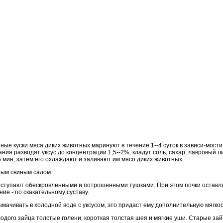
е куски мяса диких животных маринуют в течение 1--4 суток в зависи-мости 
ия разводят уксус до концентрации 1,5--2%, кладут соль, сахар, лавровый л
5 мин, затем его охлаждают и заливают им мясо диких животных.
ным свиным салом.
оступают обескровленными и потрошенными тушками. При этом почки оставля
ние - по скакательному суставу.
мачивать в холодной воде с уксусом, это придаст ему дополнительную мягкос
олодого зайца толстые голени, короткая толстая шея и мягкие уши. Старые за