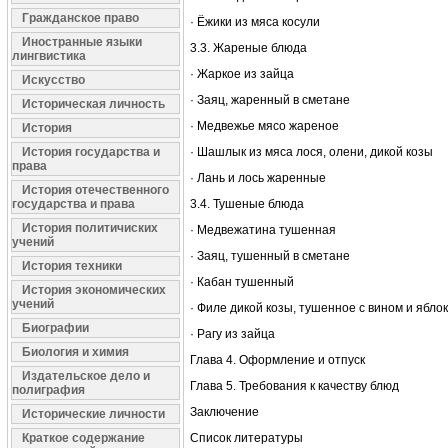
Гражданское право
· Ёжики из мяса косули
Иностранные языки
3.3. Жареные блюда
лингвистика
· Жаркое из зайца
Искусство
· Заяц, жаренный в сметане
Историческая личность
· Медвежье мясо жареное
История
История государства и
· Шашлык из мяса лося, олени, дикой козы
права
· Лань и лось жаренные
История отечественного
государства и права
3.4. Тушеные блюда
История политичиских
· Медвежатина тушенная
учений
· Заяц, тушенный в сметане
История техники
· Кабан тушенный
История экономических
учений
· Филе дикой козы, тушенное с вином и ябло
Биографии
· Рагу из зайца
Биология и химия
Глава 4. Оформление и отпуск
Издательское дело и
Глава 5. Требования к качеству блюд
полиграфия
Заключение
Исторические личности
Краткое содержание
Список литературы