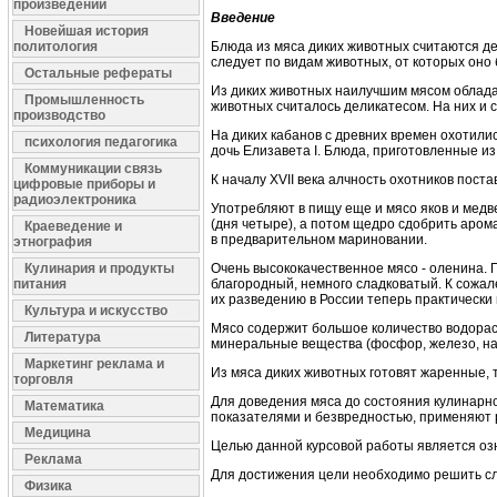
произведений
Введение
Новейшая история
политология
Блюда из мяса диких животных считаются де
следует по видам животных, от которых оно
Остальные рефераты
Из диких животных наилучшим мясом обладаю
Промышленность
животных считалось деликатесом. На них и с
производство
На диких кабанов с древних времен охотились
психология педагогика
дочь Елизавета I. Блюда, приготовленные и
Коммуникации связь
К началу XVII века алчность охотников пост
цифровые приборы и
радиоэлектроника
Употребляют в пищу еще и мясо яков и медве
(дня четыре), а потом щедро сдобрить аром
Краеведение и
в предварительном мариновании.
этнография
Кулинария и продукты
Очень высококачественное мясо - оленина. 
питания
благородный, немного сладковатый. К сожале
их разведению в России теперь практически 
Культура и искусство
Мясо содержит большое количество водораст
Литература
минеральные вещества (фосфор, железо, натр
Маркетинг реклама и
Из мяса диких животных готовят жаренные,
торговля
Для доведения мяса до состояния кулинарно
Математика
показателями и безвредностью, применяют р
Медицина
Целью данной курсовой работы является оз
Реклама
Для достижения цели необходимо решить с
Физика