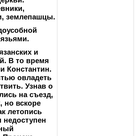
евники,
и, землепашцы.
ждоусобной
язьями.
язанских и
й. В то время
 и Константин.
стью овладеть
твить. Узнав о
лись на съезд,
, но вскоре
к летопись
и недоступен
нный