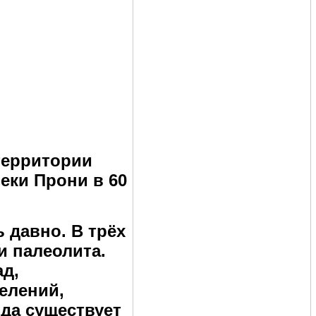
территории
еки Прони в 60
 давно. В трёх
и палеолита.
ад,
селений,
ода существует