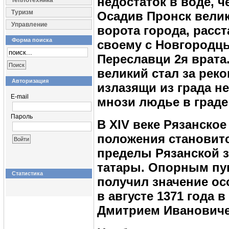
недостаток в воде, 
Теплотехника
Туризм
Осадив Пронск велик
Управление
ворота города, расс
Форма поиска
своему с Новгородцы
Переславци 2я врата
великий стал за рек
Авторизация
излазящи из града н
E-mail
мнози людье в град
Пароль
В XIV веке Рязанское
положения станови
пределы Рязанской з
татары. Опорным пу
Статистика
получил значение ос
в августе 1371 года
Дмитрием Ивановиче