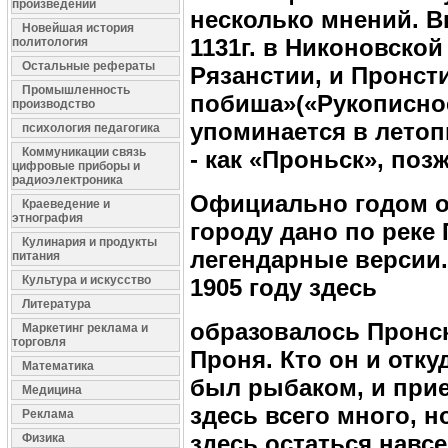
произведений
несколько мнений. 
Новейшая история
1131г. в Никоновской
политология
Остальные рефераты
Рязанстии, и Пронст
Промышленность
побиша»(«Рукописное
производство
упоминается в летоп
психология педагогика
Коммуникации связь
- как «Проньск», поз
цифровые приборы и
радиоэлектроника
Официально годом ос
Краеведение и
этнография
городу дано по реке
Кулинария и продукты
легендарные версии. 
питания
Культура и искусство
1905 году здесь
Литература
образовалось Пронск
Маркетинг реклама и
торговля
Проня. Кто он и отку
Математика
был рыбаком, и прие
Медицина
здесь всего много, н
Реклама
здесь остаться навс
Физика