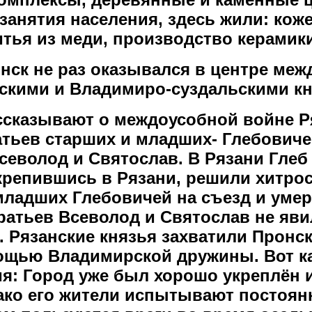
анятия населения, здесь жили: кож
тья из меди, производство керамик
нск не раз оказывался в центре ме
скими и Владимиро-суздальскими кн
ссказывают о междоусобной войне Р
атьев старших и младших- Глебовиче
севолод и Святослав. В Рязани Глеб
крепившись в Рязани, решили хитро
младших Глебовичей на съезд и умер
атьев Всеволод и Святослав не яви
. Рязанские князья захватили Пронск
ощью Владимирской дружины. Вот ка
я: Город уже был хорошо укреплён 
нако его жители испытывают постоя