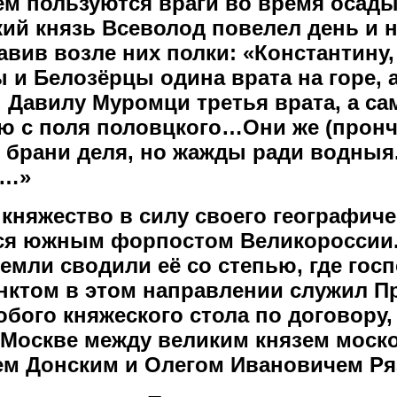
чем пользуются враги во время осады
ий князь Всеволод повелел день и 
тавив возле них полки: «Константину
 и Белозёрцы одина врата на горе, 
. Давилу Муромци третья врата, а са
ою с поля половцкого…Они же (пронч
е брани деля, но жажды ради водныя
е…»
 княжество в силу своего географиче
тся южным форпостом Великоросси
емли сводили её со степью, где гос
нктом в этом направлении служил П
обого княжеского стола по договору
 в Москве между великим князем моск
м Донским и Олегом Ивановичем Ря