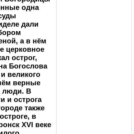
янные одна
осуды
иделе дали
обором
еной, а в нём
се церковное
ал острог,
на Богослова
 и великого
 нём верные
 люди. В
и и острога
городе также
остроге, в
ронск XVI веке
илого