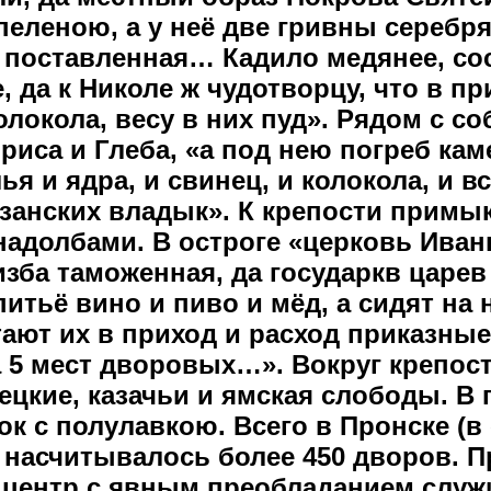
 пеленою, а у неё две гривны серебр
а поставленная… Кадило медянее, с
 да к Николе ж чудотворцу, что в пр
олокола, весу в них пуд». Рядом с с
иса и Глеба, «а под нею погреб кам
лья и ядра, и свинец, и колокола, и в
занских владык». К крепости примык
адолбами. В остроге «церковь Иван
изба таможенная, да государкв царев
 питьё вино и пиво и мёд, а сидят на
тают их в приход и расход приказные
а 5 мест дворовых…». Вокруг крепост
ецкие, казачьи и ямская слободы. В 
к с полулавкою. Всего в Пронске (в 
 насчитывалось более 450 дворов. П
 центр с явным преобладанием служ