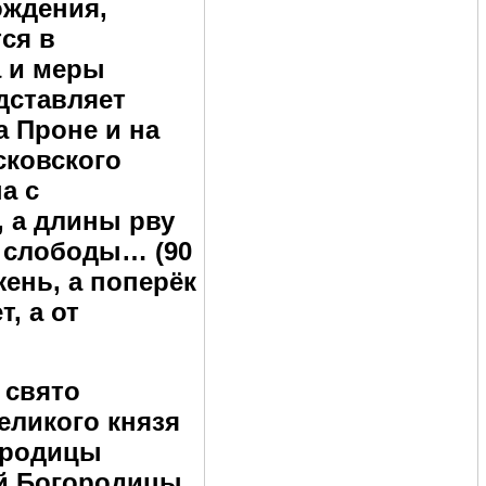
ождения,
тся в
а и меры
едставляет
а Проне и на
сковского
а с
, а длины рву
е слободы… (90
жень, а поперёк
, а от
 свято
еликого князя
ородицы
ей Богородицы