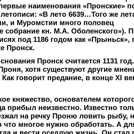
Впервые наименования «Пронские» п
 летописи: «В лето 6639…Того же лет
ии, и Муромстии много половец
 собрание кн. М.А. Оболенского»). 
исях под 1186 годом как «Прыньск», 
же Пронск.
нования Пронск считается 1131 год
 Проня, хотя существуют другие мнен
Как говорит предание, в конце XI ве
ое княжество, основателем которог
да прибыл неизвестно. Известно толь
зжал на речку Проню ловить рыбу, н
о что многое нужно обработать. А дл
егда и вести оседлую жизнь. Он стал