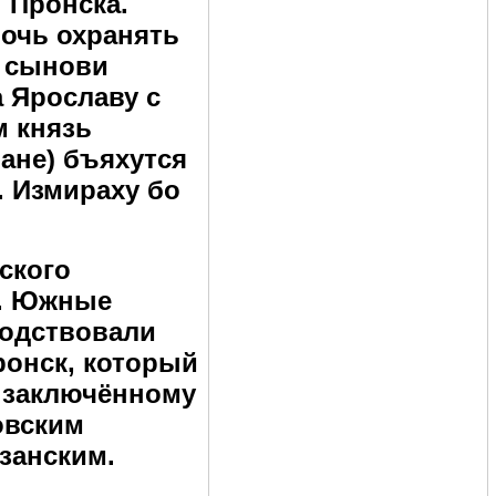
 Пронска.
ночь охранять
, сынови
а Ярославу с
м князь
ане) бъяхутся
. Измираху бо
ского
и. Южные
подствовали
ронск, который
, заключённому
овским
занским.