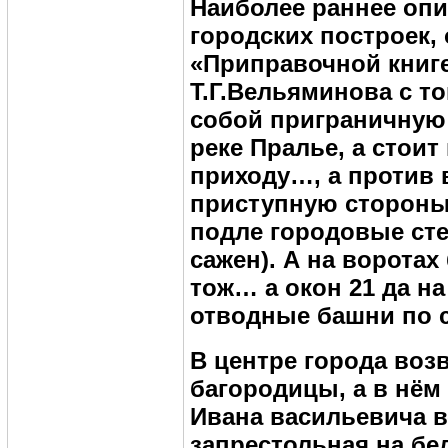
Наиболее раннее опи
городских построек, 
«Приправочной книге
Т.Г.Вельяминова с то
собой приграничную 
реке Пралье, а стоит
приходу…, а против 
приступную стороны 
подле городовые ст
сажен). А на воротах
тож… а окон 21 да н
отводные башни по 
В центре города во
багородицы, а в нём
Ивана васильевича в
запрестольная на бе