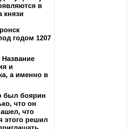
оявляются в
а князи
Пронск
под годом 1207
. Название
ия и
ка, а именно в
о был боярин
ко, что он
ашел, что
я этого решил
 приглашать