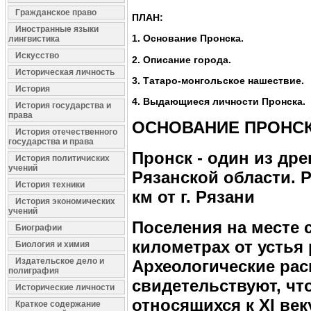
Гражданское право
ПЛАН:
Иностранные языки
1. Основание Пронска.
лингвистика
Искусство
2. Описание города.
Историческая личность
3. Татаро-монгольское нашествие.
История
4. Выдающиеся личности Пронска.
История государства и
права
ОСНОВАНИЕ ПРОНС
История отечественного
государства и права
Пронск - один из др
История политичиских
учений
Рязанской области. 
История техники
км от г. Рязани
История экономических
учений
Поселения на месте 
Биографии
километрах от устья
Биология и химия
Издательское дело и
Археологические раск
полиграфия
свидетельствуют, что
Исторические личности
относящихся к XI ве
Краткое содержание