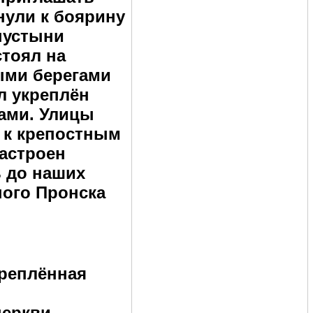
нули к боярину
пустыни
стоял на
ыми берегами
л укреплён
ами. Улицы
 к крепостным
застроен
 до наших
ного Пронска
креплённая
еркви.