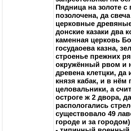
Пядница на золоте с
позолочена, да свеч
церковные древяные,
донские казаки два к
каменная церковь Бор
госудаоева казна, зе
строенье прежних ря
окружённый рвом и н
древена клетцки, да 
князя кабак, и в нём
целовальники, а счи
остроге ж 2 двора, д
распологались стрел
существовало 49 лаво
городе и за городом)
- типичный военный