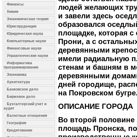
Финансы
людей желающих тру
Химия
и завели здесь осед
Экономическая теория
образовался оседлый
Юриспруденция
площадке, которая с
Юридическая наука
Прони, а с остальны
Компьютерные науки
деревянными крепос
Финансовые науки
Управленческие науки
имели радиальную пл
Информатика
стенам и башням в м
программирование
деревянными домами.
Экономика
Архитектура
дней городище, рас
Банковское дело
на Покровском бугре
Биржевое дело
Бухгалтерский учет и
ОПИСАНИЕ ГОРОДА
аудит
Валютные отношения
Во второй половине 
География
площадь Пронска, п
Кредитование
производственные к