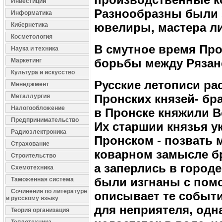
Инвестиции
Разнообразны были з
Информатика
ювелиры, мастера ли
Кибернетика
Косметология
В смутное время Про
Наука и техника
борьбы между Рязан
Маркетинг
Культура и искусство
Русские летописи ра
Менеджмент
Пронских князей- бр
Металлургия
Налогообложение
в Пронске княжили В
Предпринимательство
Их старшии князья у
Радиоэлектроника
Пронском - позвать 
Страхование
коварном замысле бр
Строительство
а заперлись в городе
Схемотехника
были изгнаны с пом
Таможенная система
Сочинения по литературе
описывает те событи
и русскому языку
для неприятеля, од
Теория организация