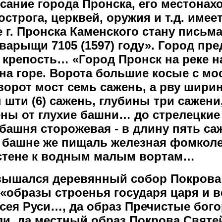
сание города Пронска, его местонах
острога, церквей, оружия и т.д. имее
 г. Пронска Каменского стану письм
варыщи 7105 (1597) году». Город пр
крепость… «Город Пронск на реке н
 на горе. Ворота большие косые с мо
ворот мост семь сажень, а рву ширин
шти (6) сажень, глубины три сажени
ены от глухие башни… до стрелецки
 башня сторожевая - в длину пять са
а башне же пищаль железная фомколет
стене к водным малым вортам…
звышался деревянный собор Покрова
 «образы строенья государя царя и в
сея Руси…, да образ Пречистые бог
ли, да местный образ Покрова Свят