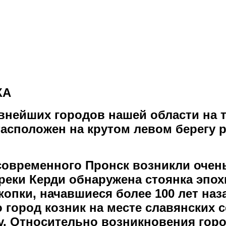
КА
евнейших городов нашей области на 
Расположен на крутом левом берегу р
современного Пронск возникли очень
 реки Керди обнаружена стоянка эпох
опки, начавшиеся более 100 лет наз
 город козник на месте славянских 
ку. Относительно возникновения гор