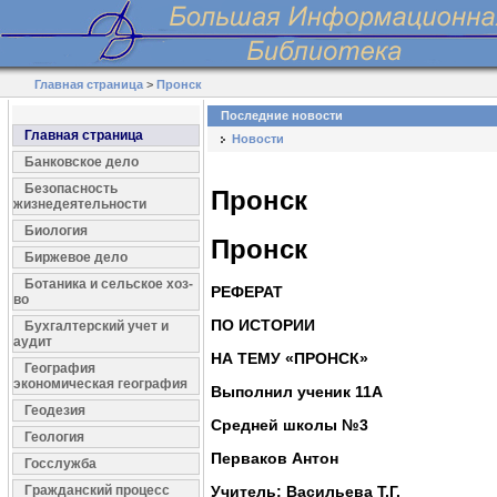
Главная страница
>
Пронск
Последние новости
Главная страница
Новости
Банковское дело
Безопасность
Пронск
жизнедеятельности
Биология
Пронск
Биржевое дело
Ботаника и сельское хоз-
РЕФЕРАТ
во
ПО ИСТОРИИ
Бухгалтерский учет и
аудит
НА ТЕМУ «ПРОНСК»
География
экономическая география
Выполнил ученик 11А
Геодезия
Средней школы №3
Геология
Перваков Антон
Госслужба
Гражданский процесс
Учитель: Васильева Т.Г.