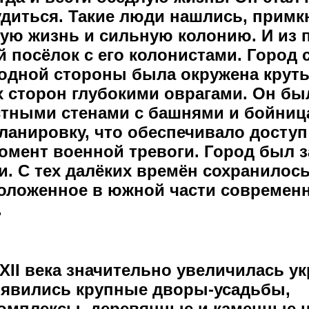
диться. Такие люди нашлись, примк
лую жизнь и сильную колонию. И из 
 посёлок с его колонистами. Город 
 одной стороны была окружена крут
х сторон глубокими оврагами. Он бы
тными стенами с башнями и бойниц
анировку, что обеспечивало доступ
омент военной тревоги. Город был 
 С тех далёких времён сохранилось
положенное в южной части современ
.
XII века значительно увеличилась у
оявились крупные дворы-усадьбы,
омплексы, деревянные и каменные ц