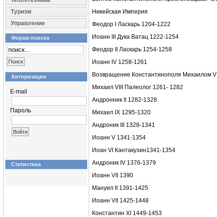
Теплотехника
Туризм
Никейская Империя
Управление
Феодор I Ласкарь 1204-1222
Иоанн III Дука Ватац 1222-1254
Форма поиска
Феодор II Ласкарь 1254-1258
Иоанн IV 1258-1261
Возвращение Константинополя Михаилом VI
Авторизация
Михаил VIII Палеолог 1261- 1282
E-mail
Андронник II 1282-1328
Пароль
Михаил IX 1295-1320
Андроник III 1328-1341
Иоанн V 1341-1354
Иоан VI Кантакузин1341-1354
Андроник IV 1376-1379
Статистика
Иоанн VII 1390
Мануил II 1391-1425
Иоанн VII 1425-1448
Константин XI 1449-1453