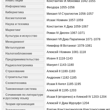
Инвестиции
Константин IX Мономах 1042-1055
Информатика
Феодора 1055-1056
Кибернетика
Михаил VI Стратиотик 1056-1057
Косметология
Исаак I Комнин 1057-1059
Наука и техника
Константин X Дука 1059-1067
Маркетинг
Роман IV Диоген 1067-1071
Культура и искусство
Михаил VII Дука Парапинак 1071-1078
Менеджмент
Никифор III Вотаниат 1078-1081
Металлургия
Алексей I Комнин 1081-1118
Налогообложение
Иоанн II 1118-1143
Предпринимательство
Мануил I 1143-1180
Радиоэлектроника
Страхование
Алексей II 1180-1183
Строительство
Андроник I 1182-1185
Схемотехника
Исаак II Ангел 1185-1195
Таможенная система
Алексей III 1195-1203
Сочинения по литературе
Исаак II (вторично) и Алексей IV 1203-1204
и русскому языку
Алексей V Дука Мурзуфл 1204
Теория организация
Взятие Константинополя Крестоносцами чет