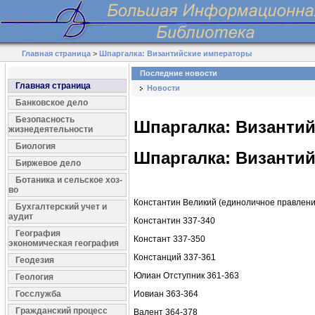
Главная страница
>
Шпаргалка: Византийские императоры
Последние новости
Главная страница
Новости
Банковское дело
Безопасность
Шпаргалка: Византи
жизнедеятельности
Биология
Шпаргалка: Византи
Биржевое дело
Ботаника и сельское хоз-
во
Константин Великий (единоличное правлени
Бухгалтерский учет и
аудит
Константин 337-340
География
Констант 337-350
экономическая география
Констанций 337-361
Геодезия
Юлиан Отступник 361-363
Геология
Госслужба
Иовиан 363-364
Гражданский процесс
Валент 364-378