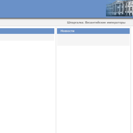
Шпаргалка: Византийские императоры
Новости