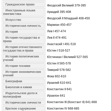
Гражданское право
Феодосий Великий 379-395
Иностранные языки
Аркадий 395-408
лингвистика
Феодосий II Младший 408-450
Искусство
Маркиан 450-457
Историческая личность
Лев I 457-474
История
История государства и
Лев II 474-491
права
Анастасий I 491-518
История отечественного
государства и права
Юстин I 518-527
История политичиских
Юстиниан I Великий 527-565
учений
Юстин II 565-578
История техники
Тиверий 578-582
История экономических
учений
Фока 602-610
Биографии
Ираклий 610-641
Биология и химия
Константин II 641
Издательское дело и
Ираклон 641
полиграфия
Константин III (Констант II) 641-668
Исторические личности
Краткое содержание
Константин IV 668-685