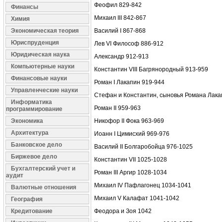
Феофил 829-842
Финансы
Михаил III 842-867
Химия
Экономическая теория
Василий I 867-868
Юриспруденция
Лев VI Философ 886-912
Юридическая наука
Александр 912-913
Компьютерные науки
Константин VIII Багрянородный 913-959
Финансовые науки
Роман I Лакапин 919-944
Управленческие науки
Стефан и Константин, сыновья Романа Лака
Информатика
Роман II 959-963
программирование
Экономика
Никофор II Фока 963-969
Архитектура
Иоанн I Цимисхий 969-976
Банковское дело
Василий II Болгаробойца 976-1025
Биржевое дело
Константин VII 1025-1028
Бухгалтерский учет и
Роман III Аргир 1028-1034
аудит
Михаил IV Пафлагонец 1034-1041
Валютные отношения
Михаил V Калафат 1041-1042
География
Кредитование
Феодора и Зоя 1042