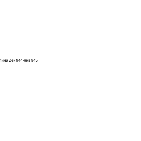
пина дек 944-янв 945