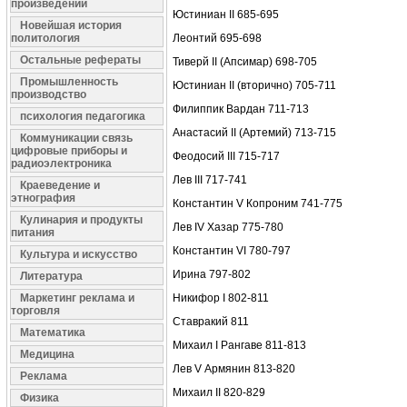
произведений
Юстиниан II 685-695
Новейшая история
политология
Леонтий 695-698
Остальные рефераты
Тиверй II (Апсимар) 698-705
Промышленность
Юстиниан II (вторично) 705-711
производство
Филиппик Вардан 711-713
психология педагогика
Анастасий II (Артемий) 713-715
Коммуникации связь
цифровые приборы и
Феодосий III 715-717
радиоэлектроника
Лев III 717-741
Краеведение и
этнография
Константин V Копроним 741-775
Кулинария и продукты
Лев IV Хазар 775-780
питания
Константин VI 780-797
Культура и искусство
Ирина 797-802
Литература
Маркетинг реклама и
Никифор I 802-811
торговля
Ставракий 811
Математика
Михаил I Рангаве 811-813
Медицина
Лев V Армянин 813-820
Реклама
Михаил II 820-829
Физика