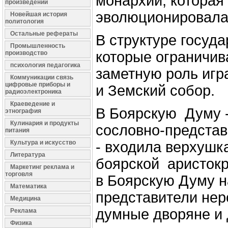
монархии, котора
произведений
эволюционировала
Новейшая история
политология
Остальные рефераты
В структуре госуд
Промышленность
которые ограничив
производство
психология педагогика
заметную роль игр
Коммуникации связь
цифровые приборы и
и Земский собор.
радиоэлектроника
Краеведение и
В Боярскую Думу 
этнография
Кулинария и продукты
сословно-предста
питания
Культура и искусство
- входила верхушк
Литература
боярской аристок
Маркетинг реклама и
торговля
в Боярскую Думу н
Математика
представители не
Медицина
думные дворяне и
Реклама
Физика