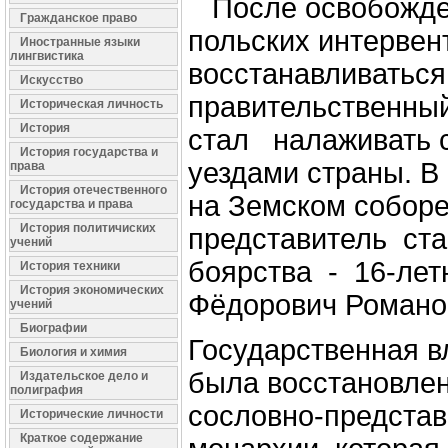
После освобожде
Гражданское право
польских интерве
Иностранные языки
лингвистика
восстанавливатьс
Искусство
правительственны
Историческая личность
История
стал налаживать с
История государства и
уездами страны. В
права
История отечественного
на Земском соборе
государства и права
История политичиских
представитель ст
учений
боярства - 16-ле
История техники
История экономических
Фёдорович Романов(
учений
Биографии
Государственная 
Биология и химия
была восстановле
Издательское дело и
полиграфия
сословно-предста
Исторические личности
Краткое содержание