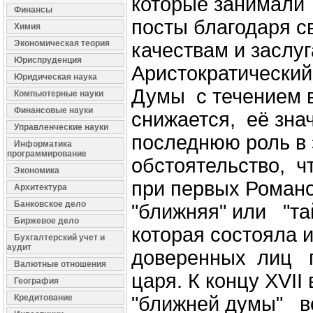
которые занимали
Финансы
посты благодаря 
Химия
Экономическая теория
качествам и заслу
Юриспруденция
Аристократический
Юридическая наука
Думы с течением 
Компьютерные науки
Финансовые науки
снижается, её зна
Управленческие науки
последнюю роль в 
Информатика
программирование
обстоятельство, ч
Экономика
при первых Роман
Архитектура
Банковское дело
"ближняя" или "та
Биржевое дело
которая состояла 
Бухгалтерский учет и
аудит
доверенных лиц 
Валютные отношения
царя. К концу XVII 
География
Кредитование
"ближней думы" в