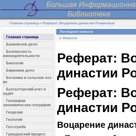
Главная страница
>
Реферат: Воцарение династии Романовых
Последние новости
Главная страница
Новости
Банковское дело
Безопасность
Реферат: В
жизнедеятельности
Биология
династии Р
Биржевое дело
Ботаника и сельское хоз-
во
Реферат: В
Бухгалтерский учет и
аудит
География
династии Р
экономическая география
Геодезия
Геология
Воцарение динас
Госслужба
Гражданский процесс