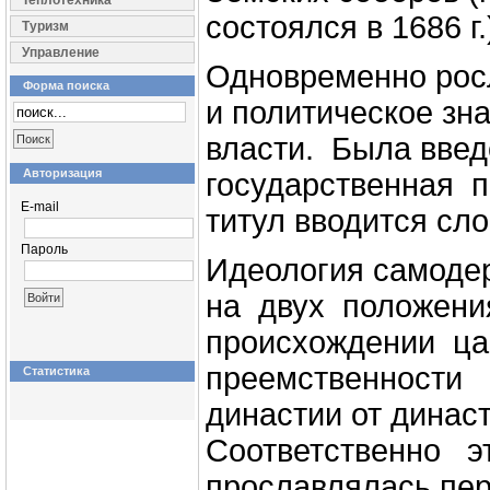
Теплотехника
состоялся в 1686 г.
Туризм
Управление
Одновременно рос
Форма поиска
и политическое зн
власти. Была введ
Авторизация
государственная пе
E-mail
титул вводится сл
Пароль
Идеология самоде
на двух положени
происхождении цар
преемственности 
Статистика
династии от динас
Соответственно э
прославлялась пер