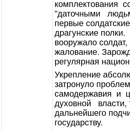
комплектования со
"даточными людьм
первые солдатские
драгунские полки.
вооружало солдат,
жалование. Зарож
регулярная национ
Укрепление абсолю
затронуло пробле
самодержавия и ц
духовной власти,
дальнейшего подч
государству.