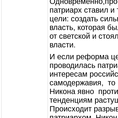
Одновременно,про
патриарх ставил и
цели: создать сил
власть, которая б
от светской и сто
власти.
И если реформа це
проводилась патр
интересам российс
самодержавия, то
Никона явно прот
тенденциям расту
Происходит разры
патриархом. Никон