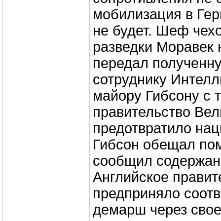
мобилизация в Гер
не будет. Шеф чех
разведки Моравек
передал полученн
сотруднику Интелл
майору Гибсону с 
правительство Вел
предотвратило нац
Гибсон обещал пом
сообщил содержани
Английское правит
предприняло соот
демарш через свое