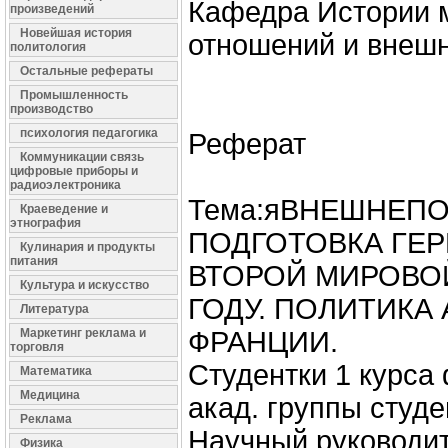
Кафедра Истории 
произведений
Новейшая история
отношений и внешн
политология
Остальные рефераты
Промышленность
производство
психология педагогика
Реферат
Коммуникации связь
цифровые приборы и
радиоэлектроника
Тема:яВНЕШНЕП
Краеведение и
этнография
ПОДГОТОВКА ГЕ
Кулинария и продукты
питания
ВТОРОЙ МИРОВОЙ
Культура и искусство
ГОДУ. ПОЛИТИКА 
Литература
Маркетинг реклама и
ФРАНЦИИ.
торговля
Студентки 1 курса
Математика
Медицина
акад. группы студе
Реклама
Научный руководит
Физика