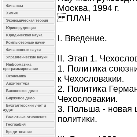
Москва, 1994 г.
Финансы
Химия
ПЛАН
Экономическая теория
Юриспруденция
Юридическая наука
I. Введение.
Компьютерные науки
Финансовые науки
II. Этап 1. Чехосло
Управленческие науки
Информатика
1. Политика союзн
программирование
к Чехословакии.
Экономика
Архитектура
2. Политика Герма
Банковское дело
Чехословакии.
Биржевое дело
Бухгалтерский учет и
3. Польша - новая
аудит
политики.
Валютные отношения
География
Кредитование