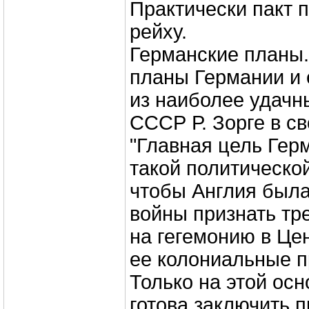
Практически пакт 
рейху.
Германские планы.
планы Германии и 
из наиболее удачн
СССР Р. Зорге в с
"Главная цель Гер
такой политическо
чтобы Англия был
войны признать тр
на гегемонию в Це
ее колониальные п
Только на этой ос
готова заключить 