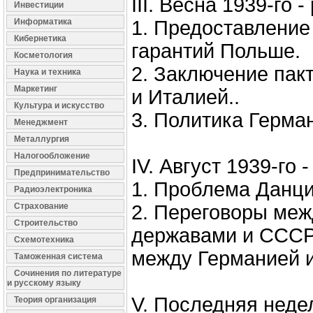
III. Весна 1939-го 
Инвестиции
Информатика
1. Предоставление
Кибернетика
гарантий Польше.
Косметология
2. Заключение пак
Наука и техника
Маркетинг
и Италией..
Культура и искусство
3. Политика Герма
Менеджмент
Металлургия
Налогообложение
IV. Август 1939-го -
Предпринимательство
1. Проблема Данци
Радиоэлектроника
Страхование
2. Переговоры ме
Строительство
державами и СССР
Схемотехника
между Германией 
Таможенная система
Сочинения по литературе
и русскому языку
V. Последняя неде
Теория организация