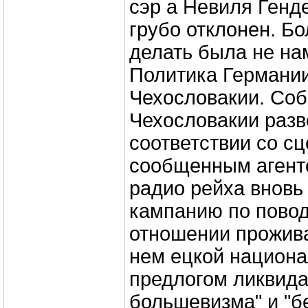
сэр а Невиля Генд
грубо отклонен. Б
делать была не на
Политика Германии
Чехословакии. Соб
Чехословакии разв
соответствии со с
сообщенным агенто
радио рейха внов
кампанию по повод
отношении прожив
нем ецкой национа
предлогом ликвида
большевизма" и "б