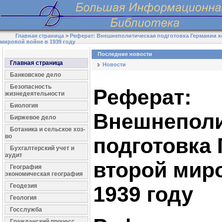
Главная страница
>
Реферат: Внешнеполитическая подготовка Германии к
мировой войне в 1939 году
Последние новости
Главная страница
Новости
Банковское дело
Безопасность
Реферат:
жизнедеятельности
Биология
Внешнеполи
Биржевое дело
Ботаника и сельское хоз-
во
подготовка 
Бухгалтерский учет и
аудит
второй мир
География
экономическая география
Геодезия
1939 году
Геология
Госслужба
Гражданский процесс