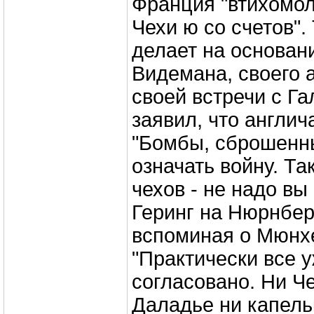
Франция "втихомол
Чехи ю со счетов".
делает на основан
Видемана, своего 
своей встречи с Г
заявил, что англич
"Бомбы, сброшенны
означать войну. Та
чехов - не надо вы
Геринг на Нюрнбер
вспоминая о Мюнхе
"Практически все 
согласовано. Ни Ч
Даладье ни капель