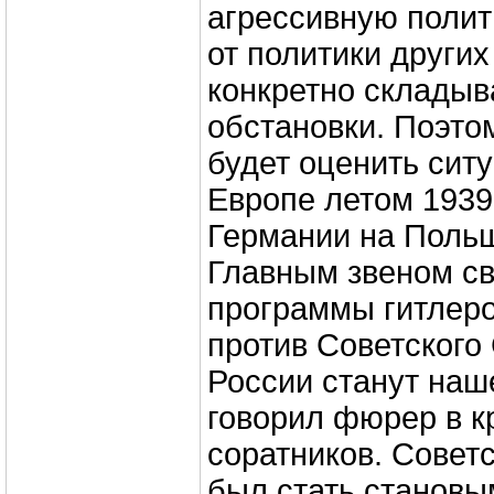
агрессивную полит
от политики других
конкретно склады
обстановки. Поэто
будет оценить сит
Европе летом 1939
Германии на Польш
Главным звеном св
программы гитлер
против Советского
России станут наше
говорил фюрер в к
соратников. Совет
был стать становы