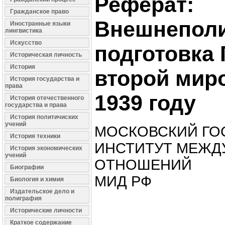
Реферат:
Гражданское право
Внешнеполи
Иностранные языки
лингвистика
Искусство
подготовка 
Историческая личность
История
второй мир
История государства и
права
1939 году
История отечественного
государства и права
История политичиских
учений
МОСКОВСКИЙ ГО
История техники
ИНСТИТУТ МЕЖД
История экономических
учений
ОТНОШЕНИЙ
Биографии
МИД РФ
Биология и химия
Издательское дело и
полиграфия
Исторические личности
Краткое содержание