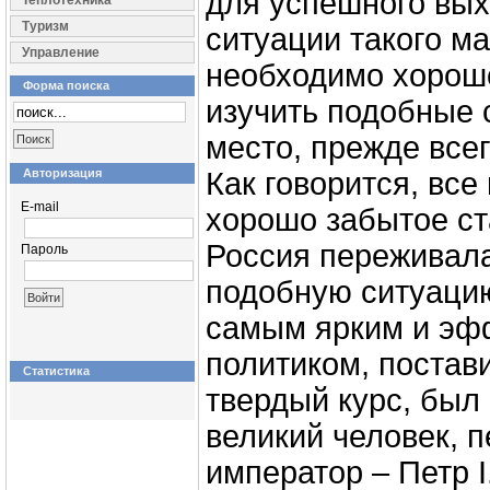
для успешного вых
Теплотехника
Туризм
ситуации такого м
Управление
необходимо хорошо
Форма поиска
изучить подобные
место, прежде всег
Авторизация
Как говорится, все
E-mail
хорошо забытое ст
Россия переживала
Пароль
подобную ситуацию
самым ярким и эф
политиком, постав
Статистика
твердый курс, был 
великий человек, 
император – Петр I