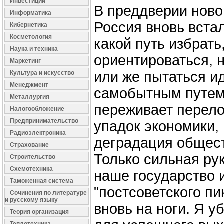
Инвестиции
В преддверии ново
Информатика
Россия вновь вста
Кибернетика
Косметология
какой путь избрать,
Наука и техника
ориентироваться, н
Маркетинг
или же пытаться и
Культура и искусство
Менеджмент
самобытным путем
Металлургия
переживает перел
Налогообложение
Предпринимательство
упадок экономики,
Радиоэлектроника
деградация общест
Страхование
Только сильная ру
Строительство
Схемотехника
наше государство и
Таможенная система
"постсоветского пи
Сочинения по литературе
и русскому языку
вновь на ноги. Я у
Теория организация