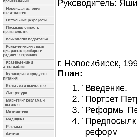
Руководитель: Яши
произведений
Новейшая история
политология
Остальные рефераты
Промышленность
производство
психология педагогика
Коммуникации связь
цифровые приборы и
радиоэлектроника
г. Новосибирск, 199
Краеведение и
этнография
План:
Кулинария и продукты
питания
Введение.
Культура и искусство
Литература
Портрет Пет
Маркетинг реклама и
торговля
Реформы Пе
Математика
Предпосылк
Медицина
Реклама
реформ
Физика