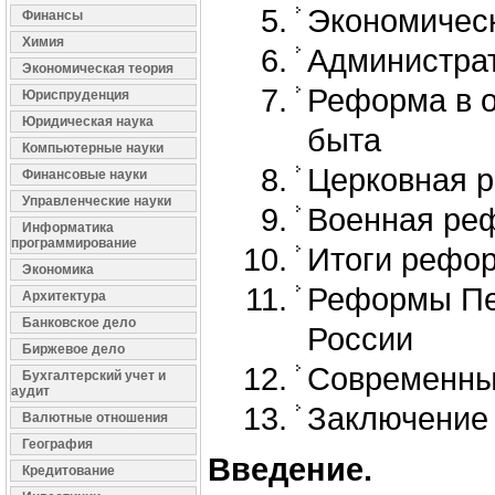
Экономичес
Финансы
Химия
Администра
Экономическая теория
Реформа в о
Юриспруденция
Юридическая наука
быта
Компьютерные науки
Церковная 
Финансовые науки
Управленческие науки
Военная ре
Информатика
программирование
Итоги рефо
Экономика
Реформы Пет
Архитектура
Банковское дело
России
Биржевое дело
Современны
Бухгалтерский учет и
аудит
Заключение
Валютные отношения
География
Введение.
Кредитование