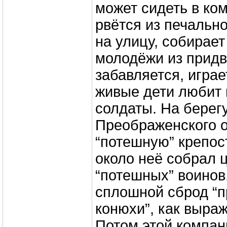
может сидеть в ком
рвётся из печальн
на улицу, собирает
молодёжи из придв
забавляется, играе
живые дети любит и
солдаты. На берег
Преображенского о
“потешную” крепост
около неё собрал
“потешных” воинов
сплошной сброд “
конюхи”, как выра
Потом этой компан