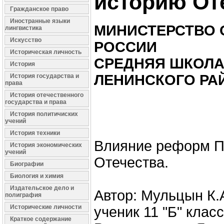
историю От
Гражданское право
Иностранные языки
МИНИСТЕРСТВО 
лингвистика
Искусство
РОССИИ
Историческая личность
СРЕДНЯЯ ШКОЛА
История
ЛЕНИНСКОГО РА
История государства и
права
История отечественного
государства и права
История политичиских
учений
История техники
Влияние реформ Пе
История экономических
учений
Отечества.
Биографии
Биология и химия
Издательское дело и
Автор: Мульцын К.
полиграфия
Исторические личности
ученик 11 "Б" класс
Краткое содержание