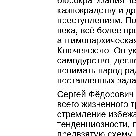
бюрократизация ве
казнокрадству и д
преступлениям. По
века, всё более п
антимонархическа
Ключевского. Он у
самодурство, десп
понимать народ ра
поставленных задач
Сергей Фёдорович
всего жизненного т
стремление избеж
тенденциозности, 
предвзятую схему.