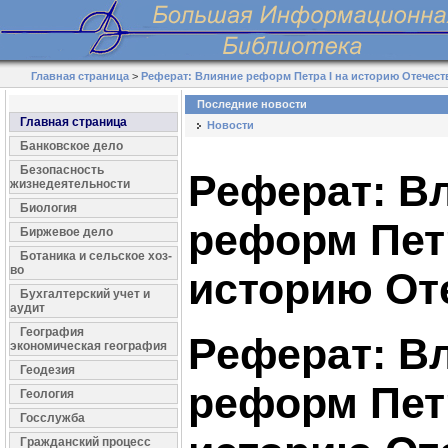
Главная страница
>
Реферат: Влияние реформ Петра I на историю Отечест
Последние новости
Главная страница
Новости
Банковское дело
Безопасность
Реферат: В
жизнедеятельности
Биология
реформ Петр
Биржевое дело
Ботаника и сельское хоз-
во
историю От
Бухгалтерский учет и
аудит
География
Реферат: В
экономическая география
Геодезия
реформ Петр
Геология
Госслужба
Гражданский процесс