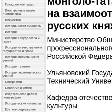
монголо-тат
Гражданское право
на взаимоо
Иностранные языки
лингвистика
Искусство
русских кня
Историческая личность
История
Министерство Общ
История государства и
права
профессиональног
История отечественного
государства и права
Российской Федер
История политичиских
учений
История техники
Ульяновский Госу
История экономических
учений
Технический Униве
Биографии
Биология и химия
Издательское дело и
Кафедра отечестве
полиграфия
Исторические личности
культуры
Краткое содержание