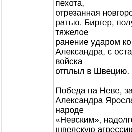
пехота,
отрезанная новгор
paтью. Биргер, по
тяжелое
ранение yдaрoм ко
Александра, с ост
войска
отплыл в Швецию.
Победа на Неве, з
Александра Яросла
народе
«Невским», надолг
шведскую агрессию