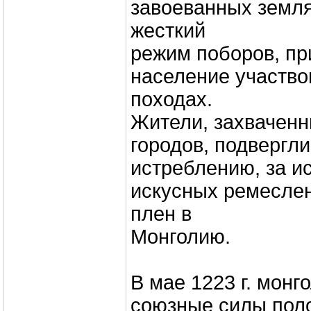
завоеванных земл
жесткий
режим поборов, п
население участво
походах.
Жители, захвачен
городов, подвергл
истреблению, за 
искусных ремеслен
плен в
Монголию.
В мае 1223 г. монг
союзные силы пол