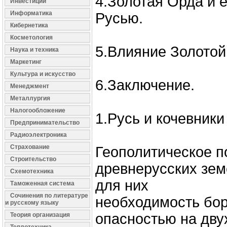
4.Золотая Орда и е
Инвестиции
Информатика
Русью.
Кибернетика
Косметология
5.Влияние Золотой
Наука и техника
Маркетинг
Культура и искусство
6.Заключение.
Менеджмент
Металлургия
Налогообложение
1.Русь и кочевники в
Предпринимательство
Радиоэлектроника
Страхование
Геополитическое 
Строительство
древнерусских зем
Схемотехника
для них
Таможенная система
Сочинения по литературе
необходимость бо
и русскому языку
опасностью на дву
Теория организация