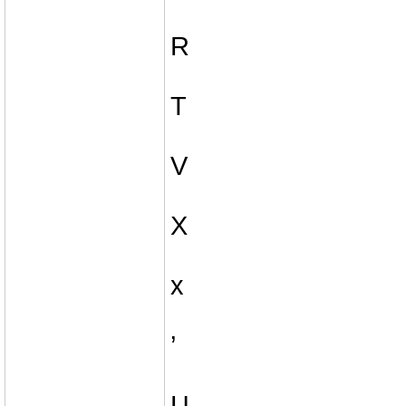
R
T
V
X
x
’
Ц