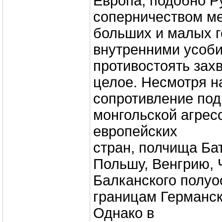
Европа, подобно Р
соперничеством м
больших и малых г
внутренними усоби
противостоять зах
целое. Несмотря н
сопротивление по
монгольской агрес
европейских
стран, полчища Ба
Польшу, Венгрию, 
Балканского полуо
границам Германск
Однако в