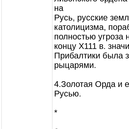
на
Русь, русские зем
католицизма, пора
полностью угроза н
концу Х111 в. знач
Прибалтики была 
рыцарями.
4.Золотая Орда и е
Русью.
*