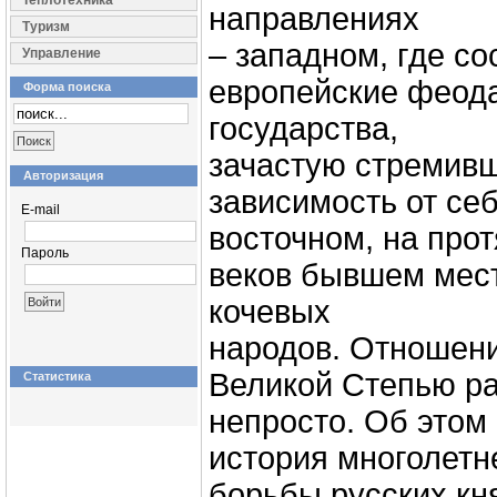
Теплотехника
направлениях
Туризм
– западном, где с
Управление
европейские феод
Форма поиска
государства,
зачастую стремивш
Авторизация
зависимость от себ
E-mail
восточном, на про
Пароль
веков бывшем мес
кочевых
народов. Отношен
Великой Степью р
Статистика
непросто. Об этом
история многолетн
борьбы русских кн