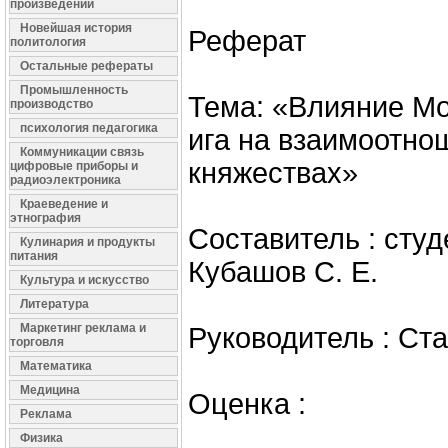
произведений
Новейшая история
Реферат
политология
Остальные рефераты
Промышленность
Тема: «Влияние Мо
производство
психология педагогика
ига на взаимоотно
Коммуникации связь
княжествах»
цифровые приборы и
радиоэлектроника
Краеведение и
этнография
Составитель : студ
Кулинария и продукты
питания
Кубашов С. Е.
Культура и искусство
Литература
Маркетинг реклама и
Руководитель : Ст
торговля
Математика
Медицина
Оценка :
Реклама
Физика