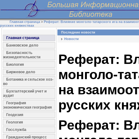
Главная страница
>
Реферат: Влияние монголо-татарского ига на взаимоо
русских княжествах
Последние новости
Главная страница
Новости
Банковское дело
Безопасность
Реферат: В
жизнедеятельности
Биология
монголо-тат
Биржевое дело
Ботаника и сельское хоз-
во
на взаимоо
Бухгалтерский учет и
аудит
русских кня
География
экономическая география
Геодезия
Реферат: В
Геология
Госслужба
Гражданский процесс