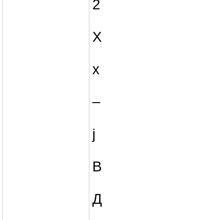
2
X
x
–
ј
В
Д