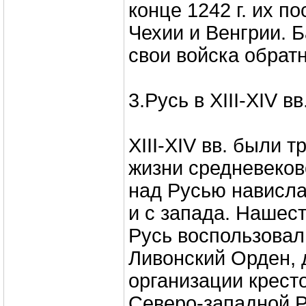
конце 1242 г. их по
Чехии и Венгрии. 
свои войска обрат
3.Русь в XIII-XIV вв
ХIII-ХIV вв. были 
жизни средневеков
над Русью нависла 
и с запада. Нашес
Русь воспользовал
Ливонский Орден, 
организации крест
Северо-западной Р