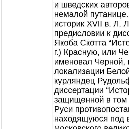
и шведских авторо
немалой путанице.
историк ХVII в. Л. 
предисловии к дис
Якоба Скотта “Ист
г.) Красную, или Ч
именовал Черной, 
локализации Белой 
курляндец Рудоль
диссертации “Исто
защищенной в том 
Руси противопоста
находящуюся под 
московского великог