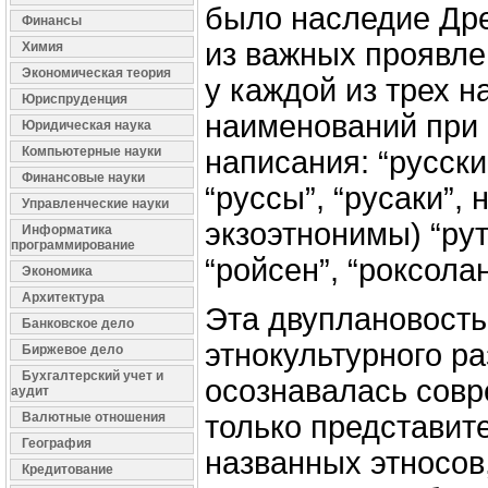
было наследие Дре
Финансы
из важных проявл
Химия
Экономическая теория
у каждой из трех 
Юриспруденция
наименований при 
Юридическая наука
Компьютерные науки
написания: “русские
Финансовые науки
“руссы”, “русаки”, 
Управленческие науки
экзоэтнонимы) “рут
Информатика
программирование
“ройсен”, “роксолан
Экономика
Архитектура
Эта двуплановость
Банковское дело
этнокультурного р
Биржевое дело
Бухгалтерский учет и
осознавалась сов
аудит
Валютные отношения
только представит
География
названных этносов, 
Кредитование