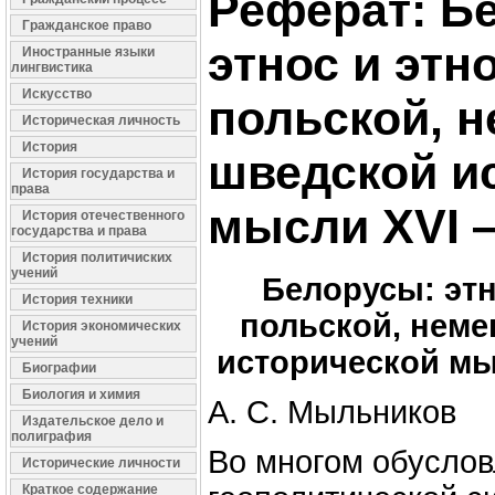
Реферат: Б
Гражданское право
этнос и этн
Иностранные языки
лингвистика
Искусство
польской, н
Историческая личность
История
шведской и
История государства и
права
мысли XVI —
История отечественного
государства и права
История политичиских
учений
Белорусы: этн
История техники
польской, неме
История экономических
учений
исторической мыс
Биографии
Биология и химия
А. С. Мыльников
Издательское дело и
полиграфия
Во многом обусло
Исторические личности
Краткое содержание