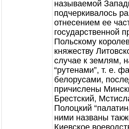
называемой Запад
подчеркивалось р
отнесением ее час
государственной п
Польскому королев
княжеству Литовск
случае к землям, 
“рутенами”, т. е. ф
белорусами, посл
причислены Мински
Брестский, Мстисл
Полоцкий “палатин
ними названы такж
Киевское воеводст