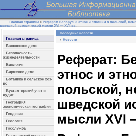
Главная страница
>
Реферат: Белорусы: этнос и этноним в польской, нем
шведской исторической мысли XVI — XVII вв.
Последние новости
Главная страница
Новости
Банковское дело
Безопасность
Реферат: Б
жизнедеятельности
Биология
этнос и этн
Биржевое дело
Ботаника и сельское хоз-
во
польской, н
Бухгалтерский учет и
аудит
шведской и
География
экономическая география
Геодезия
мысли XVI —
Геология
Госслужба
Гражданский процесс