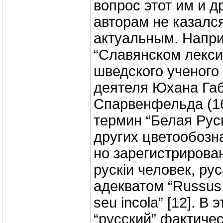
вопрос этот им и 
авторам не казалс
актуальным. Напри
“Славянском лекс
шведского ученого
деятеля Юхана Га
Спарвенфельда (16
термин “Белая Русь
других цветообозна
но зарегистрирова
рускiи человек, рус
адекватом “Russus
seu incola” [12]. В
“русский” фактичес