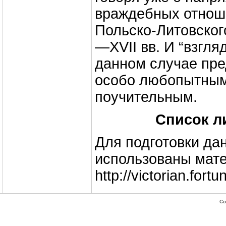
враждебных отноше
Польско-Литовского
—ХVII вв. И “взгля
данном случае пре
особо любопытным
поучительным.
Список л
Для подготовки да
использованы мате
http://victorian.fort
Co