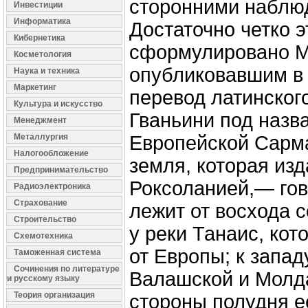
сторонними наблю
Инвестиции
Информатика
Достаточно четко 
Кибернетика
сформулировано М
Косметология
опубликовавшим в 
Наука и техника
Маркетинг
перевод латинского
Культура и искусство
Гваньини под назв
Менеджмент
Металлургия
Европейской Сарма
Налогообложение
земля, которая из
Предпринимательство
Роксоланией,— го
Радиоэлектроника
Страхование
лежит от восхода 
Строительство
у реки Танаис, кот
Схемотехника
от Европы; к запад
Таможенная система
Сочинения по литературе
Валашской и Молда
и русскому языку
Теория организация
стороны полудня е