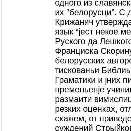
одного из славянск
их “белорусци”. С 
Крижанич утвержда
язык “jест некое м
Руского да Лешкого
Франциска Скорину
белорусских авторо
тискованьи Библиь
Граматики и jних п
пременьенjе учини
размаити вимислишя
резких оценках, о
скажем, от приве
суждений Стрыйков