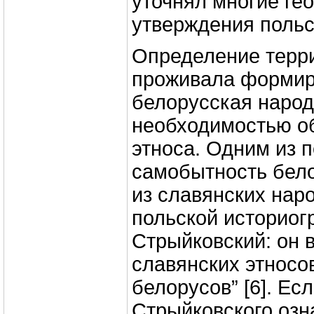
уточнял многие ге
утверждения польск
Определение терри
проживала форми
белорусская народ
необходимостью об
этноса. Одним из 
самобытность бело
из славянских нар
польской историог
Стрыйковский: он 
славянских этносо
белорусов” [6]. Есл
Стрыйковского озн