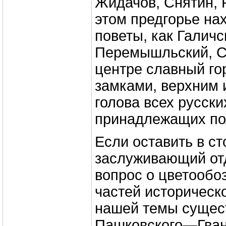
Жидачов, Снятин, Р
этом предгорье на
поветы, как Галичс
Перемышльский, Са
центре славный го
замками, верхним 
голова всех русски
принадлежащих пол
Если оставить в с
заслуживающий от
вопрос о цветообо
частей историческо
нашей темы сущес
Пашковского—Гван