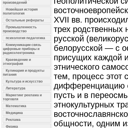
геополитической с
произведений
восточноевропейск
Новейшая история
политология
ХVII вв. происход
Остальные рефераты
трех родственных
Промышленность
производство
русской (великорус
психология педагогика
Коммуникации связь
белорусской — с 
цифровые приборы и
радиоэлектроника
присущих каждой 
Краеведение и
этнография
этнического самос
Кулинария и продукты
тем, процесс этот 
питания
Культура и искусство
дифференциацию с
Литература
пусть и в переосм
Маркетинг реклама и
торговля
этнокультурных тр
Математика
восточнославянск
Медицина
Реклама
общности, одним и
Физика