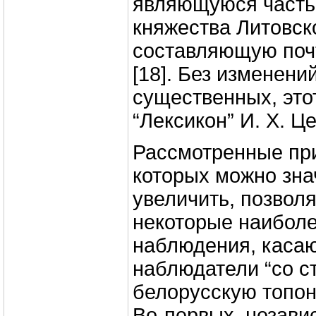
являющуюся часть
княжества Литовск
составляющую почт
[18]. Без изменени
существенных, это
“Лексикон” И. Х. Це
Рассмотренные пр
которых можно зна
увеличить, позвол
некоторые наибол
наблюдения, касаю
наблюдатели “со с
белорусскую топо
Во-первых, незави