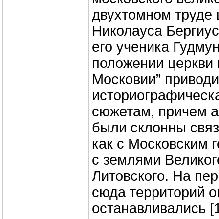
двухтомном труде 
Николауса Бергиуса
его ученика Гудму
положении церкви 
Московии” привод
историографическа
сюжетам, причем а
были склонны свя
как с Московским г
с землями Великог
Литовского. На пе
сюда территорий о
останавливались [1