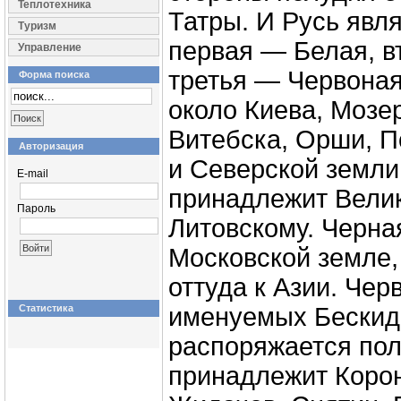
Теплотехника
Татры. И Русь явля
Туризм
первая — Белая, в
Управление
третья — Червоная
Форма поиска
около Киева, Мозе
Витебска, Орши, П
Авторизация
и Северской земли
E-mail
принадлежит Вели
Пароль
Литовскому. Черна
Московской земле,
оттуда к Азии. Чер
Статистика
именуемых Бескид
распоряжается пол
принадлежит Корон