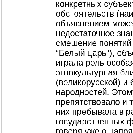
конкретных субъек
обстоятельств (на
объяснением може
недостаточное зна
смешение понятий 
“Белый царь”), объ
играла роль особа
этнокультурная бл
(великорусской) и
народностей. Этом
препятствовало и т
них пребывала в р
государственных 
говоря уже о напр