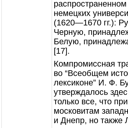
распространенном
немецких универси
(1620—1670 гг.): Р
Черную, принадле
Белую, принадлеж
[17].
Компромиссная тр
во “Всеобщем ист
лексиконе” И. Ф. Б
утверждалось здесь
только все, что пр
московитам западн
и Днепр, но также 