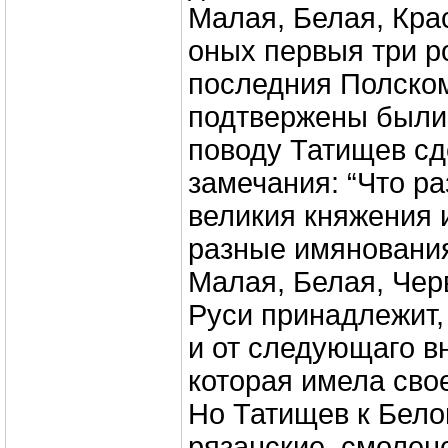
Малая, Белая, Кра
оных первыя три р
последния Полском
подтвержены были”
поводу Татищев с
замечания: “Что р
великия княжения и
разные имянования
Малая, Белая, Чер
Руси принадлежит,
и от следующаго в
которая имела свое
Но Татищев к Бело
рязанские, смоленс