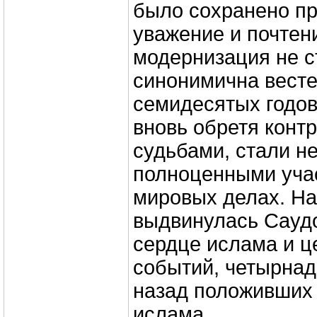
было сохранено пр
уважение и почтени
модернизация не с
синонимична весте
семидесятых годов
вновь обретя конт
судьбами, стали н
полноценными учас
мировых делах. На
выдвинулась Саудо
сердце ислама и ц
событий, четырнад
назад положивших 
ислама.