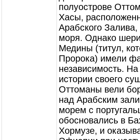
полуострове Оттом
Хасы, расположенн
Арабского Залива, 
моря. Однако шер
Медины (титул, ко
Пророка) имели ф
независимость. На
истории своего су
Оттоманы вели бор
над Арабским зал
морем с португаль
обосновались в Ба
Хормузе, и оказыв