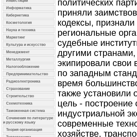
политических парт
Инвестиции
Информатика
приняли заимство
Кибернетика
кодексы, признали
Косметология
Наука и техника
региональные орга
Маркетинг
судебные институт
Культура и искусство
другими странами,
Менеджмент
Металлургия
экипировали свои
Налогообложение
по западным станд
Предпринимательство
время большинство
Радиоэлектроника
Страхование
также установили
Строительство
цель - построение
Схемотехника
Таможенная система
индустриальной эк
Сочинения по литературе
современные техно
и русскому языку
Теория организация
хозяйстве, трансп