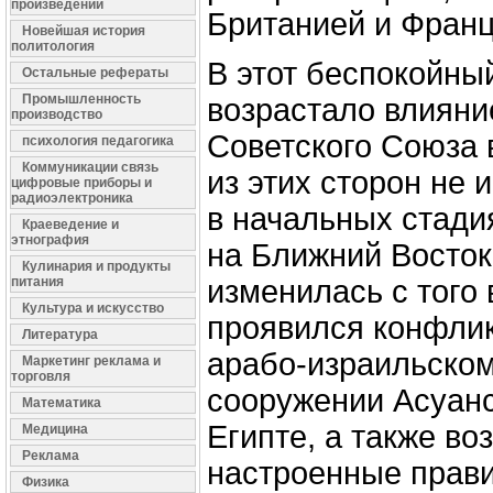
произведений
Британией и Франц
Новейшая история
политология
В этот беспокойны
Остальные рефераты
Промышленность
возрастало влиян
производство
Советского Союза 
психология педагогика
Коммуникации связь
из этих сторон не 
цифровые приборы и
радиоэлектроника
в начальных стади
Краеведение и
этнография
на Ближний Восток
Кулинария и продукты
питания
изменилась с того 
Культура и искусство
проявился конфлик
Литература
арабо-израильском
Маркетинг реклама и
торговля
сооружении Асуанс
Математика
Египте, а также во
Медицина
Реклама
настроенные прави
Физика