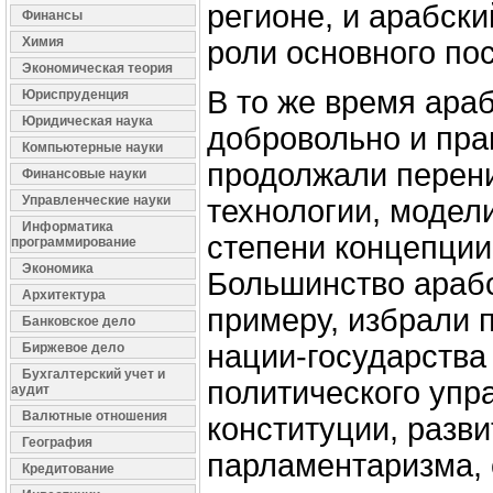
регионе, и арабски
Финансы
Химия
роли основного по
Экономическая теория
В то же время ара
Юриспруденция
Юридическая наука
добровольно и пра
Компьютерные науки
продолжали перен
Финансовые науки
Управленческие науки
технологии, модел
Информатика
степени концепции
программирование
Экономика
Большинство арабс
Архитектура
примеру, избрали 
Банковское дело
нации-государства
Биржевое дело
Бухгалтерский учет и
политического упр
аудит
Валютные отношения
конституции, разви
География
парламентаризма, 
Кредитование