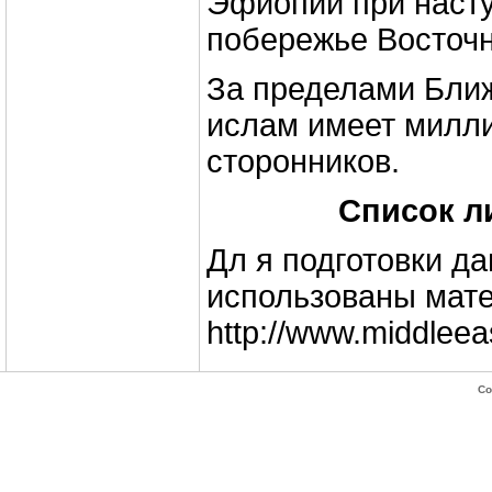
Эфиопии при насту
побережье Восточ
За пределами Бли
ислам имеет милл
сторонников.
Список л
Дл я подготовки д
использованы мате
http://www.middleea
Co