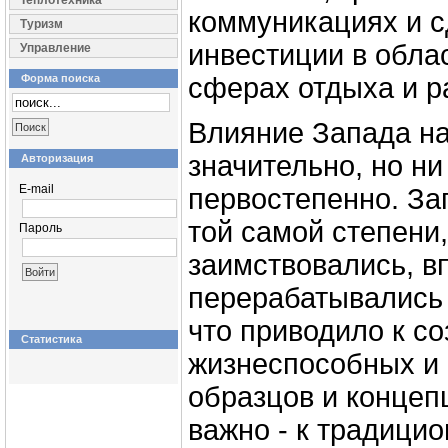
Теплотехника
коммуникациях и 
Туризм
инвестиции в обла
Управление
Форма поиска
сферах отдыха и р
Влияние Запада н
значительно, но ни
Авторизация
E-mail
первостепенно. За
той самой степени,
Пароль
заимствовались, в
перерабатывались 
что приводило к с
Статистика
жизнеспособных и
образцов и концеп
важно - к традици