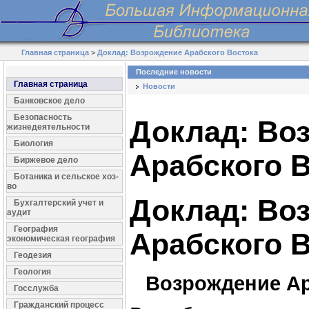
Главная страница
>
Доклад: Возрождение Арабского Востока
Последние новости
Главная страница
Новости
Банковское дело
Безопасность
Доклад: Во
жизнедеятельности
Биология
Арабского 
Биржевое дело
Ботаника и сельское хоз-
во
Доклад: Во
Бухгалтерский учет и
аудит
География
Арабского 
экономическая география
Геодезия
Геология
Возрождение Ар
Госслужба
Гражданский процесс