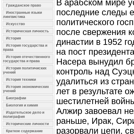
В арабском мире у
Гражданское право
последние следы е
Иностранные языки
лингвистика
политического госп
Искусство
после свержения к
Историческая личность
История
династии в 1952 г
История государства и
на пост президент
права
История отечественного
Насера вынудил бр
государства и права
История политичиских
контроль над Суэц
учений
удалиться из стра
История техники
История экономических
лет в результате о
учений
Биографии
шестилетней войн
Биология и химия
Алжир завоевал не
Издательское дело и
полиграфия
раньше, Ирак, Сир
Исторические личности
разорвали цепи, с
Краткое содержание