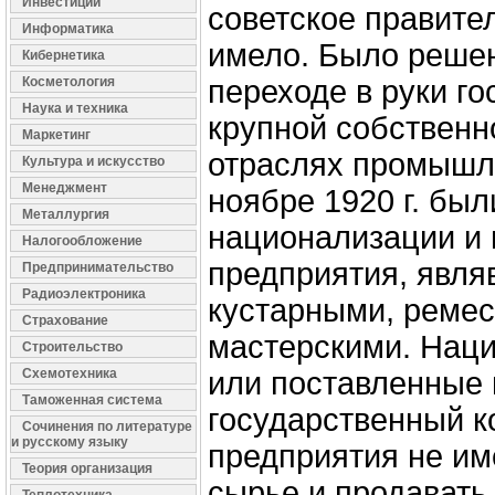
Инвестиции
советское правител
Информатика
имело. Было решен
Кибернетика
Косметология
переходе в руки го
Наука и техника
крупной собственн
Маркетинг
отраслях промышле
Культура и искусство
Менеджмент
ноябре 1920 г. бы
Металлургия
национализации и
Налогообложение
предприятия, явл
Предпринимательство
Радиоэлектроника
кустарными, реме
Страхование
мастерскими. Нац
Строительство
Схемотехника
или поставленные 
Таможенная система
государственный к
Сочинения по литературе
и русскому языку
предприятия не им
Теория организация
сырье и продавать