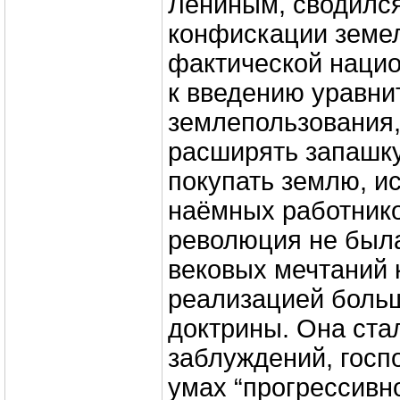
Лениным, сводился
конфискации земел
фактической нацио
к введению уравни
землепользования,
расширять запашку
покупать землю, и
наёмных работнико
революция не была
вековых мечтаний 
реализацией боль
доктрины. Она ста
заблуждений, госп
умах “прогрессивн