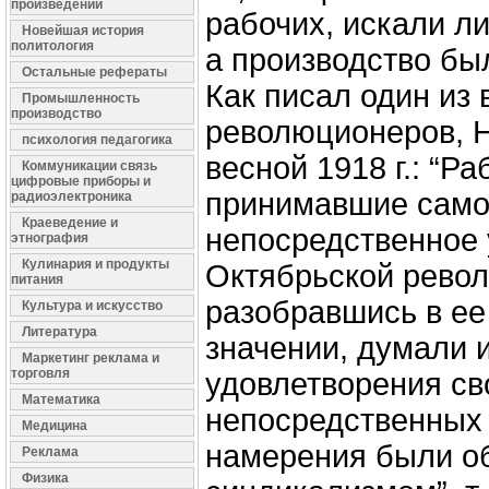
произведений
рабочих, искали л
Новейшая история
политология
а производство был
Остальные рефераты
Как писал один из
Промышленность
производство
революционеров, Н
психология педагогика
весной 1918 г.: “Ра
Коммуникации связь
цифровые приборы и
принимавшие сам
радиоэлектроника
Краеведение и
непосредственное 
этнография
Кулинария и продукты
Октябрьской револ
питания
разобравшись в ее
Культура и искусство
Литература
значении, думали 
Маркетинг реклама и
торговля
удовлетворения св
Математика
непосредственных 
Медицина
намерения были о
Реклама
Физика