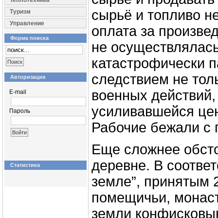
Теплотехника
сырьё и топливо н
Туризм
Управление
оплата за произве
Форма поиска
не осуществлялась
катастрофически п
следствием не тол
Авторизация
военных действий,
E-mail
усиливавшейся це
Пароль
Рабочие бежали с 
Еще сложнее обсто
деревне. В соответ
Статистика
земле”, принятым 2
помещичьи, монас
земли конфисковы