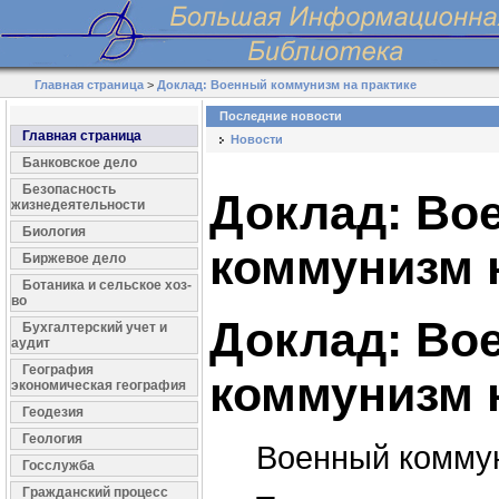
Главная страница
>
Доклад: Военный коммунизм на практике
Последние новости
Главная страница
Новости
Банковское дело
Безопасность
Доклад: Во
жизнедеятельности
Биология
коммунизм 
Биржевое дело
Ботаника и сельское хоз-
во
Доклад: Во
Бухгалтерский учет и
аудит
География
коммунизм 
экономическая география
Геодезия
Геология
Военный коммун
Госслужба
Гражданский процесс