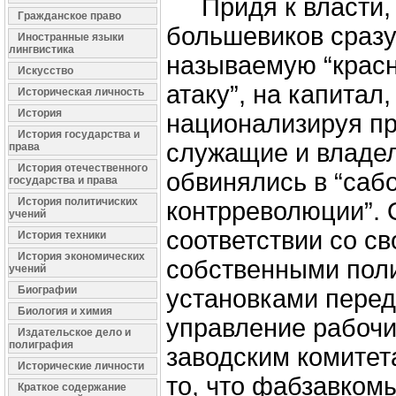
Придя к власти,
Гражданское право
большевиков сразу
Иностранные языки
лингвистика
называемую “крас
Искусство
атаку”, на капитал
Историческая личность
История
национализируя пр
История государства и
служащие и владе
права
История отечественного
обвинялись в “саб
государства и права
История политичиских
контрреволюции”. 
учений
соответствии со с
История техники
История экономических
собственными пол
учений
Биографии
установками перед
Биология и химия
управление рабочи
Издательское дело и
полиграфия
заводским комитет
Исторические личности
то, что фабзавком
Краткое содержание