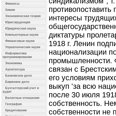
синдикализмом”, т
Финансы
противопоставить 
Химия
интересы трудящи
Экономическая теория
Юриспруденция
общегосударствен
Юридическая наука
диктатуры пролета
Компьютерные науки
Финансовые науки
1918 г. Ленин подп
Управленческие науки
национализации по
Информатика
программирование
промышленности. 
Экономика
связан с Брестским
Архитектура
его условиям прих
Банковское дело
Биржевое дело
выкуп 'за всю нац
Бухгалтерский учет и
аудит
после 30 июля 1918
Валютные отношения
собственность. Не
География
собственности не 
Кредитование