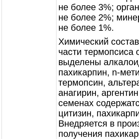
не более 3%; орга
не более 2%; мин
не более 1%.
Химический состав
части термопсиса 
выделены алкалоид
пахикарпин, n-мет
термопсин, альтер
анагирин, аргентин
семенах содержат
цитизин, пахикарп
Внедряется в прои
получения пахикар