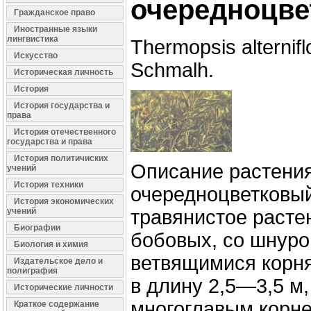
очередноцв
Гражданское право
Иностранные языки
лингвистика
Thermopsis alternifl
Искусство
Schmalh.
Историческая личность
История
История государства и
права
История отечественного
государства и права
История политичиских
Описание растения
учений
История техники
очередноцветковы
История экономических
учений
травянистое расте
Биографии
бобовых, со шнур
Биология и химия
ветвящимися корн
Издательское дело и
полиграфия
в длину 2,5—3,5 м
Исторические личности
многоглавым корн
Краткое содержание