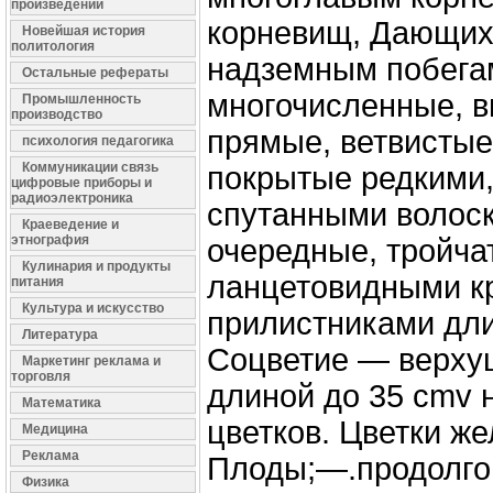
произведений
корневищ, Дающих
Новейшая история
политология
надземным побега
Остальные рефераты
многочисленные, 
Промышленность
производство
прямые, ветвистые
психология педагогика
Коммуникации связь
покрытые редкими,
цифровые приборы и
радиоэлектроника
спутанными волоск
Краеведение и
этнография
очередные, тройча
Кулинария и продукты
ланцетовидными к
питания
Культура и искусство
прилистниками дл
Литература
Соцветие — верху
Маркетинг реклама и
торговля
длиной до 35 cmv 
Математика
цветков. Цветки же
Медицина
Реклама
Плоды;—.продолго
Физика