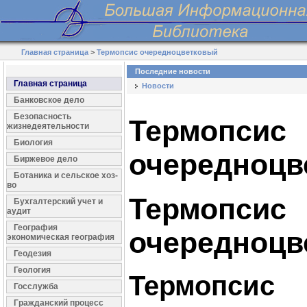
Главная страница
>
Термопсис очередноцветковый
Последние новости
Главная страница
Новости
Банковское дело
Безопасность
Термопсис
жизнедеятельности
Биология
очередноцв
Биржевое дело
Ботаника и сельское хоз-
во
Термопсис
Бухгалтерский учет и
аудит
География
очередноцв
экономическая география
Геодезия
Геология
Термопсис
Госслужба
Гражданский процесс