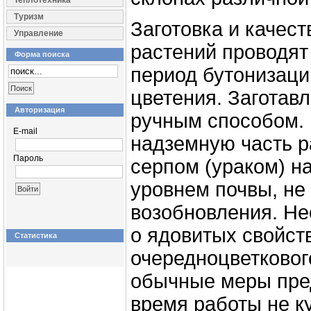
Теплотехника
Туризм
Заготовка и качест
Управление
растений проводят
Форма поиска
период бутонизаци
цветения. Заготав
Авторизация
ручным способом. 
E-mail
надземную часть р
Пароль
серпом (ураком) н
уровнем почвы, не
возобновления. Н
о ядовитых свойст
Статистика
очередноцветковог
обычные меры пре
время работы не ку