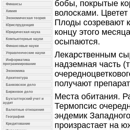
бобы, покрытые к
Финансы
волосками. Цветет 
Химия
Экономическая теория
Плоды созревают к 
Юриспруденция
концу этого месяц
Юридическая наука
Компьютерные науки
осыпаются.
Финансовые науки
Лекарственным сы
Управленческие науки
Информатика
надземная часть (
программирование
Экономика
очередноцветкового
Архитектура
получают препарат
Банковское дело
Биржевое дело
Места обитания. Р
Бухгалтерский учет и
аудит
Термопсис очеред
Валютные отношения
эндемик Западного
География
произрастает на ю
Кредитование