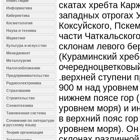
Инвестиции
скатах хребта Карж
Информатика
западных отрогах У
Кибернетика
Коксуйского, Пскем
Косметология
Наука и техника
части Чаткальского
Маркетинг
склонам левого бе
Культура и искусство
Менеджмент
(Кураминский хреб
Металлургия
очередноцветковый
Налогообложение
.верхней ступени 
Предпринимательство
Радиоэлектроника
900 м над уровнем 
Страхование
нижнем поясе гор 
Строительство
уровнем моря) и и
Схемотехника
Таможенная система
в верхний пояс гор
Сочинения по литературе
и русскому языку
уровнем моря). Он
Теория организация
склонах различной