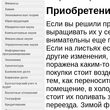
Финансы
Приобретени
Химия
Экономическая теория
Юриспруденция
Если вы решили п
Юридическая наука
выращивать их у с
Компьютерные науки
внимательны еще п
Финансовые науки
Управленческие науки
Если на листьях е
Информатика
программирование
другие изменения, 
Экономика
поражена каким-то
Архитектура
покупки стоит воз
Банковское дело
Биржевое дело
тем, как переносит
Бухгалтерский учет и
помещение, в холо
аудит
Валютные отношения
стоит их поливать 
География
переезда. Зимой ф
Кредитование