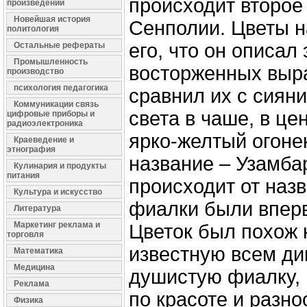
происходит второе
произведений
Новейшая история
Сенполии. Цветы н
политология
его, что он описал
Остальные рефераты
Промышленность
восторженных выр
производство
психология педагогика
сравнил их с сиян
Коммуникации связь
света в чаше, в це
цифровые приборы и
радиоэлектроника
ярко-желтый огоне
Краеведение и
этнография
название – Узамба
Кулинария и продукты
питания
происходит от назв
Культура и искусство
фиалки были впер
Литература
Маркетинг реклама и
Цветок был похож 
торговля
известную всем д
Математика
Медицина
душистую фиалку, 
Реклама
по красоте и разно
Физика