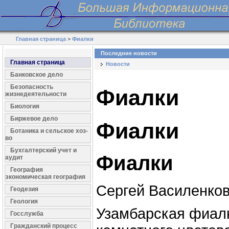
Главная страница
>
Фиалки
Последние новости
Главная страница
Новости
Банковское дело
Безопасность
Фиалки
жизнедеятельности
Биология
Биржевое дело
Фиалки
Ботаника и сельское хоз-
во
Бухгалтерский учет и
Фиалки
аудит
География
экономическая география
Сергей Василенко
Геодезия
Геология
Узамбарская фиалк
Госслужба
Гражданский процесс