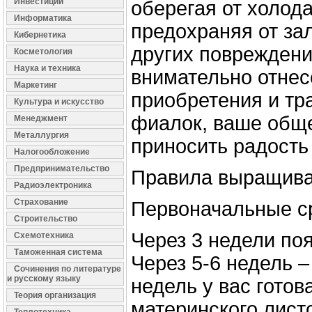
Инвестиции
оберегая от холод
Информатика
предохраняя от за
Кибернетика
других повреждени
Косметология
Наука и техника
внимательно отнес
Маркетинг
приобретения и тр
Культура и искусство
фиалок, ваше обще
Менеджмент
Металлургия
приносить радость
Налогообложение
Предпринимательство
Правила выращива
Радиоэлектроника
Страхование
Первоначальные с
Строительство
Через 3 недели по
Схемотехника
Таможенная система
Через 5-6 недель –
Сочинения по литературе
и русскому языку
недель у вас готов
Теория организация
материнского листо