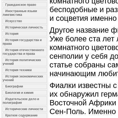
комнатного цветов
Гражданское право
бесподобные и ра
Иностранные языки
лингвистика
и соцветия именно 
Искусство
Историческая личность
Другое название ф
История
Уже более ста лет
История государства и
права
комнатного цвето
История отечественного
государства и права
сенполии у себя д
История политичиских
статье собраны с
учений
История техники
начинающим любит
История экономических
учений
Фиалки известны с 
Биографии
их обнаружил герм
Биология и химия
Издательское дело и
Восточной Африки
полиграфия
Исторические личности
Сен-Поль. Именно 
Краткое содержание